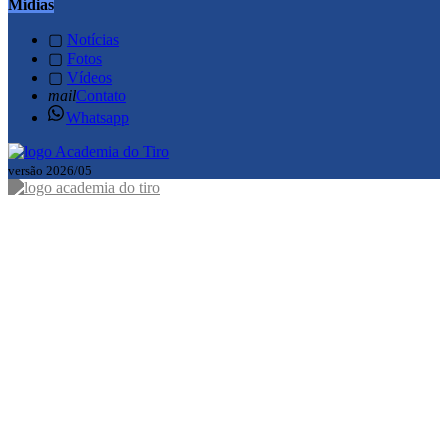
Mídias
▢
Notícias
▢
Fotos
▢
Vídeos
mail
Contato
Whatsapp
versão 2026/05