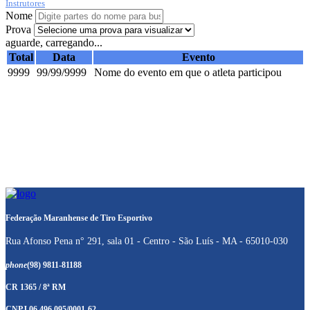
Instrutores
Nome
Prova
aguarde, carregando...
Total
Data
Evento
9999
99/99/9999
Nome do evento em que o atleta participou
Federação Maranhense de Tiro Esportivo
Rua Afonso Pena n° 291, sala 01 - Centro - São Luís - MA - 65010-030
phone
(98) 9811-81188
CR 1365 / 8ª RM
CNPJ 06.496.095/0001-62