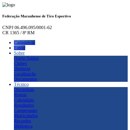
Federação Maranhense de Tiro Esportivo
CNPJ 06.496.095/0001-62
CR 1365 / 8ª RM
Cadastre-se
Entrar
Sobre
Quem Somos
Clubes
Diretoria
Localização
Documentos
Técnico
Disciplinas
Regras
Calendário
Resultados
Campeonato
Matriculados
Recordes
Biblioteca