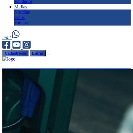
Validador
Mídias
Notícias
Fotos
Vídeos
mail
Cadastre-se
Entrar