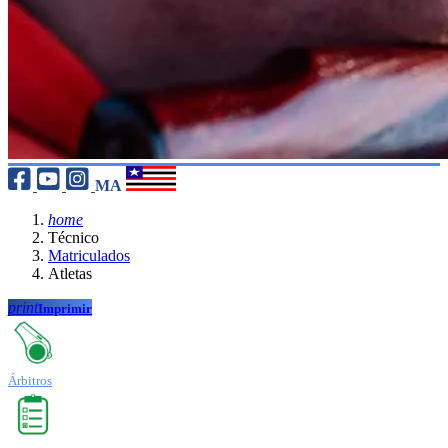
MA
home
Técnico
Matriculados
Atletas
print
Imprimir
Árbitros