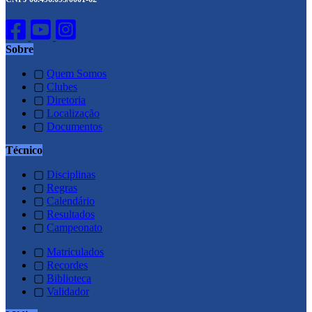
Sobre
▢
Quem Somos
▢
Clubes
▢
Diretoria
▢
Localização
▢
Documentos
Técnico
▢
Disciplinas
▢
Regras
▢
Calendário
▢
Resultados
▢
Campeonato
▢
Matriculados
▢
Recordes
▢
Biblioteca
▢
Validador