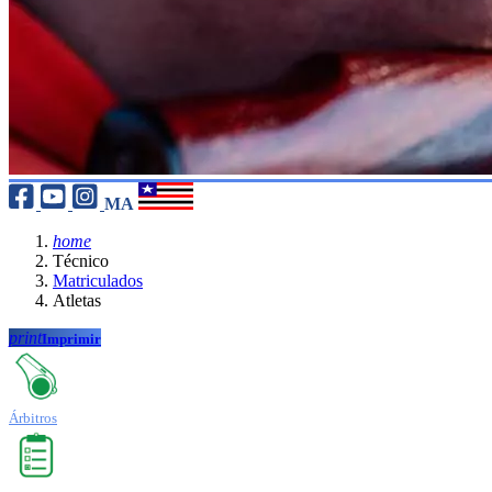
MA
home
Técnico
Matriculados
Atletas
print
Imprimir
Árbitros