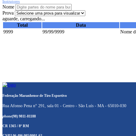
Instrutores
Nome
Prova
aguarde, carregando...
Total
Data
9999
99/99/9999
Nome do
Federação Maranhense de Tiro Esportivo
Rua Afonso Pena n° 291, sala 01 - Centro - São Luís - MA - 65010-030
phone
(98) 9811-81188
CR 1365 / 8ª RM
CNPJ 06.496.095/0001-62