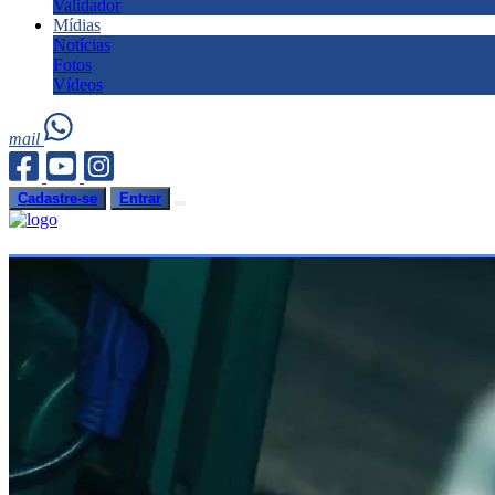
Validador
Mídias
Notícias
Fotos
Vídeos
mail
Cadastre-se
Entrar