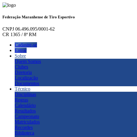
Federação Maranhense de Tiro Esportivo
CNPJ 06.496.095/0001-62
CR 1365 / 8ª RM
Cadastre-se
Entrar
Sobre
Quem Somos
Clubes
Diretoria
Localização
Documentos
Técnico
Disciplinas
Regras
Calendário
Resultados
Campeonato
Matriculados
Recordes
Biblioteca