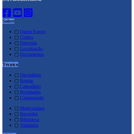
Sobre
▢
Quem Somos
▢
Clubes
▢
Diretoria
▢
Localização
▢
Documentos
Técnico
▢
Disciplinas
▢
Regras
▢
Calendário
▢
Resultados
▢
Campeonato
▢
Matriculados
▢
Recordes
▢
Biblioteca
▢
Validador