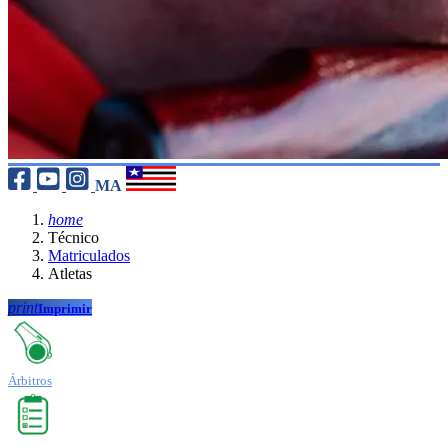
MA
home
Técnico
Matriculados
Atletas
print
Imprimir
Árbitros