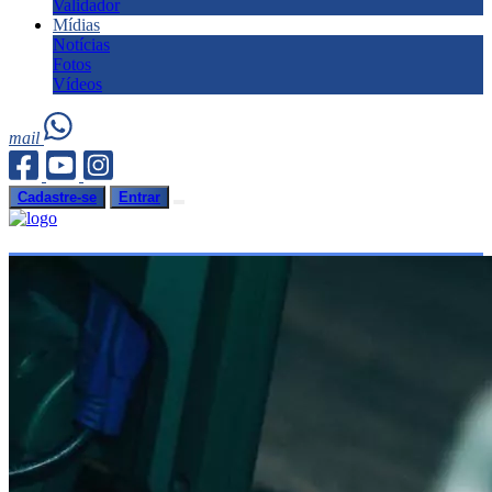
Validador
Mídias
Notícias
Fotos
Vídeos
mail
Cadastre-se
Entrar