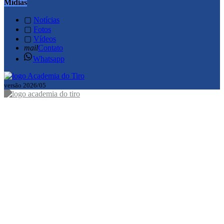
Mídias
▢
Notícias
▢
Fotos
▢
Vídeos
mail
Contato
Whatsapp
versão 2026/05