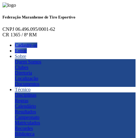
Federação Maranhense de Tiro Esportivo
CNPJ 06.496.095/0001-62
CR 1365 / 8ª RM
Cadastre-se
Entrar
Sobre
Quem Somos
Clubes
Diretoria
Localização
Documentos
Técnico
Disciplinas
Regras
Calendário
Resultados
Campeonato
Matriculados
Recordes
Biblioteca