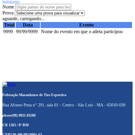
Instrutores
Nome
Prova
aguarde, carregando...
Total
Data
Evento
9999
99/99/9999
Nome do evento em que o atleta participou
Federação Maranhense de Tiro Esportivo
Rua Afonso Pena n° 291, sala 01 - Centro - São Luís - MA - 65010-030
phone
(98) 9811-81188
CR 1365 / 8ª RM
CNPJ 06.496.095/0001-62