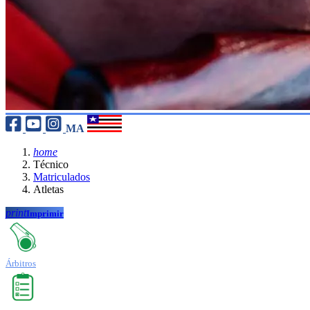
MA
home
Técnico
Matriculados
Atletas
print
Imprimir
Árbitros