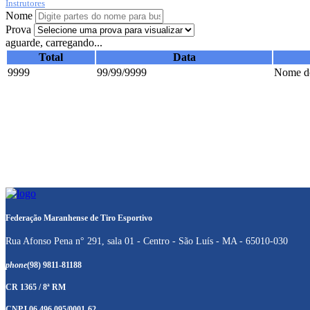
Instrutores
Nome
Prova
aguarde, carregando...
Total
Data
9999
99/99/9999
Nome do
Federação Maranhense de Tiro Esportivo
Rua Afonso Pena n° 291, sala 01 - Centro - São Luís - MA - 65010-030
phone
(98) 9811-81188
CR 1365 / 8ª RM
CNPJ 06.496.095/0001-62