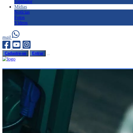
Validador
Mídias
Notícias
Fotos
Vídeos
mail
Cadastre-se
Entrar