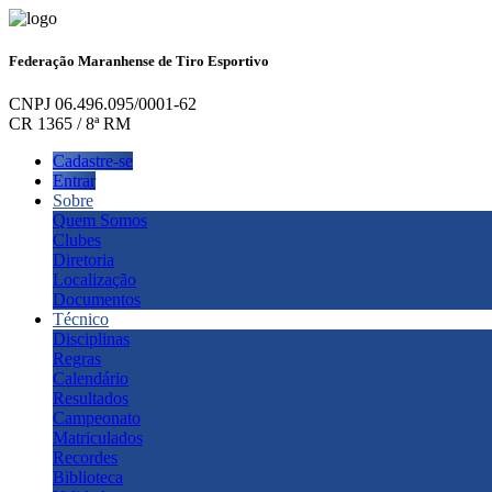
Federação Maranhense de Tiro Esportivo
CNPJ 06.496.095/0001-62
CR 1365 / 8ª RM
Cadastre-se
Entrar
Sobre
Quem Somos
Clubes
Diretoria
Localização
Documentos
Técnico
Disciplinas
Regras
Calendário
Resultados
Campeonato
Matriculados
Recordes
Biblioteca