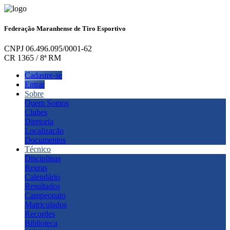
Federação Maranhense de Tiro Esportivo
CNPJ 06.496.095/0001-62
CR 1365 / 8ª RM
Cadastre-se
Entrar
Sobre
Quem Somos
Clubes
Diretoria
Localização
Documentos
Técnico
Disciplinas
Regras
Calendário
Resultados
Campeonato
Matriculados
Recordes
Biblioteca