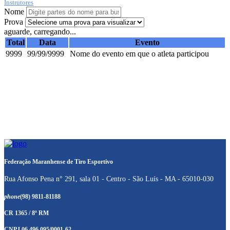
Instrutores
Nome
Prova
aguarde, carregando...
Total
Data
Evento
9999
99/99/9999
Nome do evento em que o atleta participou
Federação Maranhense de Tiro Esportivo
Rua Afonso Pena n° 291, sala 01 - Centro - São Luís - MA - 65010-030
phone
(98) 9811-81188
CR 1365 / 8ª RM
CNPJ 06.496.095/0001-62