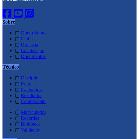
Sobre
▢
Quem Somos
▢
Clubes
▢
Diretoria
▢
Localização
▢
Documentos
Técnico
▢
Disciplinas
▢
Regras
▢
Calendário
▢
Resultados
▢
Campeonato
▢
Matriculados
▢
Recordes
▢
Biblioteca
▢
Validador