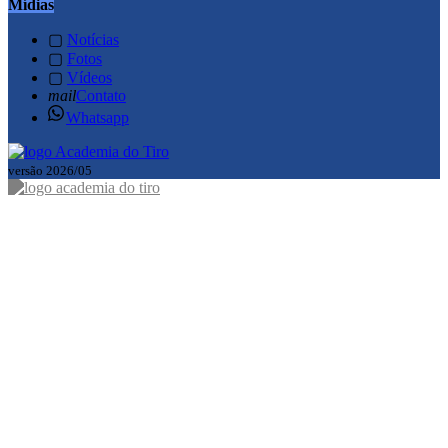
Mídias
▢
Notícias
▢
Fotos
▢
Vídeos
mail
Contato
Whatsapp
versão 2026/05