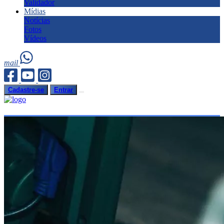
Validador
Mídias
Notícias
Fotos
Vídeos
mail
Cadastre-se
Entrar