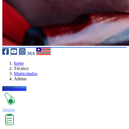
MA
home
Técnico
Matriculados
Atletas
print
Imprimir
Árbitros