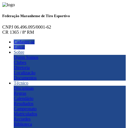
Federação Maranhense de Tiro Esportivo
CNPJ 06.496.095/0001-62
CR 1365 / 8ª RM
Cadastre-se
Entrar
Sobre
Quem Somos
Clubes
Diretoria
Localização
Documentos
Técnico
Disciplinas
Regras
Calendário
Resultados
Campeonato
Matriculados
Recordes
Biblioteca