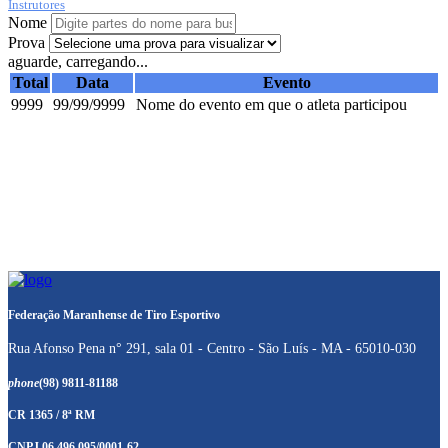
Instrutores
Nome
Prova
aguarde, carregando...
Total
Data
Evento
9999
99/99/9999
Nome do evento em que o atleta participou
Federação Maranhense de Tiro Esportivo
Rua Afonso Pena n° 291, sala 01 - Centro - São Luís - MA - 65010-030
phone
(98) 9811-81188
CR 1365 / 8ª RM
CNPJ 06.496.095/0001-62