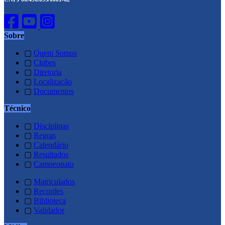
Sobre
▢
Quem Somos
▢
Clubes
▢
Diretoria
▢
Localização
▢
Documentos
Técnico
▢
Disciplinas
▢
Regras
▢
Calendário
▢
Resultados
▢
Campeonato
▢
Matriculados
▢
Recordes
▢
Biblioteca
▢
Validador