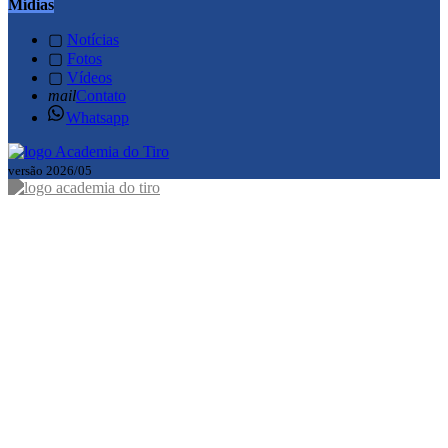
Mídias
▢
Notícias
▢
Fotos
▢
Vídeos
mail
Contato
Whatsapp
versão 2026/05