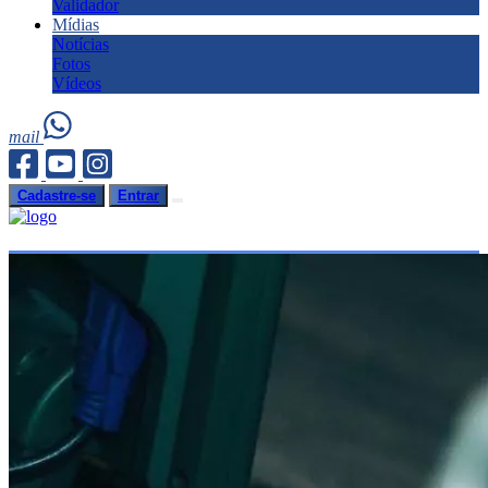
Validador
Mídias
Notícias
Fotos
Vídeos
mail
Cadastre-se
Entrar