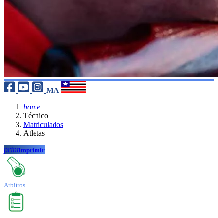
MA
home
Técnico
Matriculados
Atletas
print
Imprimir
Árbitros