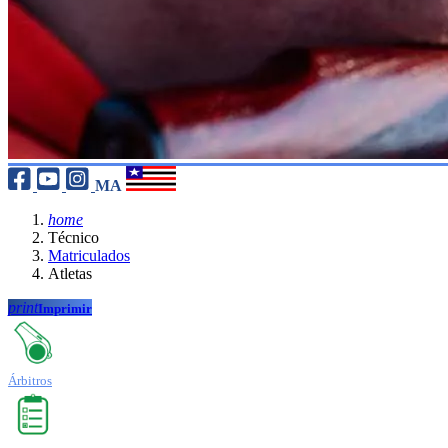
MA
home
Técnico
Matriculados
Atletas
print
Imprimir
Árbitros