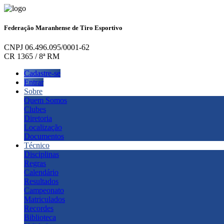
Federação Maranhense de Tiro Esportivo
CNPJ 06.496.095/0001-62
CR 1365 / 8ª RM
Cadastre-se
Entrar
Sobre
Quem Somos
Clubes
Diretoria
Localização
Documentos
Técnico
Disciplinas
Regras
Calendário
Resultados
Campeonato
Matriculados
Recordes
Biblioteca