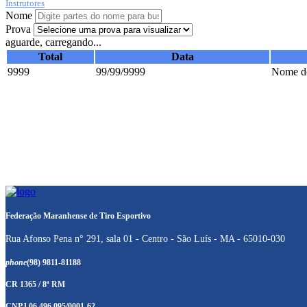
Instrutores
Nome
Prova
aguarde, carregando...
Total
Data
9999
99/99/9999
Nome do
Federação Maranhense de Tiro Esportivo
Rua Afonso Pena n° 291, sala 01 - Centro - São Luís - MA - 65010-030
phone
(98) 9811-81188
CR 1365 / 8ª RM
CNPJ 06.496.095/0001-62