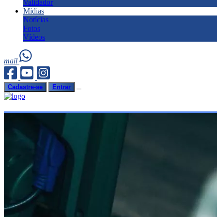
Validador
Mídias
Notícias
Fotos
Vídeos
mail
Cadastre-se
Entrar