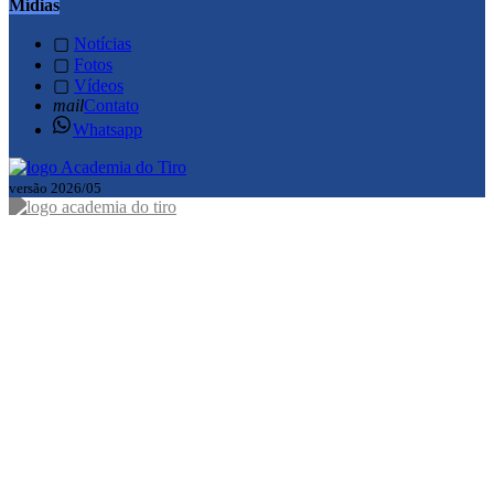
Mídias
▢
Notícias
▢
Fotos
▢
Vídeos
mail
Contato
Whatsapp
versão 2026/05