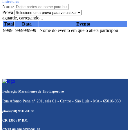
Instrutores
Nome
Prova
aguarde, carregando...
Total
Data
Evento
9999
99/99/9999
Nome do evento em que o atleta participou
Federação Maranhense de Tiro Esportivo
Rua Afonso Pena n° 291, sala 01 - Centro - São Luís - MA - 65010-030
phone
(98) 9811-81188
CR 1365 / 8ª RM
CNPJ 06.496.095/0001-62