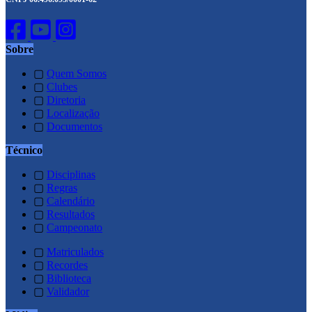
Sobre
▢
Quem Somos
▢
Clubes
▢
Diretoria
▢
Localização
▢
Documentos
Técnico
▢
Disciplinas
▢
Regras
▢
Calendário
▢
Resultados
▢
Campeonato
▢
Matriculados
▢
Recordes
▢
Biblioteca
▢
Validador