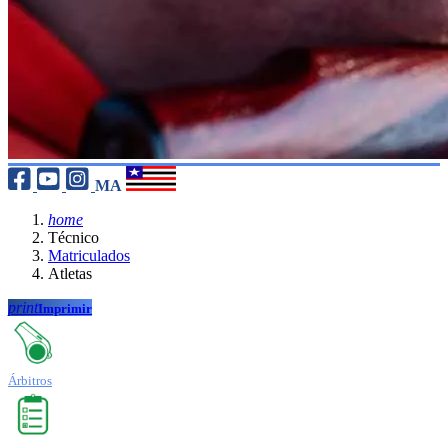
MA
home
Técnico
Matriculados
Atletas
print
Imprimir
Árbitros