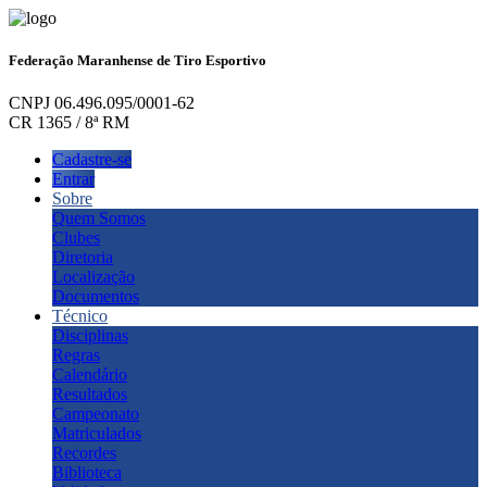
Federação Maranhense de Tiro Esportivo
CNPJ 06.496.095/0001-62
CR 1365 / 8ª RM
Cadastre-se
Entrar
Sobre
Quem Somos
Clubes
Diretoria
Localização
Documentos
Técnico
Disciplinas
Regras
Calendário
Resultados
Campeonato
Matriculados
Recordes
Biblioteca