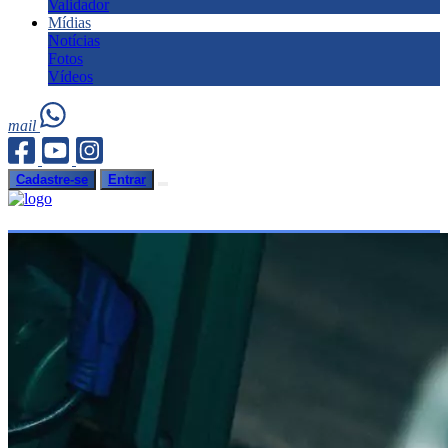
Validador
Mídias
Notícias
Fotos
Vídeos
mail
Cadastre-se
Entrar