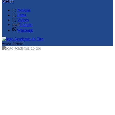
Mídias
▢
Notícias
▢
Fotos
▢
Vídeos
mail
Contato
Whatsapp
versão 2026/05