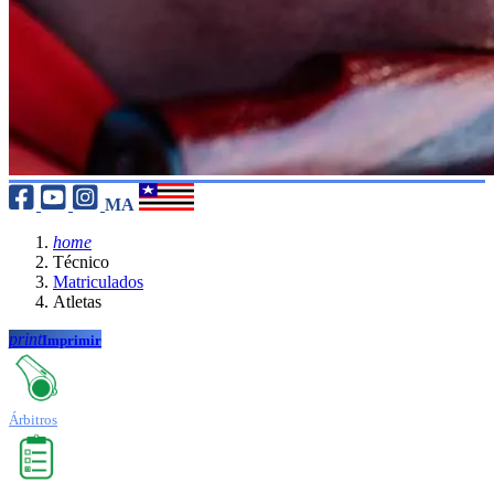
MA
home
Técnico
Matriculados
Atletas
print
Imprimir
Árbitros