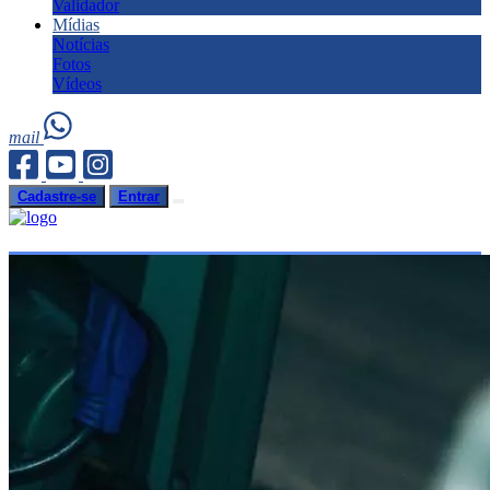
Validador
Mídias
Notícias
Fotos
Vídeos
mail
Cadastre-se
Entrar