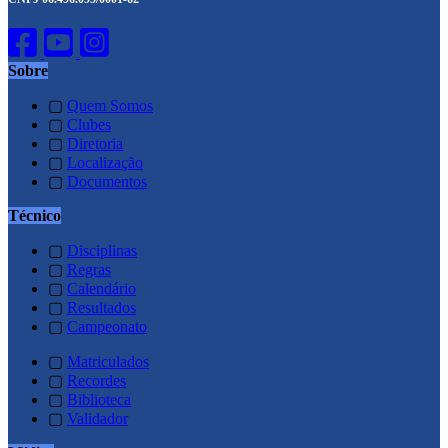
Sobre
▢
Quem Somos
▢
Clubes
▢
Diretoria
▢
Localização
▢
Documentos
Técnico
▢
Disciplinas
▢
Regras
▢
Calendário
▢
Resultados
▢
Campeonato
▢
Matriculados
▢
Recordes
▢
Biblioteca
▢
Validador