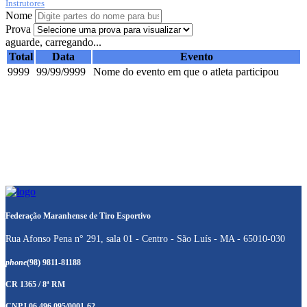
Instrutores
Nome
Prova
aguarde, carregando...
Total
Data
Evento
9999
99/99/9999
Nome do evento em que o atleta participou
Federação Maranhense de Tiro Esportivo
Rua Afonso Pena n° 291, sala 01 - Centro - São Luís - MA - 65010-030
phone
(98) 9811-81188
CR 1365 / 8ª RM
CNPJ 06.496.095/0001-62