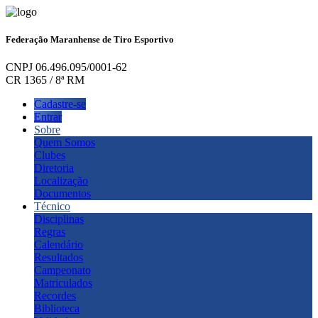
Federação Maranhense de Tiro Esportivo
CNPJ 06.496.095/0001-62
CR 1365 / 8ª RM
Cadastre-se
Entrar
Sobre
Quem Somos
Clubes
Diretoria
Localização
Documentos
Técnico
Disciplinas
Regras
Calendário
Resultados
Campeonato
Matriculados
Recordes
Biblioteca