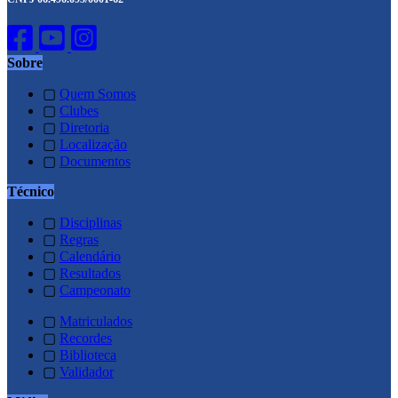
Sobre
▢
Quem Somos
▢
Clubes
▢
Diretoria
▢
Localização
▢
Documentos
Técnico
▢
Disciplinas
▢
Regras
▢
Calendário
▢
Resultados
▢
Campeonato
▢
Matriculados
▢
Recordes
▢
Biblioteca
▢
Validador