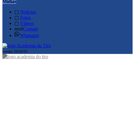
Mídias
▢
Notícias
▢
Fotos
▢
Vídeos
mail
Contato
Whatsapp
versão 2026/05