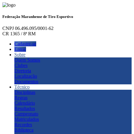
Federação Maranhense de Tiro Esportivo
CNPJ 06.496.095/0001-62
CR 1365 / 8ª RM
Cadastre-se
Entrar
Sobre
Quem Somos
Clubes
Diretoria
Localização
Documentos
Técnico
Disciplinas
Regras
Calendário
Resultados
Campeonato
Matriculados
Recordes
Biblioteca