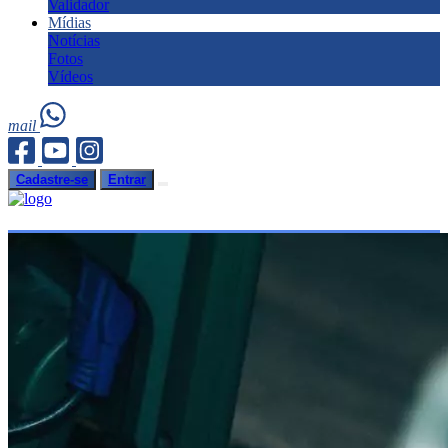
Validador
Mídias
Notícias
Fotos
Vídeos
mail
Cadastre-se
Entrar