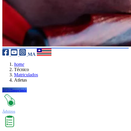
MA
home
Técnico
Matriculados
Atletas
print
Imprimir
Árbitros