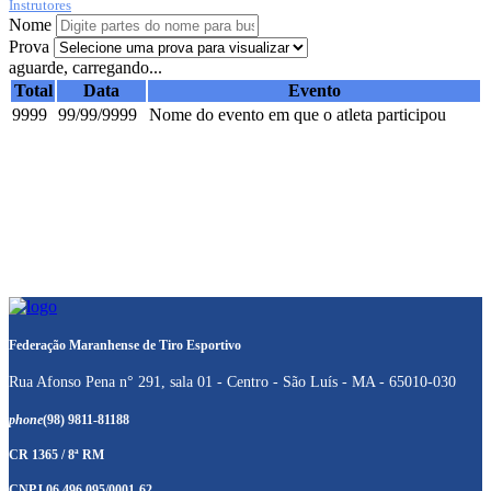
Instrutores
Nome
Prova
aguarde, carregando...
Total
Data
Evento
9999
99/99/9999
Nome do evento em que o atleta participou
Federação Maranhense de Tiro Esportivo
Rua Afonso Pena n° 291, sala 01 - Centro - São Luís - MA - 65010-030
phone
(98) 9811-81188
CR 1365 / 8ª RM
CNPJ 06.496.095/0001-62