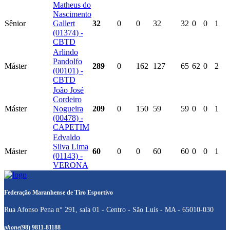
Matheus do
Nascimento
Sênior
Gallert
32
0
0
32
32
0
0
1
(01374) -
CBTD
Arlindo
Pandolfo
Máster
289
0
162
127
65
62
0
2
(00101) -
CBTD
João José
Cordeiro
Máster
Nogueira
209
0
150
59
59
0
0
1
(00478) -
CAPETIM
Edvaldo
Silva Lima
Máster
60
0
0
60
60
0
0
1
(01143) -
VERONA
Federação Maranhense de Tiro Esportivo
Rua Afonso Pena n° 291, sala 01 - Centro - São Luís - MA - 65010-030
phone
(98) 9811-81188