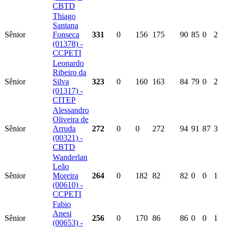
CBTD
Thiago
Santana
Sênior
Fonseca
331
0
156
175
90
85
0
2
(01378) -
CCPETI
Leonardo
Ribeiro da
Sênior
Silva
323
0
160
163
84
79
0
2
(01317) -
CITEP
Alessandro
Oliveira de
Sênior
Arruda
272
0
0
272
94
91
87
3
(00321) -
CBTD
Wanderlan
Leão
Sênior
Moreira
264
0
182
82
82
0
0
1
(00610) -
CCPETI
Fabio
Anesi
Sênior
256
0
170
86
86
0
0
1
(00653) -