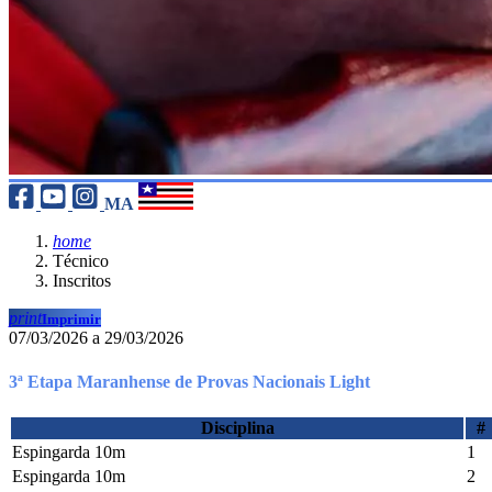
MA
home
Técnico
Inscritos
print
Imprimir
07/03/2026 a 29/03/2026
3ª Etapa Maranhense de Provas Nacionais Light
Disciplina
#
Espingarda 10m
1
Espingarda 10m
2