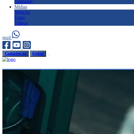
Validador
Mídias
Notícias
Fotos
Vídeos
mail
Cadastre-se
Entrar