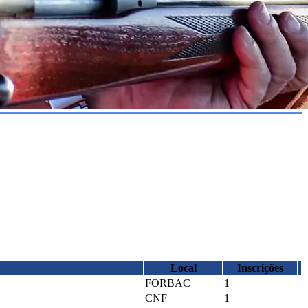
Local
Inscrições
FORBAC
1
CNF
1