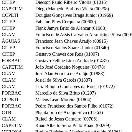
CITEP
Diecson Paulo Ribeiro Vitoria (01016)
CAPETIM
Diego Mamede Barbosa Vieira (00298)
CCPETI
Douglas Gonçalves Braga Junior (01969)
CITEP
Fabiano Pires Cerqueira (00600)
CITEP
Flank Jamys Brito de Alencar (01088)
CLAM
Francisco de Assis Carvalho Assunção e Silva (000
ÁGUIAS
Francisco Jean Chaves Araújo (00915)
CITEP
Francisco Santos Soares Junior (01340)
CITEP
Gustavo Chaves dos Reis (01007)
FORBAC
Gustavo Fellipe Lima Andrade (01435)
CAPETIM
João José Cordeiro Nogueira (00478)
CLAM
José Alan Ferreira de Araújo (01883)
CLAM
Josiel da Silva Garcês (01837)
CLAM
Luiz Braulio Goncalves da Rocha (01972)
FORBAC
Marcello da Silva Britto (01297)
CCPETI
Mateus Leao Moreira (01864)
FORBAC
Pedro Francisco dos Santos Filho (01072)
CTB
Phanknorio de Araújo Silva (01263)
CLAM
Rafael de Jesus Carneiro (00706)
CAPETIM
Ruan Alberto Serra Pinto Boaid (00209)
VERONA
Ruddy Rodrigues Machado de Araújo (01961)