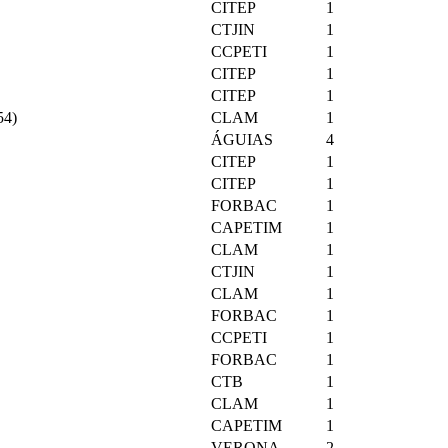
CITEP
1
CTJIN
1
CCPETI
1
CITEP
1
CITEP
1
54)
CLAM
1
ÁGUIAS
4
CITEP
1
CITEP
1
FORBAC
1
CAPETIM
1
CLAM
1
CTJIN
1
CLAM
1
FORBAC
1
CCPETI
1
FORBAC
1
CTB
1
CLAM
1
CAPETIM
1
VERONA
2