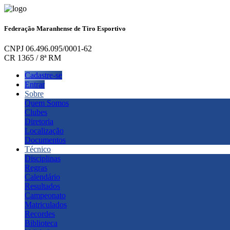
Federação Maranhense de Tiro Esportivo
CNPJ 06.496.095/0001-62
CR 1365 / 8ª RM
Cadastre-se
Entrar
Sobre
Quem Somos
Clubes
Diretoria
Localização
Documentos
Técnico
Disciplinas
Regras
Calendário
Resultados
Campeonato
Matriculados
Recordes
Biblioteca