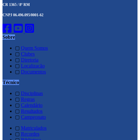
CR 1365 / 8ª RM
CNPJ 06.496.095/0001-62
Sobre
▢
Quem Somos
▢
Clubes
▢
Diretoria
▢
Localização
▢
Documentos
Técnico
▢
Disciplinas
▢
Regras
▢
Calendário
▢
Resultados
▢
Campeonato
▢
Matriculados
▢
Recordes
▢
Biblioteca