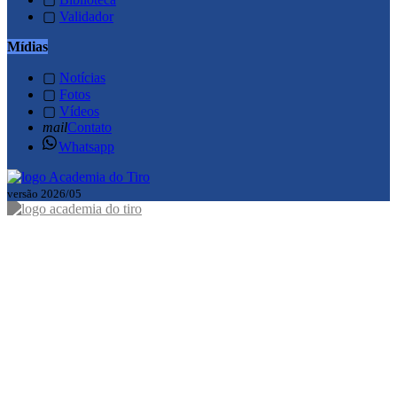
▢
Validador
Mídias
▢
Notícias
▢
Fotos
▢
Vídeos
mail
Contato
Whatsapp
versão 2026/05