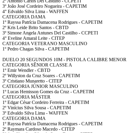
2º Antonio Carlos Del Castilho - CCPETI
3º João José Cordeiro Nogueira - CAPETIM
4° Edvaldo Silva Lima - WAFFEN
CATEGORIA DAMA
1º Rayssa Patrícia Damacena Rodrigues - CAPETIM
2º Kris Leide Brito Santos - CBTD
3º Simone Angela Antunes Del Castilho - CCPETI
4° Eveline Amaral Leite - CITEP
CATEGORIA VETERANO MASCULINO
1º Pedro Chagas Silva - CAPETIM
DUELO 20 SEGUNDOS 10M - PISTOLA CALIBRE MENOR
CATEGORIA SÊNIOR CLASSE A
1º Emir Wendler - CBTD
2º Willyston da Cruz Soares - CAPETIM
3º Cristiano Munaretto - CITEP
CATEGORIA JÚNIOR MASCULINO
1º Lucas Hemisson Gomes da Cruz - CAPETIM
CATEGORIA MÁSTER
1º Edgar César Cordeiro Ferreira - CAPETIM
2º Vinícius Silva Sousa - CAPETIM
3º Edvaldo Silva Lima - WAFFEN
CATEGORIA DAMA
1º Rayssa Patrícia Damacena Rodrigues - CAPETIM
2º Raymara Cardoso Macedo - CITEP