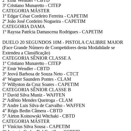
2º Emir Wendler - CBTD
3º Cristiano Munaretto - CITEP
CATEGORIA MÁSTER
1º Edgar César Cordeiro Ferreira - CAPETIM
2º João José Cordeiro Nogueira - CAPETIM
CATEGORIA DAMA
1º Rayssa Patrícia Damascena Rodrigues - CAPETIM
DUELO 20 SEGUNDOS 10M - PISTOLA CALIBRE MAIOR
(Face Grande Número de Competidores desta Modalidade se
Extendeu a Classificação)
CATEGORIA SÊNIOR CLASSE A
1º Cristiano Munaretto - CITEP
2º Emir Wendler - CBTD
3º Jeová Barbosa de Souza Neto - CTCT
4° Wagner Saunders Pontes - CLAM
5º Willyston da Cruz Soares - CAPETIM
CATEGORIA SÊNIOR CLASSE B
1º David Silva Muniz - WAFFEN
2º Adênio Mendes Queiroga - CLAM
3º Andre Luis Silva de Carvalho - WAFFEN
4° Régis Bedin Câmera - CBTD
5° Airton Koinowski Witchaki - CBTD
CATEGORIA MÁSTER
1º Vinícius Silva Sousa - CAPETIM