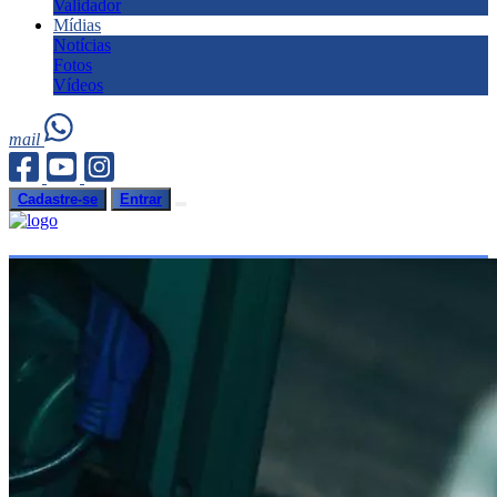
Validador
Mídias
Notícias
Fotos
Vídeos
mail
Cadastre-se
Entrar