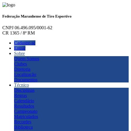
Federação Maranhense de Tiro Esportivo
CNPJ 06.496.095/0001-62
CR 1365 / 8ª RM
Cadastre-se
Entrar
Sobre
Quem Somos
Clubes
Diretoria
Localização
Documentos
Técnico
Disciplinas
Regras
Calendário
Resultados
Campeonato
Matriculados
Recordes
Biblioteca