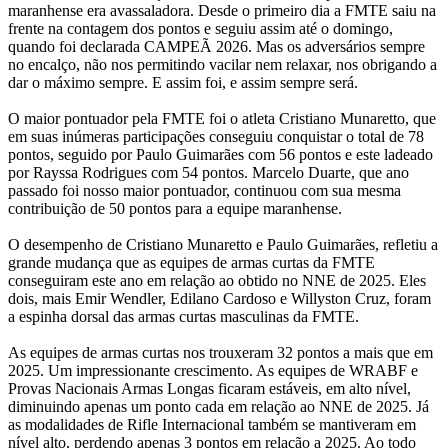
maranhense era avassaladora. Desde o primeiro dia a FMTE saiu na
frente na contagem dos pontos e seguiu assim até o domingo,
quando foi declarada CAMPEÃ 2026. Mas os adversários sempre
no encalço, não nos permitindo vacilar nem relaxar, nos obrigando a
dar o máximo sempre. E assim foi, e assim sempre será.
O maior pontuador pela FMTE foi o atleta Cristiano Munaretto, que
em suas inúmeras participações conseguiu conquistar o total de 78
pontos, seguido por Paulo Guimarães com 56 pontos e este ladeado
por Rayssa Rodrigues com 54 pontos. Marcelo Duarte, que ano
passado foi nosso maior pontuador, continuou com sua mesma
contribuição de 50 pontos para a equipe maranhense.
O desempenho de Cristiano Munaretto e Paulo Guimarães, refletiu a
grande mudança que as equipes de armas curtas da FMTE
conseguiram este ano em relação ao obtido no NNE de 2025. Eles
dois, mais Emir Wendler, Edilano Cardoso e Willyston Cruz, foram
a espinha dorsal das armas curtas masculinas da FMTE.
As equipes de armas curtas nos trouxeram 32 pontos a mais que em
2025. Um impressionante crescimento. As equipes de WRABF e
Provas Nacionais Armas Longas ficaram estáveis, em alto nível,
diminuindo apenas um ponto cada em relação ao NNE de 2025. Já
as modalidades de Rifle Internacional também se mantiveram em
nível alto, perdendo apenas 3 pontos em relação a 2025. Ao todo