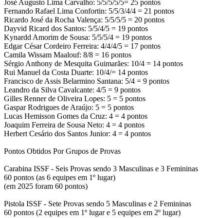
José Augusto Lima Carvalho: 5/5/5/5/5= 25 pontos
Fernando Rafael Lima Confortin: 5/5/3/4/4 = 21 pontos
Ricardo José da Rocha Valença: 5/5/5/5 = 20 pontos
Dayvid Ricard dos Santos: 5/5/4/5 = 19 pontos
Kynardd Amorim de Sousa: 5/5/5/4 = 19 pontos
Edgar César Cordeiro Ferreira: 4/4/4/5 = 17 pontos
Camila Wissam Maalouf: 8/8 = 16 pontos
Sérgio Anthony de Mesquita Guimarães: 10/4 = 14 pontos
Rui Manuel da Costa Duarte: 10/4/= 14 pontos
Francisco de Assis Belarmino Santana: 5/4 = 9 pontos
Leandro da Silva Cavalcante: 4/5 = 9 pontos
Gilles Renner de Oliveira Lopes: 5 = 5 pontos
Gaspar Rodrigues de Araújo: 5 = 5 pontos
Lucas Hemisson Gomes da Cruz: 4 = 4 pontos
Joaquim Ferreira de Sousa Neto: 4 = 4 pontos
Herbert Cesário dos Santos Junior: 4 = 4 pontos
Pontos Obtidos Por Grupos de Provas
Carabina ISSF - Seis Provas sendo 3 Masculinas e 3 Femininas
60 pontos (as 6 equipes em 1º lugar)
(em 2025 foram 60 pontos)
Pistola ISSF - Sete Provas sendo 5 Masculinas e 2 Femininas
60 pontos (2 equipes em 1º lugar e 5 equipes em 2º lugar)