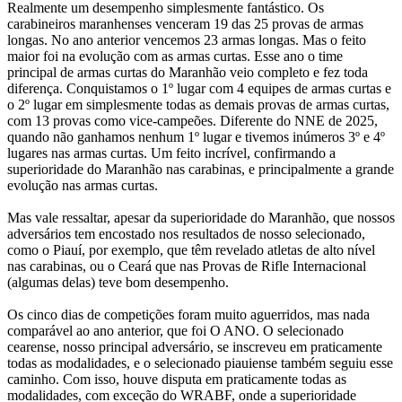
Realmente um desempenho simplesmente fantástico. Os
carabineiros maranhenses venceram 19 das 25 provas de armas
longas. No ano anterior vencemos 23 armas longas. Mas o feito
maior foi na evolução com as armas curtas. Esse ano o time
principal de armas curtas do Maranhão veio completo e fez toda
diferença. Conquistamos o 1º lugar com 4 equipes de armas curtas e
o 2º lugar em simplesmente todas as demais provas de armas curtas,
com 13 provas como vice-campeões. Diferente do NNE de 2025,
quando não ganhamos nenhum 1º lugar e tivemos inúmeros 3º e 4º
lugares nas armas curtas. Um feito incrível, confirmando a
superioridade do Maranhão nas carabinas, e principalmente a grande
evolução nas armas curtas.
Mas vale ressaltar, apesar da superioridade do Maranhão, que nossos
adversários tem encostado nos resultados de nosso selecionado,
como o Piauí, por exemplo, que têm revelado atletas de alto nível
nas carabinas, ou o Ceará que nas Provas de Rifle Internacional
(algumas delas) teve bom desempenho.
Os cinco dias de competições foram muito aguerridos, mas nada
comparável ao ano anterior, que foi O ANO. O selecionado
cearense, nosso principal adversário, se inscreveu em praticamente
todas as modalidades, e o selecionado piauiense também seguiu esse
caminho. Com isso, houve disputa em praticamente todas as
modalidades, com exceção do WRABF, onde a superioridade