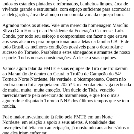
todos os estandes pintados e reformados, banheiros limpos, área de
vivência grande e estruturada, com espaço suficiente para acomodar
as delegações, área de almoço com comida variada e preço bom.
Agradou todos os atletas. Vale uma merecida homenagem Marcílio
Silva (Gun House) e ao Presidente da Federação Cearense, Luiz
Conde, por todo seu esforço e compromisso em fazer o que estava
aos seus alcances para proporcionar aos atletas da família CBTE de
todo Brasil, as melhores condições possíveis para o desenrolar e
sucesso do Torneio. Parabéns a estes abnegados e amantes de nosso
esporte. Todas nossas considerações. A eles e a suas equipes.
Vamos agora falar da FMTE e suas equipes de Tiro que trouxeram
ao Maranhão de dentro do Ceará, o Troféu de Campeão do 54º
Torneio Norte Nordeste. Na verdade, o bicampeonato. Quem não
lembra como foi a epopeia em 2025? Uma verdadeira saga recheada
de muita, muita, muita emoção. Um duelo de Titãs, vencido
merecidamente pelo selecionado maranhense, e que foi o mais
aguerrido e disputado Torneio NNE dos últimos tempos que se tem
notícia.
Foi o maior investimento já feito pela FMTE em um Norte
Nordeste, em relação a apoio a seus atletas. A totalidade das
inscrições foi feita com antecipação, já mostrando aos adversários o
que eles iriam enfrentar.