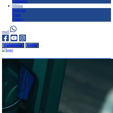
Validador
Mídias
Notícias
Fotos
Vídeos
mail
Cadastre-se
Entrar