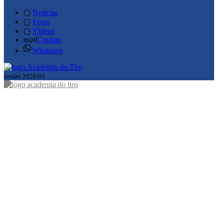
▢
Notícias
▢
Fotos
▢
Vídeos
mail
Contato
Whatsapp
versão 2026/05