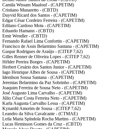
Camila Wissam Maalouf - (CAPETIM)
Cristiano Munaretto - (CBTD)
Dayvid Ricard dos Santos - (CAPETIM)
Edgar César Cordeiro Ferreira - (CAPETIM)
Edilano Cardoso Mota - (CAPETIM)
Eduardo Hamann - (CBTD)
Emir Wendler - (CBTD)
Fernando Rafael Lima Confortin - (CAPETIM)
Francisco de Assis Belarmino Santana - (CAPETIM)
Gaspar Rodrigues de Araújo - (CITEP 7,62)
Gilles Renner de Oliveira Lopes - (CITEP 7,62)
Hélder Pereira Borges - (CAPETIM)
Herbert Cesário dos Santos Junior - (CAPETIM)
Iago Henrique Albes de Sousa - (CAPETIM)
Idenilson Sousa Santana - (CAPETIM)
Jeremias Belarmino da Paz Sobrinho - (CAPETIM)
Joaquim Ferreira de Sousa Neto - (CAPETIM)
José Augusto Lima Carvalho - (CAPETIM)
Júlio César Costa Ferreira Neto - (CAPETIM)
Karla Augusta Carvalho Lessa - (CAPETIM)
Kynardd Amorim de Sousa - (CITEP 7,62)
Leandro da Silva Cavalcante - (CTMAE)
Leila Maria Spíndola Rocha Martins - (CAPETIM)
Lucas Hemisson Gomes da Cruz - (CBTD)