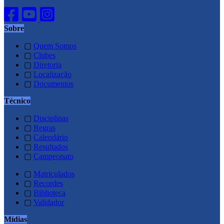
Sobre
▢
Quem Somos
▢
Clubes
▢
Diretoria
▢
Localização
▢
Documentos
Técnico
▢
Disciplinas
▢
Regras
▢
Calendário
▢
Resultados
▢
Campeonato
▢
Matriculados
▢
Recordes
▢
Biblioteca
▢
Validador
Mídias