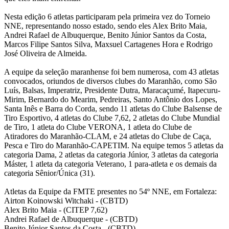
Nesta edição 6 atletas participaram pela primeira vez do Torneio
NNE, representando nosso estado, sendo eles Alex Brito Maia,
Andrei Rafael de Albuquerque, Benito Júnior Santos da Costa,
Marcos Filipe Santos Silva, Maxsuel Cartagenes Hora e Rodrigo
José Oliveira de Almeida.
A equipe da seleção maranhense foi bem numerosa, com 43 atletas
convocados, oriundos de diversos clubes do Maranhão, como São
Luís, Balsas, Imperatriz, Presidente Dutra, Maracaçumé, Itapecuru-
Mirim, Bernardo do Mearim, Pedreiras, Santo Antônio dos Lopes,
Santa Inês e Barra do Corda, sendo 11 atletas do Clube Balsense de
Tiro Esportivo, 4 atletas do Clube 7,62, 2 atletas do Clube Mundial
de Tiro, 1 atleta do Clube VERONA, 1 atleta do Clube de
Atiradores do Maranhão-CLAM, e 24 atletas do Clube de Caça,
Pesca e Tiro do Maranhão-CAPETIM. Na equipe temos 5 atletas da
categoria Dama, 2 atletas da categoria Júnior, 3 atletas da categoria
Máster, 1 atleta da categoria Veterano, 1 para-atleta e os demais da
categoria Sênior/Única (31).
Atletas da Equipe da FMTE presentes no 54º NNE, em Fortaleza:
Airton Koinowski Witchaki - (CBTD)
Alex Brito Maia - (CITEP 7,62)
Andrei Rafael de Albuquerque - (CBTD)
Benito Júnior Santos da Costa - (CBTD)