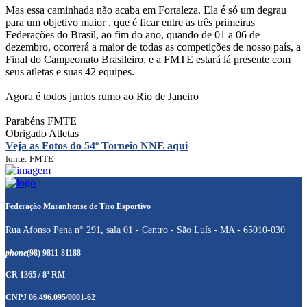
Mas essa caminhada não acaba em Fortaleza. Ela é só um degrau
para um objetivo maior , que é ficar entre as três primeiras
Federações do Brasil, ao fim do ano, quando de 01 a 06 de
dezembro, ocorrerá a maior de todas as competições de nosso país, a
Final do Campeonato Brasileiro, e a FMTE estará lá presente com
seus atletas e suas 42 equipes.
Agora é todos juntos rumo ao Rio de Janeiro
Parabéns FMTE
Obrigado Atletas
Veja as Fotos do 54º Torneio NNE aqui
fonte: FMTE
Federação Maranhense de Tiro Esportivo
Rua Afonso Pena n° 291, sala 01 - Centro - São Luís - MA - 65010-030
phone
(98) 9811-81188
CR 1365 / 8ª RM
CNPJ 06.496.095/0001-62