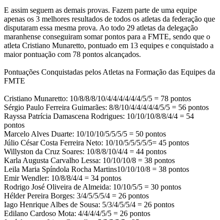
E assim seguem as demais provas. Fazem parte de uma equipe
apenas os 3 melhores resultados de todos os atletas da federação que
disputaram essa mesma prova. Ao todo 29 atletas da delegação
maranhense conseguiram somar pontos para a FMTE, sendo que o
atleta Cristiano Munaretto, pontuado em 13 equipes e conquistado a
maior pontuação com 78 pontos alcançados.
Pontuações Conquistadas pelos Atletas na Formação das Equipes da
FMTE
Cristiano Munaretto: 10/8/8/8/10/4/4/4/4/4/4/5/5 = 78 pontos
Sérgio Paulo Ferreira Guimarães: 8/8/10/4/4/4/4/4/5/5 = 56 pontos
Rayssa Patrícia Damascena Rodrigues: 10/10/10/8/8/4/4 = 54
pontos
Marcelo Alves Duarte: 10/10/10/5/5/5/5 = 50 pontos
Júlio César Costa Ferreira Neto: 10/10/5/5/5/5/5= 45 pontos
Willyston da Cruz Soares: 10/8/8/10/4/4 = 44 pontos
Karla Augusta Carvalho Lessa: 10/10/10/8 = 38 pontos
Leila Maria Spíndola Rocha Martins10/10/10/8 = 38 pontos
Emir Wendler: 10/8/8/4/4 = 34 pontos
Rodrigo José Oliveira de Almeida: 10/10/5/5 = 30 pontos
Hélder Pereira Borges: 3/4/5/5/5/4 = 26 pontos
Iago Henrique Albes de Sousa: 5/3/4/5/5/4 = 26 pontos
Edilano Cardoso Mota: 4/4/4/4/5/5 = 26 pontos