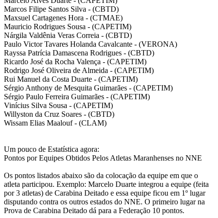
Marcelo Alves Duarte - (CAPETIM)
Marcos Filipe Santos Silva - (CBTD)
Maxsuel Cartagenes Hora - (CTMAE)
Mauricio Rodrigues Sousa - (CAPETIM)
Nárgila Valdênia Veras Correia - (CBTD)
Paulo Victor Tavares Holanda Cavalcante - (VERONA)
Rayssa Patrícia Damascena Rodrigues - (CBTD)
Ricardo José da Rocha Valença - (CAPETIM)
Rodrigo José Oliveira de Almeida - (CAPETIM)
Rui Manuel da Costa Duarte - (CAPETIM)
Sérgio Anthony de Mesquita Guimarães - (CAPETIM)
Sérgio Paulo Ferreira Guimarães - (CAPETIM)
Vinícius Silva Sousa - (CAPETIM)
Willyston da Cruz Soares - (CBTD)
Wissam Elias Maalouf - (CLAM)
Um pouco de Estatística agora:
Pontos por Equipes Obtidos Pelos Atletas Maranhenses no NNE
Os pontos listados abaixo são da colocação da equipe em que o
atleta participou. Exemplo: Marcelo Duarte integrou a equipe (feita
por 3 atletas) de Carabina Deitado e essa equipe ficou em 1º lugar
disputando contra os outros estados do NNE. O primeiro lugar na
Prova de Carabina Deitado dá para a Federação 10 pontos.