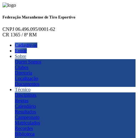
Federação Maranhense de Tiro Esportivo
CNPJ 06.496.095/0001-62
CR 1365 / 8ª RM
Cadastre-se
Entrar
Sobre
Quem Somos
Clubes
Diretoria
Localização
Documentos
Técnico
Disciplinas
Regras
Calendário
Resultados
Campeonato
Matriculados
Recordes
Biblioteca