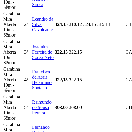
10m -
Sousa
Sênior
Carabina
Mira
Leandro da
Aberta
2º
Silva
324,15
310.12
324.15
315.13
C
10m -
Cavalcante
Sênior
Carabina
Mira
Joaquim
Aberta
3º
Ferreira de
322,15
322.15
CA
10m -
Sousa Neto
Sênior
Carabina
Francisco
Mira
de Assis
Aberta
4º
322,15
322.15
CA
Belarmino
10m -
Santana
Sênior
Carabina
Mira
Raimundo
Aberta
5º
de Sousa
308,00
308.00
CI
10m -
Pereira
Sênior
Carabina
Fernando
Mira