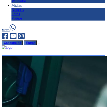
Validador
Mídias
Notícias
Fotos
Vídeos
mail
Cadastre-se
Entrar