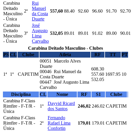
Carabina
Rui
Deitado
Manuel
2º
557,60
88.40
92.60
96.60
91.70
92.70
Masculino
da Costa
- Única
Duarte
Carabina
José
Deitado
Augusto
3º
532,05
89.01
89.01
91.02
89.00
90.01
Masculino
Lima
- Única
Carvalho
Carabina Deitado Masculino - Clubes
PS
CL
Clube
Atleta
RF
TT
PT
00051 Marcelo Alves
Duarte
608.30
00046 Rui Manuel da
1ª
1º
CAPETIM
557.60
1697.95
10
Costa Duarte
532.05
00447 José Augusto Lima
Carvalho
Disciplina
CL
Nome
RF
S1
Clube
Carabina F-Class
Dayvid Ricard
Rimfire - F-T/R -
1º
246,02
246.02
CAPETIM
dos Santos
Única
Carabina F-Class
Fernando
Rimfire - F-T/R -
2º
Rafael Lima
179,01
179.01
CAPETIM
Única
Confortin