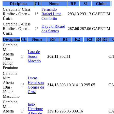
Disciplina
CL
Nome
RF
S1
Clube
Carabina F-Class
Fernando
Rimfire - Open -
1º
Rafael Lima
293,13
293.13
CAPETIM
Única
Confortin
Carabina F-Class
Dayvid Ricard
Rimfire - Open -
2º
287,06
287.06
CAPETIM
dos Santos
Única
Disciplina
CL
Nome
RF
R1
R2
R3
R4
R5
Carabina
Mira
Lara de
Aberta
1º
Sousa
302,11
302.11
CI
10m -
Macedo
Júnior
Feminino
Carabina
Mira
Lucas
Aberta
Hemisson
1º
314,13
308.10
314.13
295.05
CA
10m -
Gomes da
Júnior
Cruz
Masculino
Carabina
Iago
Mira
Henrique
Aberta
1º
339,16
296.05
339.16
CA
Albes de