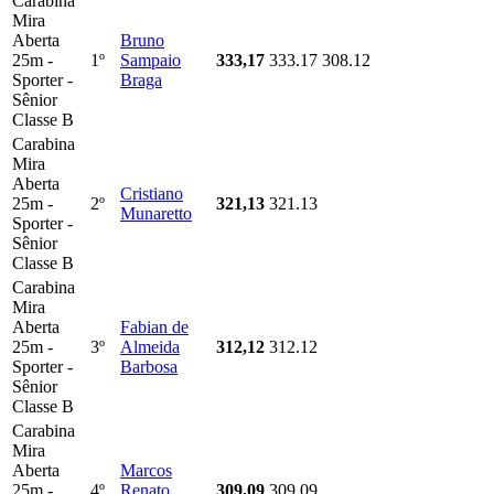
Carabina
Mira
Aberta
Bruno
25m -
1º
Sampaio
333,17
333.17
308.12
Sporter -
Braga
Sênior
Classe B
Carabina
Mira
Aberta
Cristiano
25m -
2º
321,13
321.13
Munaretto
Sporter -
Sênior
Classe B
Carabina
Mira
Aberta
Fabian de
25m -
3º
Almeida
312,12
312.12
Sporter -
Barbosa
Sênior
Classe B
Carabina
Mira
Aberta
Marcos
25m -
4º
Renato
309,09
309.09