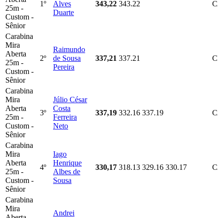
1º
Alves
343,22
343.22
C
25m -
Duarte
Custom -
Sênior
Carabina
Mira
Raimundo
Aberta
2º
de Sousa
337,21
337.21
C
25m -
Pereira
Custom -
Sênior
Carabina
Mira
Júlio César
Aberta
Costa
3º
337,19
332.16
337.19
C
25m -
Ferreira
Custom -
Neto
Sênior
Carabina
Mira
Iago
Aberta
Henrique
4º
330,17
318.13
329.16
330.17
C
25m -
Albes de
Custom -
Sousa
Sênior
Carabina
Mira
Andrei
Aberta