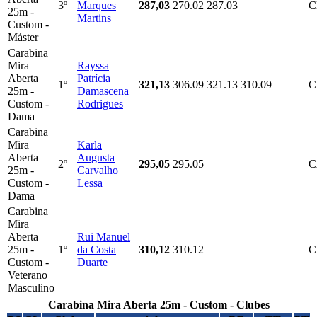
3º
Marques
287,03
270.02
287.03
C
25m -
Martins
Custom -
Máster
Carabina
Mira
Rayssa
Aberta
Patrícia
1º
321,13
306.09
321.13
310.09
C
25m -
Damascena
Custom -
Rodrigues
Dama
Carabina
Mira
Karla
Aberta
Augusta
2º
295,05
295.05
C
25m -
Carvalho
Custom -
Lessa
Dama
Carabina
Mira
Aberta
Rui Manuel
25m -
1º
da Costa
310,12
310.12
C
Custom -
Duarte
Veterano
Masculino
Carabina Mira Aberta 25m - Custom - Clubes