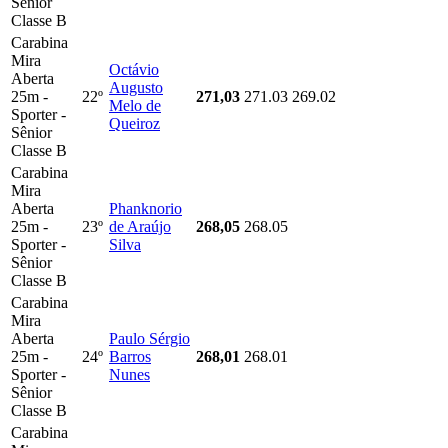
Sênior
Classe B
Carabina
Mira
Octávio
Aberta
Augusto
25m -
22º
271,03
271.03
269.02
Melo de
Sporter -
Queiroz
Sênior
Classe B
Carabina
Mira
Aberta
Phanknorio
25m -
23º
de Araújo
268,05
268.05
Sporter -
Silva
Sênior
Classe B
Carabina
Mira
Aberta
Paulo Sérgio
25m -
24º
Barros
268,01
268.01
Sporter -
Nunes
Sênior
Classe B
Carabina