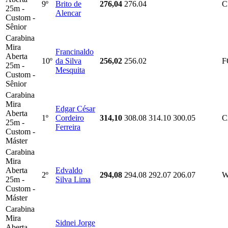
9º
Brito de
276,04
276.04
C
25m -
Alencar
Custom -
Sênior
Carabina
Mira
Francinaldo
Aberta
10º
da Silva
256,02
256.02
F
25m -
Mesquita
Custom -
Sênior
Carabina
Mira
Edgar César
Aberta
1º
Cordeiro
314,10
308.08
314.10
300.05
C
25m -
Ferreira
Custom -
Máster
Carabina
Mira
Aberta
Edvaldo
2º
294,08
294.08
292.07
206.07
W
25m -
Silva Lima
Custom -
Máster
Carabina
Mira
Sidnei Jorge
Aberta