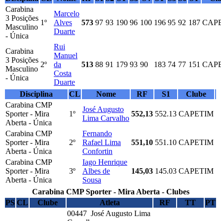
Carabina
Marcelo
3 Posições
1º
Alves
573
97
93
190
96
100
196
95
92
187
CAP
Masculino
Duarte
- Única
Rui
Carabina
Manuel
3 Posições
2º
da
513
88
91
179
93
90
183
74
77
151
CAP
Masculino
Costa
- Única
Duarte
Disciplina
CL
Nome
RF
S1
Clube
Carabina CMP
José Augusto
Sporter - Mira
1º
552,13
552.13
CAPETIM
Lima Carvalho
Aberta - Única
Carabina CMP
Fernando
Sporter - Mira
2º
Rafael Lima
551,10
551.10
CAPETIM
Aberta - Única
Confortin
Carabina CMP
Iago Henrique
Sporter - Mira
3º
Albes de
145,03
145.03
CAPETIM
Aberta - Única
Sousa
Carabina CMP Sporter - Mira Aberta - Clubes
PS
CL
Clube
Atleta
RF
TT
PT
00447 José Augusto Lima