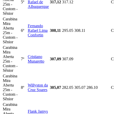
5º
Rafael de
317,12
317.12
C
25m -
Albuquerque
Custom -
Sênior
Carabina
Mira
Fernando
Aberta
6º
Rafael Lima
308,11
295.05
308.11
C
25m -
Confortin
Custom -
Sênior
Carabina
Mira
Aberta
Cristiano
7º
307,09
307.09
C
25m -
Munaretto
Custom -
Sênior
Carabina
Mira
Aberta
Willyston da
8º
305,07
282.05
305.07
286.10
C
25m -
Cruz Soares
Custom -
Sênior
Carabina
Mira
Flank Jamys
Aberta