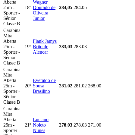
Aberta
Wagner
25m -
18º
Dourado de
284,05
284.05
Sporter -
Oliveira
Sênior
Junior
Classe B
Carabina
Mira
Aberta
Flank Jamys
25m -
19º
Brito de
283,03
283.03
Sporter -
Alencar
Sênior
Classe B
Carabina
Mira
Aberta
Everaldo de
25m -
20º
Sousa
281,02
281.02
268.00
Sporter -
Brasilino
Sênior
Classe B
Carabina
Mira
Aberta
Luciano
25m -
21º
Noleto
278,03
278.03
271.00
Sporter -
Nunes