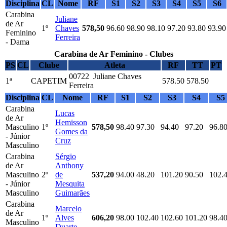
Disciplina
CL
Nome
RF
S1
S2
S3
S4
S5
S6
Carabina
Juliane
de Ar
1º
Chaves
578,50
96.60
98.90
98.10
97.20
93.80
93.90
Feminino
Ferreira
- Dama
Carabina de Ar Feminino - Clubes
PS
CL
Clube
Atleta
RF
TT
PT
00722 Juliane Chaves
1ª
CAPETIM
578.50
578.50
Ferreira
Disciplina
CL
Nome
RF
S1
S2
S3
S4
S5
Carabina
Lucas
de Ar
Hemisson
Masculino
1º
578,50
98.40
97.30
94.40
97.20
96.8
Gomes da
- Júnior
Cruz
Masculino
Carabina
Sérgio
de Ar
Anthony
Masculino
2º
de
537,20
94.00
48.20
101.20
90.50
102.
- Júnior
Mesquita
Masculino
Guimarães
Carabina
Marcelo
de Ar
1º
Alves
606,20
98.00
102.40
102.60
101.20
98.4
Masculino
Duarte