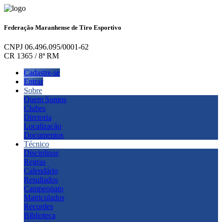
Federação Maranhense de Tiro Esportivo
CNPJ 06.496.095/0001-62
CR 1365 / 8ª RM
Cadastre-se
Entrar
Sobre
Quem Somos
Clubes
Diretoria
Localização
Documentos
Técnico
Disciplinas
Regras
Calendário
Resultados
Campeonato
Matriculados
Recordes
Biblioteca