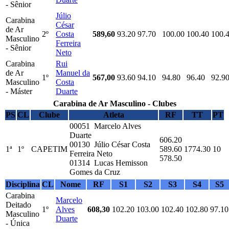
- Sênior
Júlio
Carabina
César
de Ar
2º
Costa
589,60
93.20
97.70
100.00
100.40
100.
Masculino
Ferreira
- Sênior
Neto
Carabina
Rui
de Ar
Manuel da
1º
567,00
93.60
94.10
94.80
96.40
92.9
Masculino
Costa
- Máster
Duarte
Carabina de Ar Masculino - Clubes
PS
CL
Clube
Atleta
RF
TT
PT
00051 Marcelo Alves
Duarte
606.20
00130 Júlio César Costa
1ª
1º
CAPETIM
589.60
1774.30
10
Ferreira Neto
578.50
01314 Lucas Hemisson
Gomes da Cruz
Disciplina
CL
Nome
RF
S1
S2
S3
S4
S5
Carabina
Marcelo
Deitado
1º
Alves
608,30
102.20
103.00
102.40
102.80
97.10
Masculino
Duarte
- Única