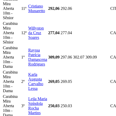
Mira
Cristiano
Aberta
11º
292,06
292.06
CI
Munaretto
10m -
Sênior
Carabina
Mira
Willyston
Aberta
12º
da Cruz
277,04
277.04
CA
10m -
Soares
Sênior
Carabina
Rayssa
Mira
Patrícia
Aberta
1º
309,09
297.06
302.07
309.09
CA
Damascena
10m -
Rodrigues
Dama
Carabina
Karla
Mira
Augusta
Aberta
2º
269,05
269.05
CA
Carvalho
10m -
Lessa
Dama
Carabina
Leila Maria
Mira
Spíndola
Aberta
3º
250,03
250.03
CA
Rocha
10m -
Martins
Dama