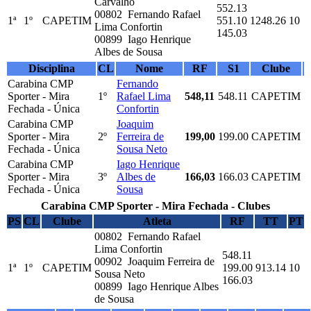
Carvalho
552.13
00802 Fernando Rafael
1ª
1º
CAPETIM
551.10
1248.26
10
Lima Confortin
145.03
00899 Iago Henrique
Albes de Sousa
Disciplina
CL
Nome
RF
S1
Clube
Carabina CMP
Fernando
Sporter - Mira
1º
Rafael Lima
548,11
548.11
CAPETIM
Fechada - Única
Confortin
Carabina CMP
Joaquim
Sporter - Mira
2º
Ferreira de
199,00
199.00
CAPETIM
Fechada - Única
Sousa Neto
Carabina CMP
Iago Henrique
Sporter - Mira
3º
Albes de
166,03
166.03
CAPETIM
Fechada - Única
Sousa
Carabina CMP Sporter - Mira Fechada - Clubes
PS
CL
Clube
Atleta
RF
TT
PT
00802 Fernando Rafael
Lima Confortin
548.11
00902 Joaquim Ferreira de
1ª
1º
CAPETIM
199.00
913.14
10
Sousa Neto
166.03
00899 Iago Henrique Albes
de Sousa