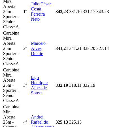
Mira
Júlio César
Aberta
Costa
25m -
1º
343,23
331.16
331.17
343.23
Ferreira
Sporter -
Neto
Sênior
Classe A
Carabina
Mira
Aberta
Marcelo
25m -
2º
Alves
341,21
341.21
338.20
327.14
Sporter -
Duarte
Sênior
Classe A
Carabina
Mira
Iago
Aberta
Henrique
25m -
3º
332,19
318.11
332.19
Albes de
Sporter -
Sousa
Sênior
Classe A
Carabina
Mira
Aberta
Andrei
25m -
4º
Rafael de
325,13
325.13