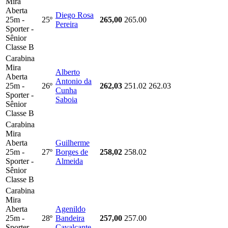
Mira
Aberta
Diego Rosa
25m -
25º
265,00
265.00
Pereira
Sporter -
Sênior
Classe B
Carabina
Mira
Alberto
Aberta
Antonio da
25m -
26º
262,03
251.02
262.03
Cunha
Sporter -
Saboia
Sênior
Classe B
Carabina
Mira
Aberta
Guilherme
25m -
27º
Borges de
258,02
258.02
Sporter -
Almeida
Sênior
Classe B
Carabina
Mira
Aberta
Agenildo
25m -
28º
Bandeira
257,00
257.00
Sporter -
Cavalcante