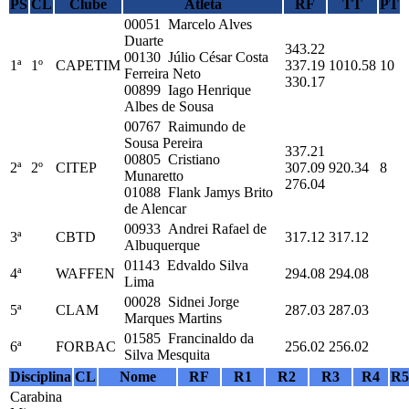
PS
CL
Clube
Atleta
RF
TT
PT
00051 Marcelo Alves
Duarte
343.22
00130 Júlio César Costa
1ª
1º
CAPETIM
337.19
1010.58
10
Ferreira Neto
330.17
00899 Iago Henrique
Albes de Sousa
00767 Raimundo de
Sousa Pereira
337.21
00805 Cristiano
2ª
2º
CITEP
307.09
920.34
8
Munaretto
276.04
01088 Flank Jamys Brito
de Alencar
00933 Andrei Rafael de
3ª
CBTD
317.12
317.12
Albuquerque
01143 Edvaldo Silva
4ª
WAFFEN
294.08
294.08
Lima
00028 Sidnei Jorge
5ª
CLAM
287.03
287.03
Marques Martins
01585 Francinaldo da
6ª
FORBAC
256.02
256.02
Silva Mesquita
Disciplina
CL
Nome
RF
R1
R2
R3
R4
R5
Carabina