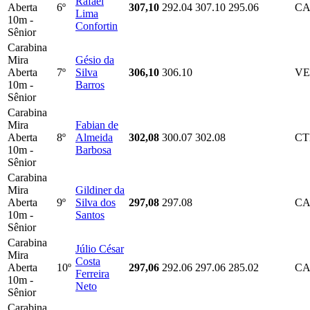
Rafael
Aberta
6º
307,10
292.04
307.10
295.06
CA
Lima
10m -
Confortin
Sênior
Carabina
Mira
Gésio da
Aberta
7º
Silva
306,10
306.10
V
10m -
Barros
Sênior
Carabina
Mira
Fabian de
Aberta
8º
Almeida
302,08
300.07
302.08
C
10m -
Barbosa
Sênior
Carabina
Mira
Gildiner da
Aberta
9º
Silva dos
297,08
297.08
CA
10m -
Santos
Sênior
Carabina
Júlio César
Mira
Costa
Aberta
10º
297,06
292.06
297.06
285.02
CA
Ferreira
10m -
Neto
Sênior
Carabina