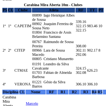
Carabina Mira Aberta 10m - Clubes
PS
CL
Clube
Atleta
RF
TT
PT
00899 Iago Henrique Albes
de Sousa
339.16
00902 Joaquim Ferreira de
1ª
1º
CAPETIM
322.15
983.46
10
Sousa Neto
322.15
01804 Francisco de Assis
Belarmino Santana
00767 Raimundo de Sousa
Pereira
308.00
2ª
2º
CITEP
00966 Lara de Sousa
302.11
902.17
8
Macedo
292.06
00805 Cristiano Munaretto
01191 Leandro da Silva
Cavalcante
324.15
3ª
CTMAE
626.23
01703 Fabian de Almeida
302.08
Barbosa
01221 Gésio da Silva
4ª
VERONA
306.10
306.10
Barros
Disciplina
CL
Nome
RF
R1
R2
R3
R4
R5
Carabina
Mira
Marcelo
Aberta