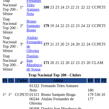
Trap
Fernando
Nacional
Teles
1º
180
23
23
24
23
22
21
22
22
CCPETI
Top 200 -
Antunes
Sênior
Neto
Trap
Bruno
Nacional
2º
Sampaio
179
19
24
22
23
22
23
24
22
CCPETI
Top 200 -
Braga
Sênior
Trap
Aluísio
Nacional
Fernandes
3º
177
21
23
20
23
24
20
22
24
CCPETI
Top 200 -
de
Sênior
Oliveira
Trap
Danísio
Nacional
Iran
4º
171
20
21
22
20
22
23
23
20
CLAM
Top 200 -
Marabuco
Sênior
de Sousa
Trap Nacional Top 200 - Clubes
PS
CL
Clube
Atleta
RF
TT
PT
01322 Fernando Teles Antunes
Neto
180
1ª
1º
CCPETI
01315 Bruno Sampaio Braga
179
536
10
00244 Aluísio Fernandes de
177
Oliveira
00308 Danísio Iran Marabuco de