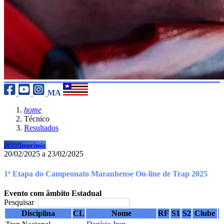
MA
home
Técnico
Resultados
print
Imprimir
20/02/2025 a 23/02/2025
1ª Etapa do Campeonato Maranhense On-line de Trap 2025
Evento com âmbito Estadual
Pesquisar
Disciplina
CL
Nome
RF
S1
S2
Clube