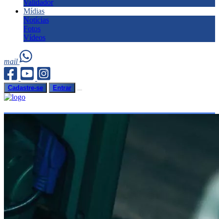
Validador
Mídias
Notícias
Fotos
Vídeos
mail
Cadastre-se
Entrar