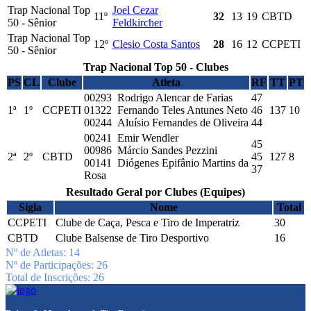
Trap Nacional Top
Joel Cezar
11º
32
13
19
CBTD
50 - Sênior
Feldkircher
Trap Nacional Top
12º
Clesio Costa Santos
28
16
12
CCPETI
50 - Sênior
Trap Nacional Top 50 - Clubes
PS
CL
Clube
Atleta
RF
TT
PT
00293 Rodrigo Alencar de Farias
47
1ª
1º
CCPETI
01322 Fernando Teles Antunes Neto
46
137
10
00244 Aluísio Fernandes de Oliveira
44
00241 Emir Wendler
45
00986 Márcio Sandes Pezzini
2ª
2º
CBTD
45
127
8
00141 Diógenes Epifânio Martins da
37
Rosa
Resultado Geral por Clubes (Equipes)
Sigla
Nome
Total
CCPETI
Clube de Caça, Pesca e Tiro de Imperatriz
30
CBTD
Clube Balsense de Tiro Desportivo
16
Nº de Atletas: 14
Nº de Participações: 26
Total de Inscrições: 26