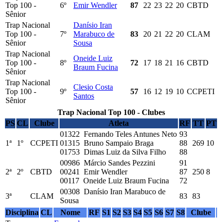
Top 100 -
6º
Emir Wendler
87
22
23
22
20
CBTD
Sênior
Trap Nacional
Danísio Iran
Top 100 -
7º
Marabuco de
83
20
21
22
20
CLAM
Sênior
Sousa
Trap Nacional
Oneide Luiz
Top 100 -
8º
72
17
18
21
16
CBTD
Braum Fucina
Sênior
Trap Nacional
Clesio Costa
Top 100 -
9º
57
16
12
19
10
CCPETI
Santos
Sênior
Trap Nacional Top 100 - Clubes
PS
CL
Clube
Atleta
RF
TT
PT
01322 Fernando Teles Antunes Neto
93
1ª
1º
CCPETI
01315 Bruno Sampaio Braga
88
269
10
01753 Dimas Luiz da Silva Filho
88
00986 Márcio Sandes Pezzini
91
2ª
2º
CBTD
00241 Emir Wendler
87
250
8
00117 Oneide Luiz Braum Fucina
72
00308 Danísio Iran Marabuco de
3ª
CLAM
83
83
Sousa
Disciplina
CL
Nome
RF
S1
S2
S3
S4
S5
S6
S7
S8
Clube