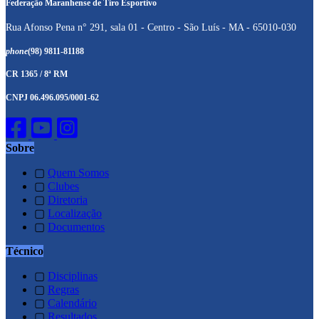
Federação Maranhense de Tiro Esportivo
Rua Afonso Pena n° 291, sala 01 - Centro - São Luís - MA - 65010-030
phone
(98) 9811-81188
CR 1365 / 8ª RM
CNPJ 06.496.095/0001-62
Sobre
▢
Quem Somos
▢
Clubes
▢
Diretoria
▢
Localização
▢
Documentos
Técnico
▢
Disciplinas
▢
Regras
▢
Calendário
▢
Resultados