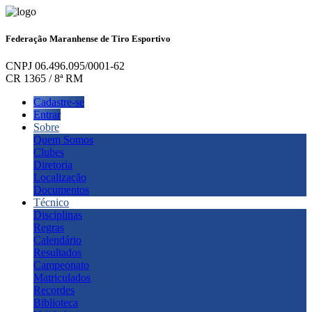
Federação Maranhense de Tiro Esportivo
CNPJ 06.496.095/0001-62
CR 1365 / 8ª RM
Cadastre-se
Entrar
Sobre
Quem Somos
Clubes
Diretoria
Localização
Documentos
Técnico
Disciplinas
Regras
Calendário
Resultados
Campeonato
Matriculados
Recordes
Biblioteca