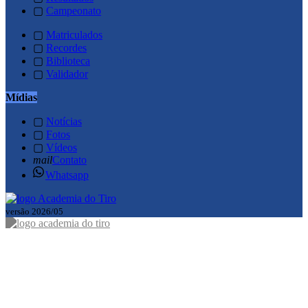
▢
Campeonato
▢
Matriculados
▢
Recordes
▢
Biblioteca
▢
Validador
Mídias
▢
Notícias
▢
Fotos
▢
Vídeos
mail
Contato
Whatsapp
versão 2026/05