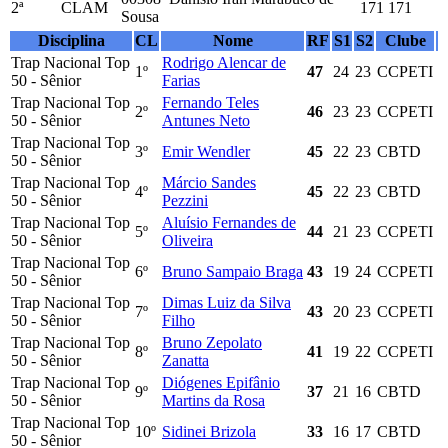
2ª
CLAM
171
171
Sousa
Disciplina
CL
Nome
RF
S1
S2
Clube
Trap Nacional Top
Rodrigo Alencar de
1º
47
24
23
CCPETI
50 - Sênior
Farias
Trap Nacional Top
Fernando Teles
2º
46
23
23
CCPETI
50 - Sênior
Antunes Neto
Trap Nacional Top
3º
Emir Wendler
45
22
23
CBTD
50 - Sênior
Trap Nacional Top
Márcio Sandes
4º
45
22
23
CBTD
50 - Sênior
Pezzini
Trap Nacional Top
Aluísio Fernandes de
5º
44
21
23
CCPETI
50 - Sênior
Oliveira
Trap Nacional Top
6º
Bruno Sampaio Braga
43
19
24
CCPETI
50 - Sênior
Trap Nacional Top
Dimas Luiz da Silva
7º
43
20
23
CCPETI
50 - Sênior
Filho
Trap Nacional Top
Bruno Zepolato
8º
41
19
22
CCPETI
50 - Sênior
Zanatta
Trap Nacional Top
Diógenes Epifânio
9º
37
21
16
CBTD
50 - Sênior
Martins da Rosa
Trap Nacional Top
10º
Sidinei Brizola
33
16
17
CBTD
50 - Sênior