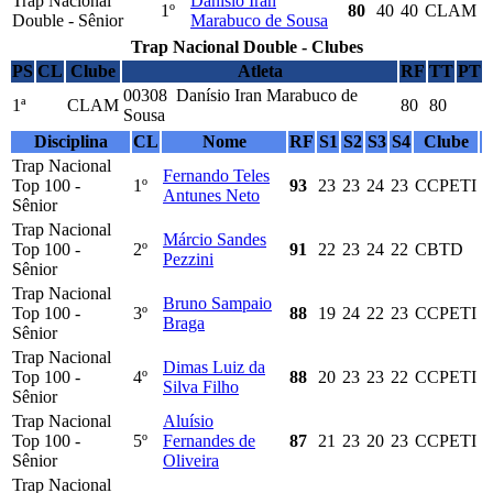
Trap Nacional
Danísio Iran
1º
80
40
40
CLAM
Double - Sênior
Marabuco de Sousa
Trap Nacional Double - Clubes
PS
CL
Clube
Atleta
RF
TT
PT
00308 Danísio Iran Marabuco de
1ª
CLAM
80
80
Sousa
Disciplina
CL
Nome
RF
S1
S2
S3
S4
Clube
Trap Nacional
Fernando Teles
Top 100 -
1º
93
23
23
24
23
CCPETI
Antunes Neto
Sênior
Trap Nacional
Márcio Sandes
Top 100 -
2º
91
22
23
24
22
CBTD
Pezzini
Sênior
Trap Nacional
Bruno Sampaio
Top 100 -
3º
88
19
24
22
23
CCPETI
Braga
Sênior
Trap Nacional
Dimas Luiz da
Top 100 -
4º
88
20
23
23
22
CCPETI
Silva Filho
Sênior
Trap Nacional
Aluísio
Top 100 -
5º
Fernandes de
87
21
23
20
23
CCPETI
Sênior
Oliveira
Trap Nacional