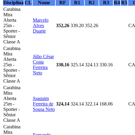
Disciplina
CL
Nome
RF
R1
R2
R3
R4
R5
Carabina
Mira
Aberta
Marcelo
25m -
Alves
352,26
339.20
352.26
CA
Sporter -
Duarte
Sênior
Classe A
Carabina
Mira
Júlio César
Aberta
Costa
25m -
330,16
325.14
324.13
330.16
CA
Ferreira
Sporter -
Neto
Sênior
Classe A
Carabina
Mira
Aberta
Joaquim
25m -
Ferreira de
324,14
324.14
322.14
168.06
CA
Sporter -
Sousa Neto
Sênior
Classe A
Carabina
Mira
Fernando