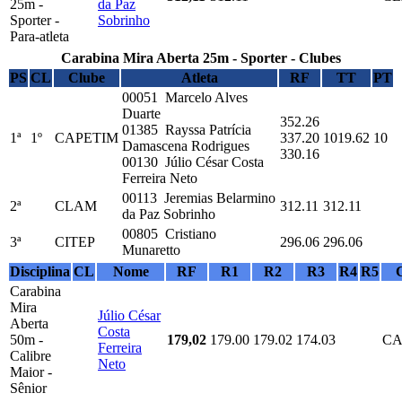
25m -
da Paz
Sporter -
Sobrinho
Para-atleta
Carabina Mira Aberta 25m - Sporter - Clubes
PS
CL
Clube
Atleta
RF
TT
PT
00051 Marcelo Alves
Duarte
352.26
01385 Rayssa Patrícia
1ª
1º
CAPETIM
337.20
1019.62
10
Damascena Rodrigues
330.16
00130 Júlio César Costa
Ferreira Neto
00113 Jeremias Belarmino
2ª
CLAM
312.11
312.11
da Paz Sobrinho
00805 Cristiano
3ª
CITEP
296.06
296.06
Munaretto
Disciplina
CL
Nome
RF
R1
R2
R3
R4
R5
Carabina
Mira
Júlio César
Aberta
Costa
50m -
179,02
179.00
179.02
174.03
CA
Ferreira
Calibre
Neto
Maior -
Sênior