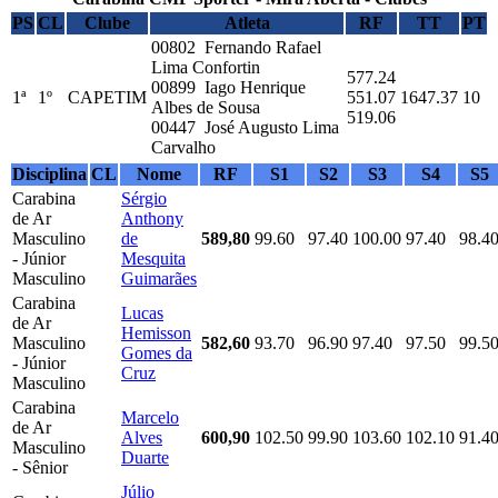
PS
CL
Clube
Atleta
RF
TT
PT
00802 Fernando Rafael
Lima Confortin
577.24
00899 Iago Henrique
1ª
1º
CAPETIM
551.07
1647.37
10
Albes de Sousa
519.06
00447 José Augusto Lima
Carvalho
Disciplina
CL
Nome
RF
S1
S2
S3
S4
S5
Carabina
Sérgio
de Ar
Anthony
Masculino
de
589,80
99.60
97.40
100.00
97.40
98.4
- Júnior
Mesquita
Masculino
Guimarães
Carabina
Lucas
de Ar
Hemisson
Masculino
582,60
93.70
96.90
97.40
97.50
99.5
Gomes da
- Júnior
Cruz
Masculino
Carabina
Marcelo
de Ar
Alves
600,90
102.50
99.90
103.60
102.10
91.4
Masculino
Duarte
- Sênior
Júlio