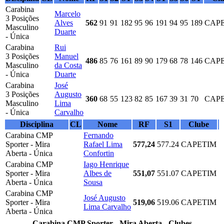
Carabina
Marcelo
3 Posições
Alves
562
91
91
182
95
96
191
94
95
189
CAP
Masculino
Duarte
- Única
Carabina
Rui
3 Posições
Manuel
486
85
76
161
89
90
179
68
78
146
CAP
Masculino
da Costa
- Única
Duarte
Carabina
José
3 Posições
Augusto
360
68
55
123
82
85
167
39
31
70
CAP
Masculino
Lima
- Única
Carvalho
Disciplina
CL
Nome
RF
S1
Clube
Carabina CMP
Fernando
Sporter - Mira
Rafael Lima
577,24
577.24
CAPETIM
Aberta - Única
Confortin
Carabina CMP
Iago Henrique
Sporter - Mira
Albes de
551,07
551.07
CAPETIM
Aberta - Única
Sousa
Carabina CMP
José Augusto
Sporter - Mira
519,06
519.06
CAPETIM
Lima Carvalho
Aberta - Única
Carabina CMP Sporter - Mira Aberta - Clubes