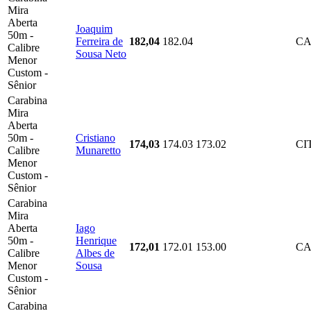
Mira
Aberta
Joaquim
50m -
Ferreira de
182,04
182.04
CA
Calibre
Sousa Neto
Menor
Custom -
Sênior
Carabina
Mira
Aberta
50m -
Cristiano
174,03
174.03
173.02
CI
Calibre
Munaretto
Menor
Custom -
Sênior
Carabina
Mira
Aberta
Iago
50m -
Henrique
172,01
172.01
153.00
CA
Calibre
Albes de
Menor
Sousa
Custom -
Sênior
Carabina