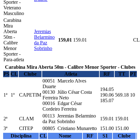
Sporter -
Veterano
Masculino
Carabina
Mira
Aberta
Jeremias
50m -
Belarmino
159,01
159.01
C
Calibre
da Paz
Menor
Sobrinho
Sporter -
Para-atleta
Carabina Mira Aberta 50m - Calibre Menor Sporter - Clubes
PS
CL
Clube
Atleta
RF
TT
PT
00051 Marcelo Alves
Duarte
194.05
00130 Júlio César Costa
1ª
1º
CAPETIM
190.06
569.18
10
Ferreira Neto
185.07
00016 Edgar César
Cordeiro Ferreira
00113 Jeremias Belarmino
2ª
CLAM
159.01
159.01
da Paz Sobrinho
3ª
CITEP
00805 Cristiano Munaretto
151.00
151.00
Disciplina
CL
Nome
RF
S1
Clube