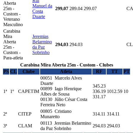
Rui
Aberta
Manuel da
25m -
299,07
289.04
299.07
CA
Costa
Custom -
Duarte
Veterano
Masculino
Carabina
Mira
Jeremias
Aberta
Belarmino
294,03
294.03
C
25m -
da Paz
Custom -
Sobrinho
Para-atleta
Carabina Mira Aberta 25m - Custom - Clubes
PS
CL
Clube
Atleta
RF
TT
PT
00051 Marcelo Alves
Duarte
345.23
00899 Iago Henrique
1ª
1º
CAPETIM
336.19
1012.59
10
Albes de Sousa
331.17
00130 Júlio César Costa
Ferreira Neto
00805 Cristiano
2ª
CITEP
314.11
314.11
Munaretto
00113 Jeremias Belarmino
3ª
CLAM
294.03
294.03
da Paz Sobrinho