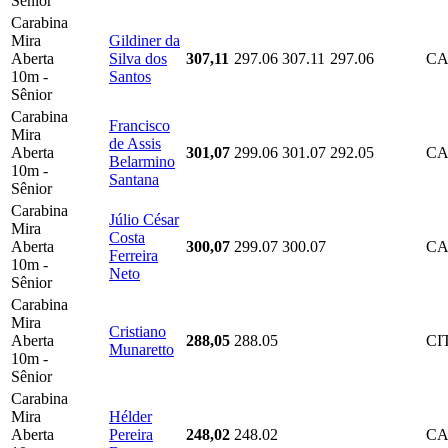
Sênior
Carabina
Mira
Gildiner da
Aberta
Silva dos
307,11
297.06
307.11
297.06
CA
10m -
Santos
Sênior
Carabina
Francisco
Mira
de Assis
Aberta
301,07
299.06
301.07
292.05
CA
Belarmino
10m -
Santana
Sênior
Carabina
Júlio César
Mira
Costa
Aberta
300,07
299.07
300.07
CA
Ferreira
10m -
Neto
Sênior
Carabina
Mira
Cristiano
Aberta
288,05
288.05
CI
Munaretto
10m -
Sênior
Carabina
Mira
Hélder
Aberta
Pereira
248,02
248.02
CA