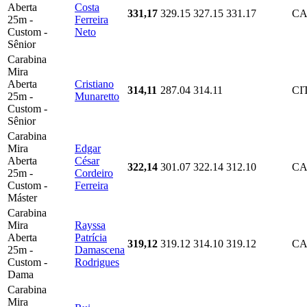
Aberta
Costa
331,17
329.15
327.15
331.17
CA
25m -
Ferreira
Custom -
Neto
Sênior
Carabina
Mira
Aberta
Cristiano
314,11
287.04
314.11
CI
25m -
Munaretto
Custom -
Sênior
Carabina
Mira
Edgar
Aberta
César
322,14
301.07
322.14
312.10
CA
25m -
Cordeiro
Custom -
Ferreira
Máster
Carabina
Mira
Rayssa
Aberta
Patrícia
319,12
319.12
314.10
319.12
CA
25m -
Damascena
Custom -
Rodrigues
Dama
Carabina
Mira