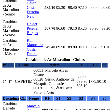
Carabina
César
de Ar
Costa
585,10
95.30
98.40
97.10
99.60
96.6
Masculino
Ferreira
- Sênior
Neto
Carabina
Hélder
de Ar
Pereira
507,70
86.60
79.10
85.20
80.90
88.2
Masculino
Borges
- Sênior
Carabina
Rui
de Ar
Manuel da
549,40
89.50
89.80
94.10
93.70
91.7
Masculino
Costa
- Máster
Duarte
Carabina de Ar Masculino - Clubes
PS
CL
Clube
Atleta
RF
TT
PT
00051 Marcelo Alves
Duarte
600.90
00528 Sérgio Anthony de
1ª
1º
CAPETIM
589.80
1775.80
10
Mesquita Guimarães
585.10
00130 Júlio César Costa
Ferreira Neto
Disciplina
CL
Nome
RF
S1
S2
S3
S4
S5
Carabina
Marcelo
Deitado