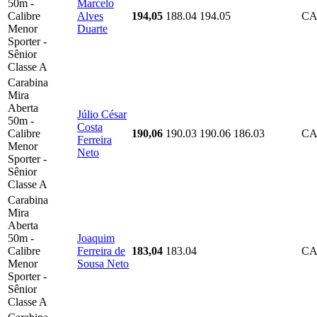
50m -
Marcelo
Calibre
Alves
194,05
188.04
194.05
CA
Menor
Duarte
Sporter -
Sênior
Classe A
Carabina
Mira
Aberta
Júlio César
50m -
Costa
Calibre
190,06
190.03
190.06
186.03
CA
Ferreira
Menor
Neto
Sporter -
Sênior
Classe A
Carabina
Mira
Aberta
50m -
Joaquim
Calibre
Ferreira de
183,04
183.04
CA
Menor
Sousa Neto
Sporter -
Sênior
Classe A