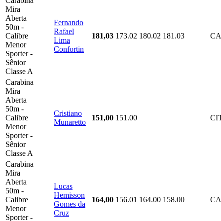
Carabina
Mira
Aberta
Fernando
50m -
Rafael
Calibre
181,03
173.02
180.02
181.03
CA
Lima
Menor
Confortin
Sporter -
Sênior
Classe A
Carabina
Mira
Aberta
50m -
Cristiano
Calibre
151,00
151.00
CI
Munaretto
Menor
Sporter -
Sênior
Classe A
Carabina
Mira
Aberta
Lucas
50m -
Hemisson
Calibre
164,00
156.01
164.00
158.00
CA
Gomes da
Menor
Cruz
Sporter -