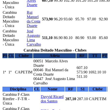
Alves
607,10
99.50
102.30
101.20
101.20
100.30
Masculino
Duarte
- Única
Carabina
Rui
Deitado
Manuel
573,90
96.20
93.60
95.70
97.00
92.90
Masculino
da Costa
- Única
Duarte
Carabina
José
Deitado
Augusto
511,10
86.90
80.10
80.90
93.00
85.60
Masculino
Lima
- Única
Carvalho
Carabina Deitado Masculino - Clubes
PS
CL
Clube
Atleta
RF
TT
PT
00051 Marcelo Alves
Duarte
607.10
00046 Rui Manuel da
1ª
1º
CAPETIM
573.90
1692.10
10
Costa Duarte
511.10
00447 José Augusto Lima
Carvalho
Disciplina
CL
Nome
RF
S1
Clube
Carabina F-Class
Dayvid Ricard
Rimfire - F-T/R -
287,10
287.10
CAPETIM
dos Santos
Única
Carabina F-Class