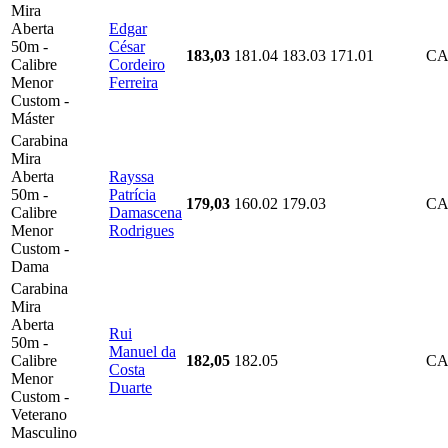
Mira
Aberta
Edgar
50m -
César
183,03
181.04
183.03
171.01
CA
Calibre
Cordeiro
Menor
Ferreira
Custom -
Máster
Carabina
Mira
Aberta
Rayssa
50m -
Patrícia
179,03
160.02
179.03
CA
Calibre
Damascena
Menor
Rodrigues
Custom -
Dama
Carabina
Mira
Aberta
Rui
50m -
Manuel da
Calibre
182,05
182.05
CA
Costa
Menor
Duarte
Custom -
Veterano
Masculino