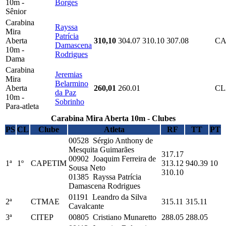
10m -
Borges
Sênior
Carabina
Rayssa
Mira
Patrícia
Aberta
310,10
304.07
310.10
307.08
CA
Damascena
10m -
Rodrigues
Dama
Carabina
Jeremias
Mira
Belarmino
Aberta
260,01
260.01
C
da Paz
10m -
Sobrinho
Para-atleta
Carabina Mira Aberta 10m - Clubes
PS
CL
Clube
Atleta
RF
TT
PT
00528 Sérgio Anthony de
Mesquita Guimarães
317.17
00902 Joaquim Ferreira de
1ª
1º
CAPETIM
313.12
940.39
10
Sousa Neto
310.10
01385 Rayssa Patrícia
Damascena Rodrigues
01191 Leandro da Silva
2ª
CTMAE
315.11
315.11
Cavalcante
3ª
CITEP
00805 Cristiano Munaretto
288.05
288.05