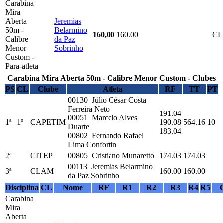
Carabina
Mira
Aberta
Jeremias
50m -
Belarmino
160,00
160.00
C
Calibre
da Paz
Menor
Sobrinho
Custom -
Para-atleta
Carabina Mira Aberta 50m - Calibre Menor Custom - Clubes
PS
CL
Clube
Atleta
RF
TT
PT
00130 Júlio César Costa
Ferreira Neto
191.04
00051 Marcelo Alves
1ª
1º
CAPETIM
190.08
564.16
10
Duarte
183.04
00802 Fernando Rafael
Lima Confortin
2ª
CITEP
00805 Cristiano Munaretto
174.03
174.03
00113 Jeremias Belarmino
3ª
CLAM
160.00
160.00
da Paz Sobrinho
Disciplina
CL
Nome
RF
R1
R2
R3
R4
R5
Carabina
Mira
Aberta