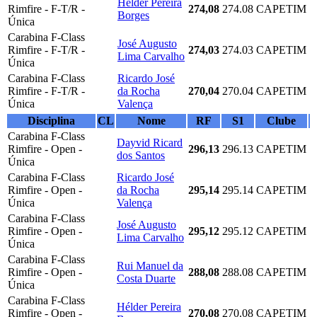
Hélder Pereira
Rimfire - F-T/R -
274,08
274.08
CAPETIM
Borges
Única
Carabina F-Class
José Augusto
Rimfire - F-T/R -
274,03
274.03
CAPETIM
Lima Carvalho
Única
Carabina F-Class
Ricardo José
Rimfire - F-T/R -
da Rocha
270,04
270.04
CAPETIM
Única
Valença
Disciplina
CL
Nome
RF
S1
Clube
Carabina F-Class
Dayvid Ricard
Rimfire - Open -
296,13
296.13
CAPETIM
dos Santos
Única
Carabina F-Class
Ricardo José
Rimfire - Open -
da Rocha
295,14
295.14
CAPETIM
Única
Valença
Carabina F-Class
José Augusto
Rimfire - Open -
295,12
295.12
CAPETIM
Lima Carvalho
Única
Carabina F-Class
Rui Manuel da
Rimfire - Open -
288,08
288.08
CAPETIM
Costa Duarte
Única
Carabina F-Class
Hélder Pereira
Rimfire - Open -
270,08
270.08
CAPETIM