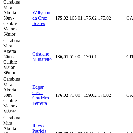
Carabina
Mira
Aberta
Willyston
50m -
da Cruz
175,02
165.01
175.02
175.02
CA
Calibre
Soares
Maior -
Sênior
Carabina
Mira
Aberta
Cristiano
50m -
136,01
51.00
136.01
CI
Munaretto
Calibre
Maior -
Sênior
Carabina
Mira
Edgar
Aberta
César
50m -
176,02
71.00
159.02
176.02
CA
Cordeiro
Calibre
Ferreira
Maior -
Máster
Carabina
Mira
Rayssa
Aberta
Patrícia