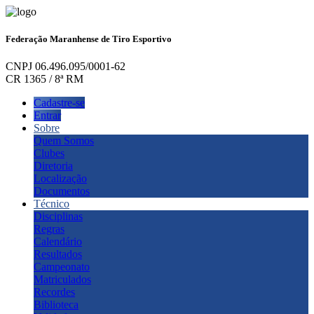
Federação Maranhense de Tiro Esportivo
CNPJ 06.496.095/0001-62
CR 1365 / 8ª RM
Cadastre-se
Entrar
Sobre
Quem Somos
Clubes
Diretoria
Localização
Documentos
Técnico
Disciplinas
Regras
Calendário
Resultados
Campeonato
Matriculados
Recordes
Biblioteca