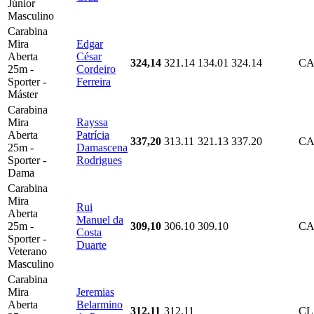
Júnior
Masculino
Carabina
Mira
Edgar
Aberta
César
324,14
321.14
134.01
324.14
CA
25m -
Cordeiro
Sporter -
Ferreira
Máster
Carabina
Mira
Rayssa
Aberta
Patrícia
337,20
313.11
321.13
337.20
CA
25m -
Damascena
Sporter -
Rodrigues
Dama
Carabina
Mira
Rui
Aberta
Manuel da
25m -
309,10
306.10
309.10
CA
Costa
Sporter -
Duarte
Veterano
Masculino
Carabina
Mira
Jeremias
Aberta
Belarmino
312,11
312.11
C