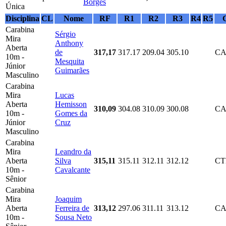
Borges
Única
Disciplina
CL
Nome
RF
R1
R2
R3
R4
R5
Carabina
Sérgio
Mira
Anthony
Aberta
de
317,17
317.17
209.04
305.10
CA
10m -
Mesquita
Júnior
Guimarães
Masculino
Carabina
Mira
Lucas
Aberta
Hemisson
310,09
304.08
310.09
300.08
CA
10m -
Gomes da
Júnior
Cruz
Masculino
Carabina
Mira
Leandro da
Aberta
Silva
315,11
315.11
312.11
312.12
C
10m -
Cavalcante
Sênior
Carabina
Mira
Joaquim
Aberta
Ferreira de
313,12
297.06
311.11
313.12
CA
10m -
Sousa Neto