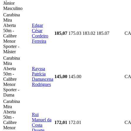
Júnior
Masculino
Carabina
Mira
Aberta
Edgar
50m -
César
185,07
175.03
183.02
185.07
CA
Calibre
Cordeiro
Menor
Ferreira
Sporter -
Máster
Carabina
Mira
Aberta
Rayssa
50m -
Patrícia
145,00
145.00
CA
Calibre
Damascena
Menor
Rodrigues
Sporter -
Dama
Carabina
Mira
Aberta
Rui
50m -
Manuel da
Calibre
172,01
172.01
CA
Costa
Menor
Duarte