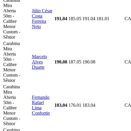
Carabina
Mira
Aberta
Júlio César
50m -
Costa
191,04
185.05
191.04
181.01
CA
Calibre
Ferreira
Menor
Neto
Custom -
Sênior
Carabina
Mira
Aberta
Marcelo
50m -
Alves
190,08
187.05
190.08
CA
Calibre
Duarte
Menor
Custom -
Sênior
Carabina
Mira
Aberta
Fernando
50m -
Rafael
183,04
176.01
183.04
CA
Calibre
Lima
Menor
Confortin
Custom -
Sênior
Carabina