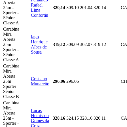
Aberta
Rafael
25m -
320,14
309.10
201.04
320.14
CA
Lima
Sporter -
Confortin
Sênior
Classe A
Carabina
Mira
Iago
Aberta
Henrique
25m -
319,12
309.09
302.07
319.12
CA
Albes de
Sporter -
Sousa
Sênior
Classe A
Carabina
Mira
Aberta
Cristiano
25m -
296,06
296.06
CI
Munaretto
Sporter -
Sênior
Classe B
Carabina
Mira
Lucas
Aberta
Hemisson
25m -
328,16
324.15
328.16
320.11
CA
Gomes da
Sporter -
Cruz