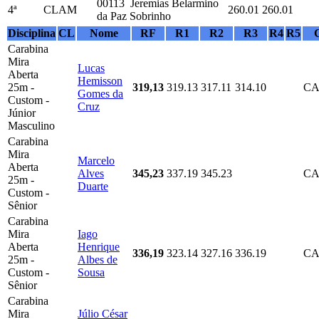
00113 Jeremias Belarmino
4ª
CLAM
260.01
260.01
da Paz Sobrinho
Disciplina
CL
Nome
RF
R1
R2
R3
R4
R5
Carabina
Mira
Lucas
Aberta
Hemisson
25m -
319,13
319.13
317.11
314.10
CA
Gomes da
Custom -
Cruz
Júnior
Masculino
Carabina
Mira
Marcelo
Aberta
Alves
345,23
337.19
345.23
CA
25m -
Duarte
Custom -
Sênior
Carabina
Mira
Iago
Aberta
Henrique
336,19
323.14
327.16
336.19
CA
25m -
Albes de
Custom -
Sousa
Sênior
Carabina
Mira
Júlio César