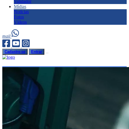
Validador
Mídias
Notícias
Fotos
Vídeos
mail
Cadastre-se
Entrar