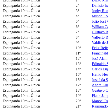
Espingarda 10m - Única
1º
Diego Mam
Espingarda 10m - Única
2º
Danísio I
Espingarda 10m - Única
3º
Jonhy Re
Espingarda 10m - Única
4º
Milson Lo
Espingarda 10m - Única
5º
João José
Espingarda 10m - Única
6º
William C
Espingarda 10m - Única
7º
Gustavo Ba
Espingarda 10m - Única
8º
Valberto R
Espingarda 10m - Única
9º
Valdir de 
Espingarda 10m - Única
10º
Felix Beli
Espingarda 10m - Única
11º
Francinald
Espingarda 10m - Única
12º
José Alan 
Espingarda 10m - Única
13º
Edinaldo S
Espingarda 10m - Única
14º
Carlos Eug
Espingarda 10m - Única
15º
Henio Hen
Espingarda 10m - Única
16º
Josiel da 
Espingarda 10m - Única
17º
Andre Lui
Espingarda 10m - Única
18º
Gustavo C
Espingarda 10m - Única
19º
Flank Jamy
Espingarda 10m - Única
20º
Manoel Ro
Espingarda 10m - Única
21º
Raimundo 