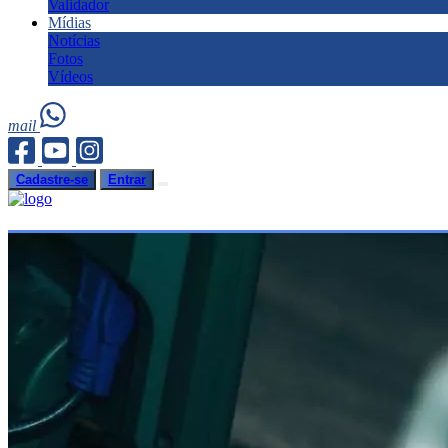
Validador
Mídias
Notícias
Fotos
Vídeos
mail
Cadastre-se
Entrar