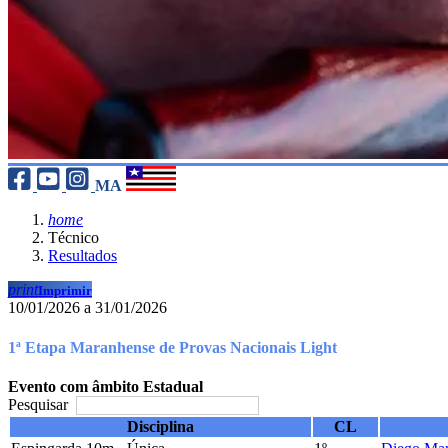
MA
home
Técnico
Resultados
print
Imprimir
10/01/2026 a 31/01/2026
1ª Etapa Maranhense de Provas Nacionais Light
Evento com âmbito Estadual
Pesquisar
Disciplina
CL