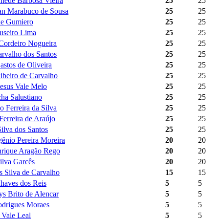
ede Barbosa Vieira
25
25
ran Marabuco de Sousa
25
25
ne Gumiero
25
25
useiro Lima
25
25
 Cordeiro Nogueira
25
25
arvalho dos Santos
25
25
stos de Oliveira
25
25
ibeiro de Carvalho
25
25
Jesus Vale Melo
25
25
cha Salustiano
25
25
o Ferreira da Silva
25
25
Ferreira de Araújo
25
25
ilva dos Santos
25
25
ênio Pereira Moreira
20
20
rique Aragão Rego
20
20
Silva Garcês
20
20
s Silva de Carvalho
15
15
haves dos Reis
5
5
s Brito de Alencar
5
5
drigues Moraes
5
5
Vale Leal
5
5