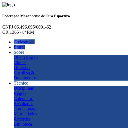
Federação Maranhense de Tiro Esportivo
CNPJ 06.496.095/0001-62
CR 1365 / 8ª RM
Cadastre-se
Entrar
Sobre
Quem Somos
Clubes
Diretoria
Localização
Documentos
Técnico
Disciplinas
Regras
Calendário
Resultados
Campeonato
Matriculados
Recordes
Biblioteca