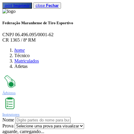
print
Imprimir
close
Fechar
Federação Maranhense de Tiro Esportivo
CNPJ 06.496.095/0001-62
CR 1365 / 8ª RM
home
Técnico
Matriculados
Atletas
Árbitros
Instrutores
Nome
Prova
aguarde, carregando...