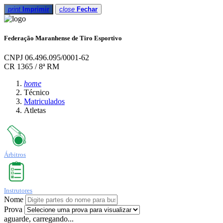
print
Imprimir
close
Fechar
Federação Maranhense de Tiro Esportivo
CNPJ 06.496.095/0001-62
CR 1365 / 8ª RM
home
Técnico
Matriculados
Atletas
Árbitros
Instrutores
Nome
Prova
aguarde, carregando...