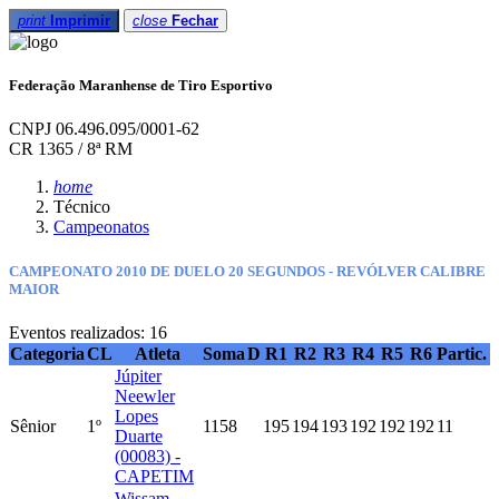
print
Imprimir
close
Fechar
Federação Maranhense de Tiro Esportivo
CNPJ 06.496.095/0001-62
CR 1365 / 8ª RM
home
Técnico
Campeonatos
CAMPEONATO 2010 DE DUELO 20 SEGUNDOS - REVÓLVER CALIBRE
MAIOR
Eventos realizados: 16
Categoria
CL
Atleta
Soma
D
R1
R2
R3
R4
R5
R6
Partic.
Júpiter
Neewler
Lopes
Sênior
1º
1158
195
194
193
192
192
192
11
Duarte
(00083) -
CAPETIM
Wissam