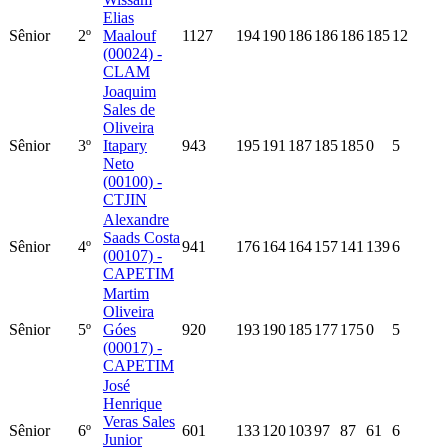
Elias
Sênior
2º
Maalouf
1127
194
190
186
186
186
185
12
(00024) -
CLAM
Joaquim
Sales de
Oliveira
Sênior
3º
Itapary
943
195
191
187
185
185
0
5
Neto
(00100) -
CTJIN
Alexandre
Saads Costa
Sênior
4º
941
176
164
164
157
141
139
6
(00107) -
CAPETIM
Martim
Oliveira
Sênior
5º
Góes
920
193
190
185
177
175
0
5
(00017) -
CAPETIM
José
Henrique
Veras Sales
Sênior
6º
601
133
120
103
97
87
61
6
Junior