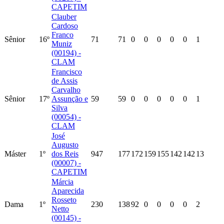
CAPETIM
Clauber
Cardoso
Franco
Sênior
16º
71
71
0
0
0
0
0
1
Muniz
(00194) -
CLAM
Francisco
de Assis
Carvalho
Sênior
17º
Assunção e
59
59
0
0
0
0
0
1
Silva
(00054) -
CLAM
José
Augusto
Máster
1º
dos Reis
947
177
172
159
155
142
142
13
(00007) -
CAPETIM
Márcia
Aparecida
Rosseto
Dama
1º
230
138
92
0
0
0
0
2
Netto
(00145) -