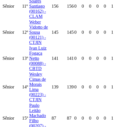
Soares
Sênior
11º
Santiago
156
156
0
0
0
0
0
1
(00162) -
CLAM
Weber
Vidotto de
Sênior
12º
Sousa
145
145
0
0
0
0
0
1
(00121) -
CTJIN
Ivan Luiz
Fogaça
Sênior
13º
Netto
141
141
0
0
0
0
0
1
(00088) -
CBTD
Wesley
Cimas de
Morais
Sênior
14º
139
139
0
0
0
0
0
1
Lima
(00223) -
CTJIN
Paulo
Leitão
Machado
Sênior
15º
87
87
0
0
0
0
0
1
Filho
(00207) -