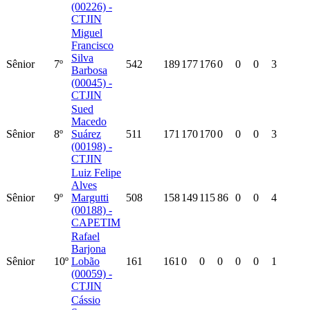
(00226) -
CTJIN
Miguel
Francisco
Silva
Sênior
7º
542
189
177
176
0
0
0
3
Barbosa
(00045) -
CTJIN
Sued
Macedo
Sênior
8º
Suárez
511
171
170
170
0
0
0
3
(00198) -
CTJIN
Luiz Felipe
Alves
Sênior
9º
Margutti
508
158
149
115
86
0
0
4
(00188) -
CAPETIM
Rafael
Barjona
Sênior
10º
Lobão
161
161
0
0
0
0
0
1
(00059) -
CTJIN
Cássio