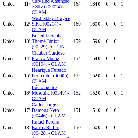
Carvalho Assunção
Única
11º
164
164
0
0
0
1
e Silva (00054) -
CLAM
Washisklay Braga e
Única
12º
Silva (00214) -
160
160
0
0
0
1
CLAM
Benedito Sabbak
Única
13º
Thomé Júnior
159
159
0
0
0
1
(00229) - CTJIN
Clauber Cardoso
Única
14º
Franco Muniz
154
154
0
0
0
1
(00194) - CLAM
Henrique Furtado
Única
15º
Perlmutter (00005) -
152
152
0
0
0
1
CLAM
Lúcio Santos
Única
16º
Mesquita (00349) -
152
152
0
0
0
1
CLAM
Carlos Jorge
Única
17º
Damous Neto
151
151
0
0
0
1
(00446) - CLAM
Rafael Pereira
Única
18º
Barros Belfort
150
150
0
0
0
1
(00428) - CLAM