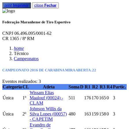
print
Imprimir
close
Fechar
Federação Maranhense de Tiro Esportivo
CNPJ 06.496.095/0001-62
CR 1365 / 8ª RM
home
Técnico
Campeonatos
CAMPEONATO 2016 DE CARABINA MIRA ABERTA .22
Eventos realizados: 3
Categoria
CL
Atleta
Soma
D
R1
R2
R3
R4
Partic.
Wissam Elias
Única
1º
Maalouf (00024) -
511
176
170
165
0
3
CLAM
Johnson Willis da
Única
2º
Silva Lopes (00057)
480
163
159
158
0
3
- CAPETIM
Evandro de