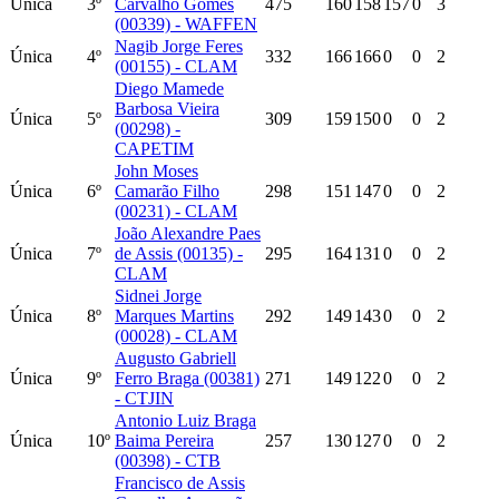
Única
3º
Carvalho Gomes
475
160
158
157
0
3
(00339) - WAFFEN
Nagib Jorge Feres
Única
4º
332
166
166
0
0
2
(00155) - CLAM
Diego Mamede
Barbosa Vieira
Única
5º
309
159
150
0
0
2
(00298) -
CAPETIM
John Moses
Única
6º
Camarão Filho
298
151
147
0
0
2
(00231) - CLAM
João Alexandre Paes
Única
7º
de Assis (00135) -
295
164
131
0
0
2
CLAM
Sidnei Jorge
Única
8º
Marques Martins
292
149
143
0
0
2
(00028) - CLAM
Augusto Gabriell
Única
9º
Ferro Braga (00381)
271
149
122
0
0
2
- CTJIN
Antonio Luiz Braga
Única
10º
Baima Pereira
257
130
127
0
0
2
(00398) - CTB
Francisco de Assis