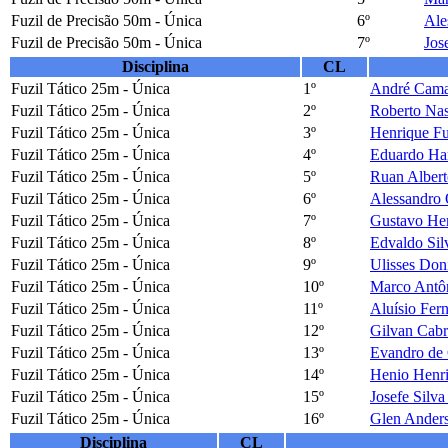
Fuzil de Precisão 50m - Única
6º
Ale
Fuzil de Precisão 50m - Única
7º
Jos
Disciplina
CL
Fuzil Tático 25m - Única
1º
André Cama
Fuzil Tático 25m - Única
2º
Roberto Nas
Fuzil Tático 25m - Única
3º
Henrique Fu
Fuzil Tático 25m - Única
4º
Eduardo H
Fuzil Tático 25m - Única
5º
Ruan Albert
Fuzil Tático 25m - Única
6º
Alessandro 
Fuzil Tático 25m - Única
7º
Gustavo Hen
Fuzil Tático 25m - Única
8º
Edvaldo Sil
Fuzil Tático 25m - Única
9º
Ulisses Doni
Fuzil Tático 25m - Única
10º
Marco Antô
Fuzil Tático 25m - Única
11º
Aluísio Fer
Fuzil Tático 25m - Única
12º
Gilvan Cabr
Fuzil Tático 25m - Única
13º
Evandro de
Fuzil Tático 25m - Única
14º
Henio Henr
Fuzil Tático 25m - Única
15º
Josefe Silva
Fuzil Tático 25m - Única
16º
Glen Anders
Disciplina
CL