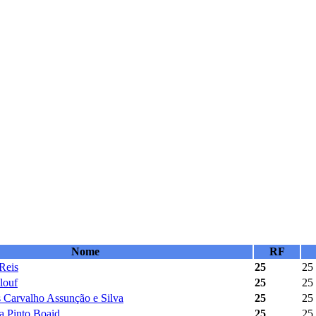
Nome
RF
Reis
25
25
louf
25
25
s Carvalho Assunção e Silva
25
25
a Pinto Boaid
25
25