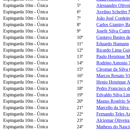
Espingarda 10m - Única
5º
Alessandro Olivei
Espingarda 10m - Única
6º
Avelino Scheifer 
Espingarda 10m - Única
7º
João José Cordeir
Espingarda 10m - Única
8º
Carlos Gianiny Ba
Espingarda 10m - Única
9º
Josefe Silva Cutr
Espingarda 10m - Única
10º
Gustavo Bastos de
Espingarda 10m - Única
11º
Eduardo Hamann
Espingarda 10m - Única
12º
Ricardo Lima Gui
Espingarda 10m - Única
13º
Paulo Henrique M
Espingarda 10m - Única
14º
Rodrigo Antonio T
Espingarda 10m - Única
15º
Cleomar da Silva 
Espingarda 10m - Única
16º
Marcos Renato Vi
Espingarda 10m - Única
17º
Henio Henrique 
Espingarda 10m - Única
18º
Pedro Francisco d
Espingarda 10m - Única
19º
Edvaldo Silva Li
Espingarda 10m - Única
20º
Magno Rogério So
Espingarda 10m - Única
21º
Marcello da Silva 
Espingarda 10m - Única
22º
Fernando Teles A
Espingarda 10m - Única
23º
Alciomar Oliveira
Espingarda 10m - Única
24º
Matheus do Nasci