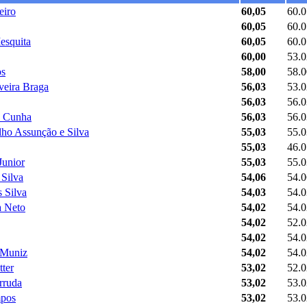
eiro
60,05
60.0
60,05
60.0
esquita
60,05
60.0
60,00
53.0
os
58,00
58.0
veira Braga
56,03
53.0
56,03
56.0
a Cunha
56,03
56.0
lho Assunção e Silva
55,03
55.0
55,03
46.0
Junior
55,03
55.0
Silva
54,06
54.0
 Silva
54,03
54.0
a Neto
54,02
54.0
54,02
52.0
54,02
54.0
 Muniz
54,02
54.0
ter
53,02
52.0
rruda
53,02
53.0
mpos
53,02
53.0