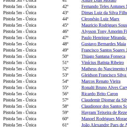
Pistola 5m - Única
41º
André Dias Morato
Pistola 5m - Única
42º
Fernando Teles Antunes 
Pistola 5m - Única
43º
Dimas Luiz da Silva Filh
Pistola 5m - Única
44º
Cleonésio Luiz Marx
Pistola 5m - Única
45º
Mauricio Rodrigues Sous
Pistola 5m - Única
46º
Alysson Tony Amorim F
Pistola 5m - Única
47º
Paulo Henrique Miranda 
Pistola 5m - Única
48º
Gustavo Bernardes Maia
Pistola 5m - Única
49º
Francisco Santos Soares 
Pistola 5m - Única
50º
Thiago Santana Fonseca
Pistola 5m - Única
51º
Vinícius Batista Ribeiro
Pistola 5m - Única
52º
Matheus do Nascimento G
Pistola 5m - Única
53º
Gleidson Francisco Silva
Pistola 5m - Única
54º
Marcos Renato Vieira
Pistola 5m - Única
55º
Ronalti Bruno Alves Car
Pistola 5m - Única
56º
Ricardo Brito Caron
Pistola 5m - Única
57º
Claudemir Diomar da Sil
Pistola 5m - Única
58º
Claudionor dos Santos S
Pistola 5m - Única
59º
Hayram Teixeira de Rez
Pistola 5m - Única
60º
Manoel Rodrigues Morae
Pistola 5m - Única
61º
João Alexandre Paes de A