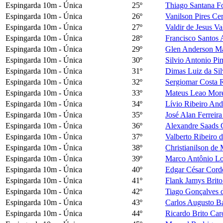
Espingarda 10m - Única
25º
Thiago Santana F
Espingarda 10m - Única
26º
Vanilson Pires Ce
Espingarda 10m - Única
27º
Valdir de Jesus V
Espingarda 10m - Única
28º
Francisco Santos 
Espingarda 10m - Única
29º
Glen Anderson Ma
Espingarda 10m - Única
30º
Silvio Antonio Pi
Espingarda 10m - Única
31º
Dimas Luiz da Sil
Espingarda 10m - Única
32º
Sergiomar Costa 
Espingarda 10m - Única
33º
Mateus Leao More
Espingarda 10m - Única
34º
Lívio Ribeiro And
Espingarda 10m - Única
35º
José Alan Ferreira
Espingarda 10m - Única
36º
Alexandre Saads 
Espingarda 10m - Única
37º
Valberto Ribeiro 
Espingarda 10m - Única
38º
Christianilson de
Espingarda 10m - Única
39º
Marco Antônio L
Espingarda 10m - Única
40º
Edgar César Corde
Espingarda 10m - Única
41º
Flank Jamys Brito
Espingarda 10m - Única
42º
Tiago Gonçalves 
Espingarda 10m - Única
43º
Carlos Augusto Ba
Espingarda 10m - Única
44º
Ricardo Brito Car