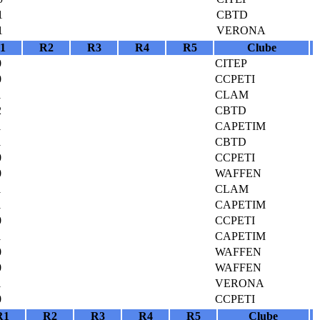
1
CBTD
1
VERONA
1
R2
R3
R4
R5
Clube
0
CITEP
0
CCPETI
1
CLAM
2
CBTD
1
CAPETIM
1
CBTD
0
CCPETI
0
WAFFEN
1
CLAM
1
CAPETIM
0
CCPETI
1
CAPETIM
0
WAFFEN
0
WAFFEN
1
VERONA
0
CCPETI
R1
R2
R3
R4
R5
Clube