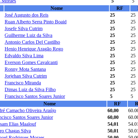
s Moraes
5
5
Nome
RF
José Augusto dos Reis
25
25
Ruan Alberto Serra Pinto Boaid
25
25
Josefe Silva Cutrim
25
25
Guilherme Luiz da Silva
25
25
Antonio Carlos Del Castilho
25
25
Henio Henrique Aragão Rego
25
25
Edvaldo Silva Lima
25
25
Everson Gomes Cavalcanti
25
25
Ronny Mota Santana
25
25
Jorjehan Silva Cutrim
25
25
Francisco Miranda
25
25
Dimas Luiz da Silva Filho
25
25
Francisco Santos Soares Junior
5
5
Nome
RF
R
ré Camacho Oliveira Araújo
60,00
60.0
ncisco Santos Soares Junior
60,00
60.0
sam Elias Maalouf
54,01
54.0
ro Chagas Silva
50,01
50.0
oel Rodrigues Moraes
50,00
50.0