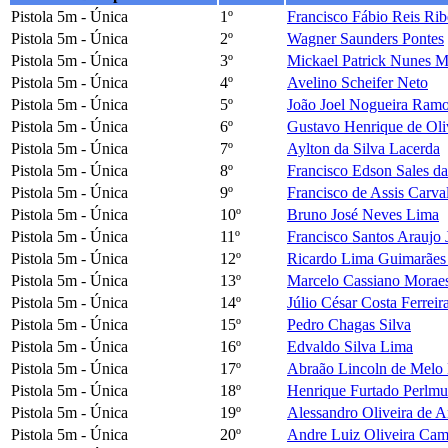
Pistola 5m - Única
1º
Francisco Fábio Reis Rib
Pistola 5m - Única
2º
Wagner Saunders Pontes
Pistola 5m - Única
3º
Mickael Patrick Nunes M
Pistola 5m - Única
4º
Avelino Scheifer Neto
Pistola 5m - Única
5º
João Joel Nogueira Ram
Pistola 5m - Única
6º
Gustavo Henrique de Oli
Pistola 5m - Única
7º
Aylton da Silva Lacerda
Pistola 5m - Única
8º
Francisco Edson Sales d
Pistola 5m - Única
9º
Francisco de Assis Carva
Pistola 5m - Única
10º
Bruno José Neves Lima
Pistola 5m - Única
11º
Francisco Santos Araujo 
Pistola 5m - Única
12º
Ricardo Lima Guimarães 
Pistola 5m - Única
13º
Marcelo Cassiano Moraes
Pistola 5m - Única
14º
Júlio César Costa Ferreir
Pistola 5m - Única
15º
Pedro Chagas Silva
Pistola 5m - Única
16º
Edvaldo Silva Lima
Pistola 5m - Única
17º
Abraão Lincoln de Melo
Pistola 5m - Única
18º
Henrique Furtado Perlmut
Pistola 5m - Única
19º
Alessandro Oliveira de A
Pistola 5m - Única
20º
Andre Luiz Oliveira Ca