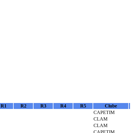
R1
R2
R3
R4
R5
Clube
CAPETIM
CLAM
CLAM
CAPETIM