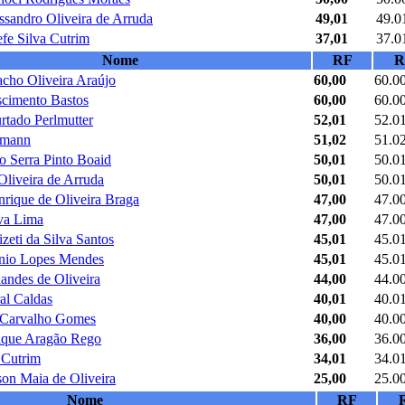
ssandro Oliveira de Arruda
49,01
49.0
efe Silva Cutrim
37,01
37.0
Nome
RF
R
cho Oliveira Araújo
60,00
60.0
cimento Bastos
60,00
60.0
rtado Perlmutter
52,01
52.0
amann
51,02
51.0
o Serra Pinto Boaid
50,01
50.0
Oliveira de Arruda
50,01
50.0
rique de Oliveira Braga
47,00
47.0
va Lima
47,00
47.0
zeti da Silva Santos
45,01
45.0
nio Lopes Mendes
45,01
45.0
nandes de Oliveira
44,00
44.0
al Caldas
40,01
40.0
 Carvalho Gomes
40,00
40.0
ique Aragão Rego
36,00
36.0
 Cutrim
34,01
34.0
on Maia de Oliveira
25,00
25.0
Nome
RF