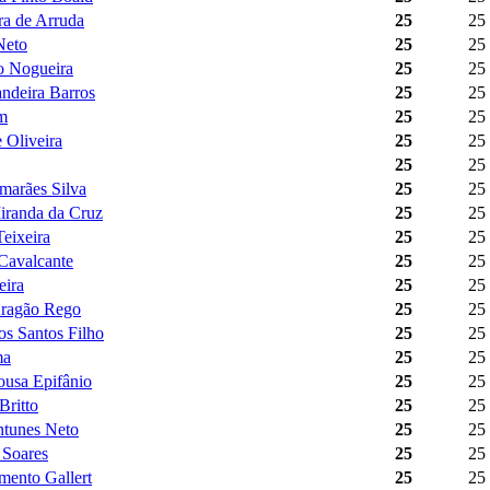
ra de Arruda
25
25
Neto
25
25
o Nogueira
25
25
ndeira Barros
25
25
im
25
25
 Oliveira
25
25
25
25
marães Silva
25
25
iranda da Cruz
25
25
eixeira
25
25
Cavalcante
25
25
eira
25
25
Aragão Rego
25
25
os Santos Filho
25
25
ma
25
25
usa Epifânio
25
25
Britto
25
25
ntunes Neto
25
25
 Soares
25
25
mento Gallert
25
25