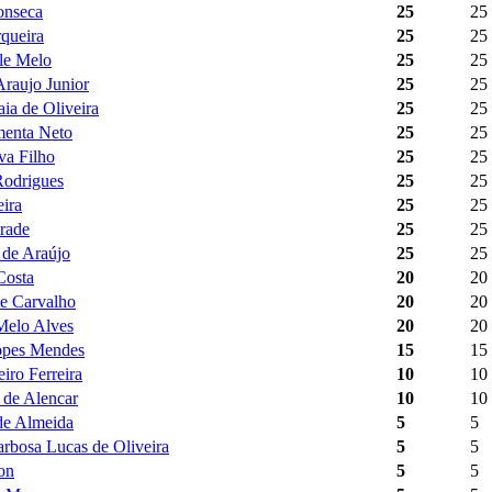
onseca
25
25
rqueira
25
25
ale Melo
25
25
Araujo Junior
25
25
ia de Oliveira
25
25
menta Neto
25
25
va Filho
25
25
Rodrigues
25
25
ira
25
25
rade
25
25
 de Araújo
25
25
Costa
20
20
de Carvalho
20
20
 Melo Alves
20
20
opes Mendes
15
15
iro Ferreira
10
10
 de Alencar
10
10
de Almeida
5
5
rbosa Lucas de Oliveira
5
5
on
5
5