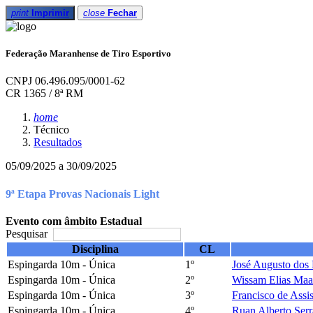
print
Imprimir
close
Fechar
Federação Maranhense de Tiro Esportivo
CNPJ 06.496.095/0001-62
CR 1365 / 8ª RM
home
Técnico
Resultados
05/09/2025 a 30/09/2025
9ª Etapa Provas Nacionais Light
Evento com âmbito Estadual
Pesquisar
Disciplina
CL
Espingarda 10m - Única
1º
José Augusto dos 
Espingarda 10m - Única
2º
Wissam Elias Maa
Espingarda 10m - Única
3º
Francisco de Assi
Espingarda 10m - Única
4º
Ruan Alberto Serr