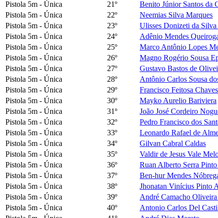
Pistola 5m - Única
21º
Benito Júnior Santos da 
Pistola 5m - Única
22º
Neemias Silva Marques
Pistola 5m - Única
23º
Ulisses Donizeti da Silva
Pistola 5m - Única
24º
Adênio Mendes Queirog
Pistola 5m - Única
25º
Marco Antônio Lopes M
Pistola 5m - Única
26º
Magno Rogério Sousa Ep
Pistola 5m - Única
27º
Gustavo Bastos de Olivei
Pistola 5m - Única
28º
Antônio Carlos Sousa do
Pistola 5m - Única
29º
Francisco Feitosa Chaves
Pistola 5m - Única
30º
Mayko Aurelio Bariviera
Pistola 5m - Única
31º
João José Cordeiro Nogu
Pistola 5m - Única
32º
Pedro Francisco dos Sant
Pistola 5m - Única
33º
Leonardo Rafael de Alme
Pistola 5m - Única
34º
Gilvan Cabral Caldas
Pistola 5m - Única
35º
Valdir de Jesus Vale Mel
Pistola 5m - Única
36º
Ruan Alberto Serra Pinto
Pistola 5m - Única
37º
Ben-hur Mendes Nóbrega
Pistola 5m - Única
38º
Jhonatan Vinícius Pinto 
Pistola 5m - Única
39º
André Camacho Oliveira
Pistola 5m - Única
40º
Antonio Carlos Del Casti