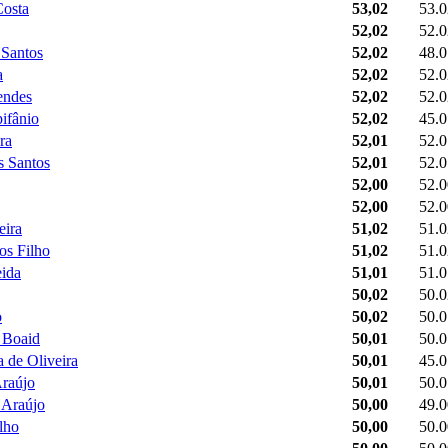
Costa
53,02
53.0
52,02
52.0
 Santos
52,02
48.0
a
52,02
52.0
endes
52,02
52.0
ifânio
52,02
45.0
ra
52,01
52.0
s Santos
52,01
52.0
52,00
52.0
52,00
52.0
eira
51,02
51.0
os Filho
51,02
51.0
ida
51,01
51.0
50,02
50.0
o
50,02
50.0
 Boaid
50,01
50.0
 de Oliveira
50,01
45.0
Araújo
50,01
50.0
 Araújo
50,00
49.0
lho
50,00
50.0