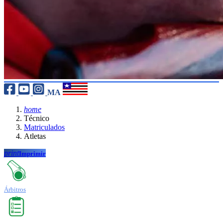
MA
home
Técnico
Matriculados
Atletas
print
Imprimir
Árbitros