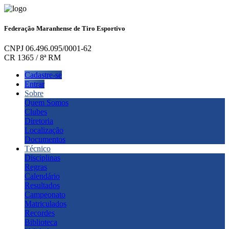
Federação Maranhense de Tiro Esportivo
CNPJ 06.496.095/0001-62
CR 1365 / 8ª RM
Cadastre-se
Entrar
Sobre
Quem Somos
Clubes
Diretoria
Localização
Documentos
Técnico
Disciplinas
Regras
Calendário
Resultados
Campeonato
Matriculados
Recordes
Biblioteca