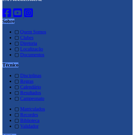
Sobre
▢
Quem Somos
▢
Clubes
▢
Diretoria
▢
Localização
▢
Documentos
Técnico
▢
Disciplinas
▢
Regras
▢
Calendário
▢
Resultados
▢
Campeonato
▢
Matriculados
▢
Recordes
▢
Biblioteca
▢
Validador