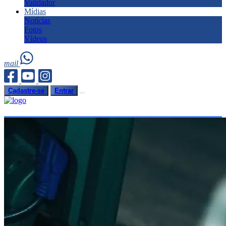
Validador
Mídias
Notícias
Fotos
Vídeos
mail
Cadastre-se
Entrar