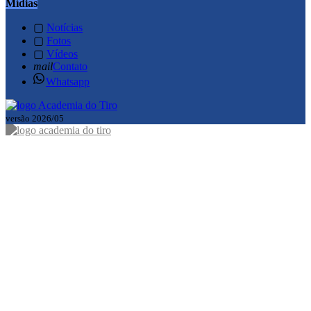
Mídias
▢
Notícias
▢
Fotos
▢
Vídeos
mail
Contato
Whatsapp
versão 2026/05