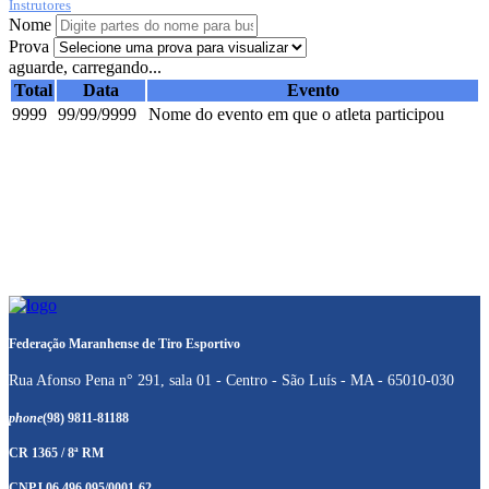
Instrutores
Nome
Prova
aguarde, carregando...
Total
Data
Evento
9999
99/99/9999
Nome do evento em que o atleta participou
Federação Maranhense de Tiro Esportivo
Rua Afonso Pena n° 291, sala 01 - Centro - São Luís - MA - 65010-030
phone
(98) 9811-81188
CR 1365 / 8ª RM
CNPJ 06.496.095/0001-62