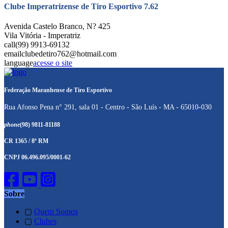
Clube Imperatrizense de Tiro Esportivo 7.62
Avenida Castelo Branco, N? 425
Vila Vitória - Imperatriz
call
(99) 9913-69132
email
clubedetiro762@hotmail.com
language
acesse o site
Federação Maranhense de Tiro Esportivo
Rua Afonso Pena n° 291, sala 01 - Centro - São Luís - MA - 65010-030
phone
(98) 9811-81188
CR 1365 / 8ª RM
CNPJ 06.496.095/0001-62
Sobre
▢
Quem Somos
▢
Clubes