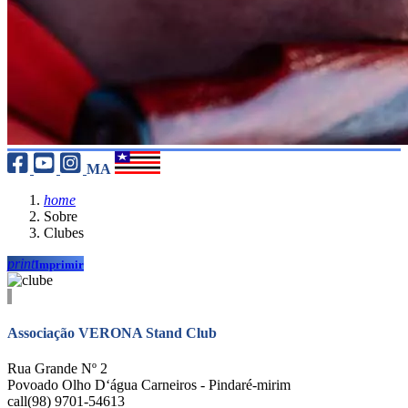
MA
home
Sobre
Clubes
print
Imprimir
Associação VERONA Stand Club
Rua Grande Nº 2
Povoado Olho D‘água Carneiros - Pindaré-mirim
call
(98) 9701-54613