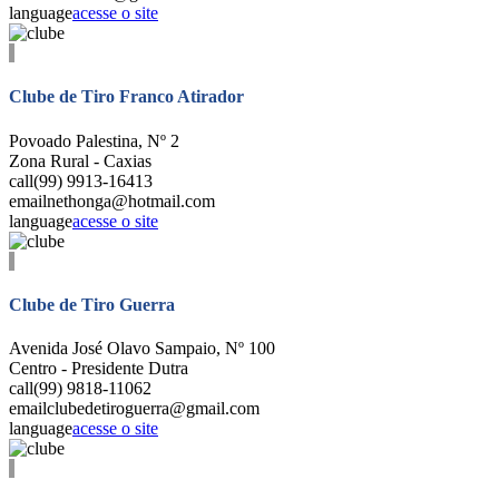
language
acesse o site
Clube de Tiro Franco Atirador
Povoado Palestina, Nº 2
Zona Rural - Caxias
call
(99) 9913-16413
email
nethonga@hotmail.com
language
acesse o site
Clube de Tiro Guerra
Avenida José Olavo Sampaio, Nº 100
Centro - Presidente Dutra
call
(99) 9818-11062
email
clubedetiroguerra@gmail.com
language
acesse o site