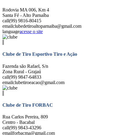
Rodovia MA 006, Km 4
Santa Fé - Alto Parnaíba
call
(99) 9816-80415
email
clubedetiroaltoparnaiba@gmail.com
language
acesse o site
Clube de Tiro Esportivo Tiro e Ação
Fazenda são Rafael, S/n
Zona Rural - Grajaú
call
(99) 9847-64833
email
clubetiroeacao@gmail.com
Clube de Tiro FORBAC
Rua Carlos Pereira, 809
Centro - Bacabal
call
(99) 9843-43296
email
forbacma@gmail.com