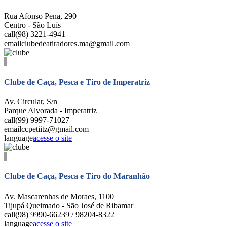
Rua Afonso Pena, 290
Centro - São Luís
call
(98) 3221-4941
email
clubedeatiradores.ma@gmail.com
Clube de Caça, Pesca e Tiro de Imperatriz
Av. Circular, S/n
Parque Alvorada - Imperatriz
call
(99) 9997-71027
email
ccpetiitz@gmail.com
language
acesse o site
Clube de Caça, Pesca e Tiro do Maranhão
Av. Mascarenhas de Moraes, 1100
Tijupá Queimado - São José de Ribamar
call
(98) 9990-66239 / 98204-8322
language
acesse o site