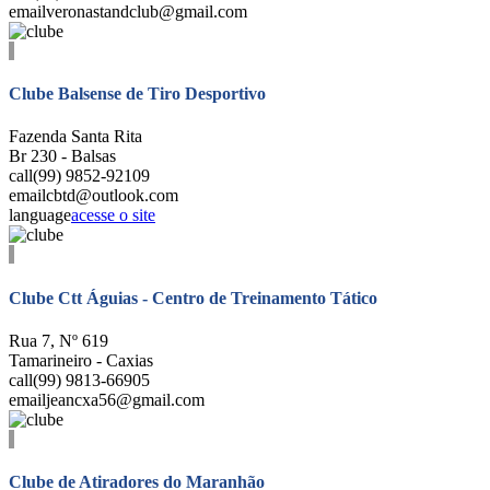
email
veronastandclub@gmail.com
Clube Balsense de Tiro Desportivo
Fazenda Santa Rita
Br 230 - Balsas
call
(99) 9852-92109
email
cbtd@outlook.com
language
acesse o site
Clube Ctt Águias - Centro de Treinamento Tático
Rua 7, Nº 619
Tamarineiro - Caxias
call
(99) 9813-66905
email
jeancxa56@gmail.com
Clube de Atiradores do Maranhão