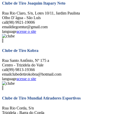
Clube de Tiro Joaquim Itapary Neto
Rua Rio Claro, S/n, Lotes 10/11, Jardim Paulista
Olho D´água - São Luís
call
(98) 9921-19006
email
diegomtur@gmail.com
language
acesse o site
Clube de Tiro Kobra
Rua Santo Antônio, Nº 175 a
Centro - Trizidela do Vale
call
(99) 9813-19366
email
clubedetirokobra@hotmail.com
language
acesse o site
Clube de Tiro Mundial Atiradores Esportivos
Rua Rio Corda, S/n
Trizidela - Barra do Corda