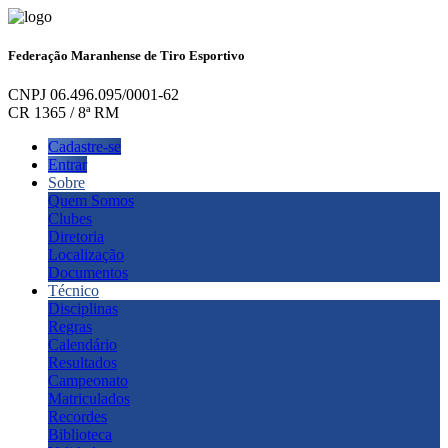
Federação Maranhense de Tiro Esportivo
CNPJ 06.496.095/0001-62
CR 1365 / 8ª RM
Cadastre-se
Entrar
Sobre
Quem Somos
Clubes
Diretoria
Localização
Documentos
Técnico
Disciplinas
Regras
Calendário
Resultados
Campeonato
Matriculados
Recordes
Biblioteca