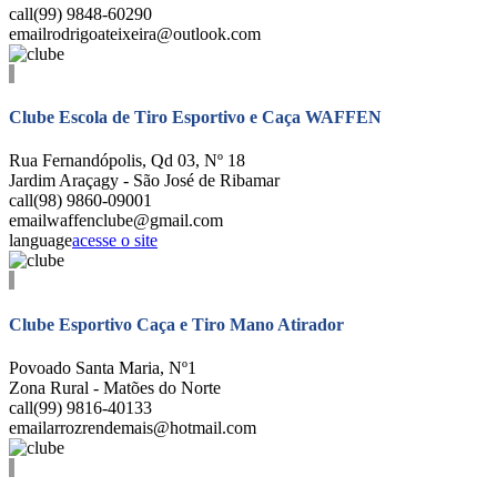
call
(99) 9848-60290
email
rodrigoateixeira@outlook.com
Clube Escola de Tiro Esportivo e Caça WAFFEN
Rua Fernandópolis, Qd 03, Nº 18
Jardim Araçagy - São José de Ribamar
call
(98) 9860-09001
email
waffenclube@gmail.com
language
acesse o site
Clube Esportivo Caça e Tiro Mano Atirador
Povoado Santa Maria, Nº1
Zona Rural - Matões do Norte
call
(99) 9816-40133
email
arrozrendemais@hotmail.com