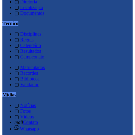
▢
Diretoria
▢
Localização
▢
Documentos
Técnico
▢
Disciplinas
▢
Regras
▢
Calendário
▢
Resultados
▢
Campeonato
▢
Matriculados
▢
Recordes
▢
Biblioteca
▢
Validador
Mídias
▢
Notícias
▢
Fotos
▢
Vídeos
mail
Contato
Whatsapp