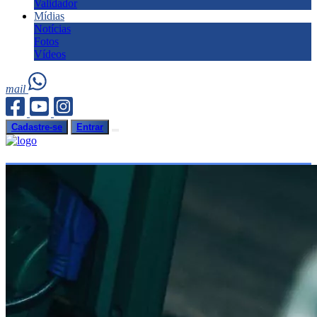
Validador
Mídias
Notícias
Fotos
Vídeos
mail
Cadastre-se
Entrar