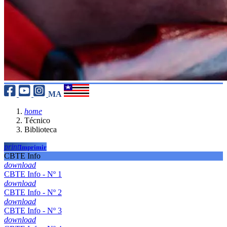
MA
home
Técnico
Biblioteca
print
Imprimir
CBTE Info
download
CBTE Info - Nº 1
download
CBTE Info - Nº 2
download
CBTE Info - Nº 3
download