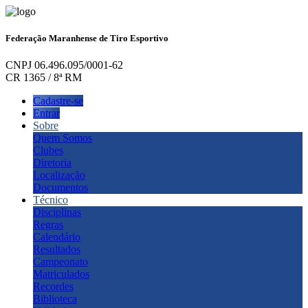
Federação Maranhense de Tiro Esportivo
CNPJ 06.496.095/0001-62
CR 1365 / 8ª RM
Cadastre-se
Entrar
Sobre
Quem Somos
Clubes
Diretoria
Localização
Documentos
Técnico
Disciplinas
Regras
Calendário
Resultados
Campeonato
Matriculados
Recordes
Biblioteca