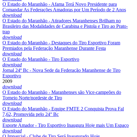
O Estado do Maranhão - Afama Terá Novo Presidente para
Comandar As Federações Amadoras por Um Período de 2 Anos
download
O Estado do Maranhão - Atiradores Maranhenses Brilham no
Brasileiro das Modalidades de Carabina e Pistola e Tiro ao Prato-
trap
download
O Estado do Maranhão - Destaques do Tiro Esportivo Foram
Premiados pela Federação Maranhense Durante Festa
download
O Estado do Maranhão - Tiro Esportivo
download
Jornal 24º Bc - Nova Sede da Federação Maranhense de Tiro
Esportivo
2009
download
O Estado do Maranhão - Maranhenses são Vice-campeões do
Torneio Norte/nordeste de Tiro
download
O Estado do Maranhão - Equipe FMTE 2 Conquista Prova Fal
7,62, Promovida pelo 24° Bc
download
Esporte Amador - Tiro Esportivo Inaugura Hoje mais Um Espaço
download
O Imparcial - Clube de Tiro Será Inaugurado Hoje