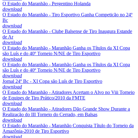
O Estado do Maranhão - Pergentino Holanda
download
O Estado do Maranhão - Tiro Esportivo Ganha Competição no 24º
Bc
download
O Estado do Maranhão - Clube Balsense de Tiro Inaugura Estande
de Ar
download
O Estado do Maranhão - Maranhão Ganha os Títulos da XI Copa
são Luís e do 40º Torneio N/NE de Tiro Esportivo
download
O Estado do Maranhão - Maranhão Ganha os Títulos da XI Copa
são Luís e do 40º Torneio N/NE de Tiro Esportivo
download
Jornal 24º Bc - XI Copa são Luís de Tiro Esportivo
download
O Estado do Maranhão - Atiradores Acertam o Alvo no Viii Torneio
de Equipes de Tiro Prático/2010 da FMTE
download
O Estado do Maranhão - Atiradores Dão Grande Show Durante a
Realização do III Torneio do Cerrado, em Balsas
download
O Estado do Maranhão - Maranhão Conquista Título do Torneio da
Amazônia-2010 de Tiro Esportivo
download