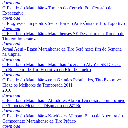
download
O Estado do Maranhão - Torneio do Cerrado Foi Cercado de
Expectativa
download
O Progresso - Imperatriz Sedia Torneio Amazônia de Tiro Esportivo
download
O Estado do Maranhão - Maranhenses SE Destacam em Torneio de
Tiro em Imperatriz
download
Jornal Aqui - Etapa Maranhense de Tiro Será neste fim de Semana
na Capital
download
O Estado do Maranhão - Maranhão ‘acerta ao Alvo‘ e SE Destaca
no Brasileiro de Tiro Esportivo no Rio de Janeiro
download
O Estado do Maranhão - com Grandes Resultados, Tiro Esportivo
Elege os Melhores da Temporada 2011
2010
download
O Estado do Maranhão - Atiradores Abrem Temporada com Torneio
de Silhuetas Metálicas Disputado no 24º Bc
download
O Estado do Maranhão - Novidades Marcam Etapa de Abertura do
Campeonato Maranhense de Tiro Prático
download