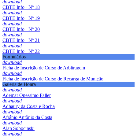
download
CBTE Info - Nº 18
download
CBTE Info - Nº 19
download
CBTE Info - Nº 20
download
CBTE Info - Nº 21
download
CBTE Info - Nº 22
Formulários
download
Ficha de Inscrição de Curso de Arbitragem
download
Ficha de Inscrição de Curso de Recarga de Munição
Galeria de Honra
download
Ademar Onessimo Faller
download
Adhaury da Costa e Rocha
download
Afrânio Antônio da Costa
download
Alan Sobocinski
download