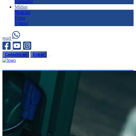
Validador
Mídias
Notícias
Fotos
Vídeos
mail
Cadastre-se
Entrar