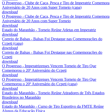
O Progresso - Clube de Caça, Pesca e Tiro de Imperatriz Comemora
Aniversário de 20 Anos com Super Torneio (capa)
download
O Progresso - Clube de Caça, Pesca e Tiro de Imperatriz Comemora
Aniversário de 20 Anos com Super Torneio
download
Estado do Maranhão - Torneio Reúne Atletas em Imperatriz
download
Correio de Balsas - Balsas Foi Destaque nas Comemorações do
Ccpeti (capa)
download
Correio de Balsas - Balsas Foi Destaque nas Comemorações do
Ccpeti
download
O Progresso - Imperatrizenses Vencem Torneio de Tiro Que
Comemorou o 20º Aniversário do Ccpeti
download
O Progresso - Imperatrizenses Vencem Torneio de Tiro Que
Comemorou o 20º Aniversário do Ccpeti (capa)
download
Estado do Maranhão - Torneio Reúne Atiradores de Três Estados
Brasileiros no Maranhão
download
Estado do Maranhão - Curso de Tiro Esportivo da FMTE Reúne
Alunos da Educação Física