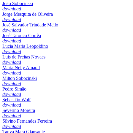
João Sobocinski
download
Jorge Mesquita de Oliveira
download
José Salvador Trindade Mello
download
José Tarouco Corrêa
download
Lucia Maria Leopoldino
download
Luis de Freitas Novaes
download
Maria Nelly Amaral
download
Milton Sobocinski
download
Pedro Simão
download
Sebastião Wolf
download
Severino Moreira
download
Silvino Fernandes Ferreira
download
Tanya Mara Giansante