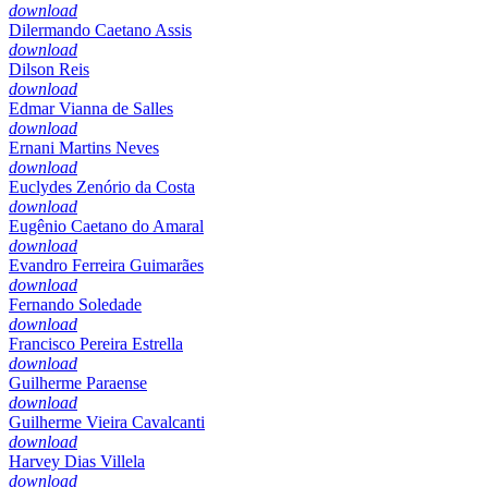
download
Dilermando Caetano Assis
download
Dilson Reis
download
Edmar Vianna de Salles
download
Ernani Martins Neves
download
Euclydes Zenório da Costa
download
Eugênio Caetano do Amaral
download
Evandro Ferreira Guimarães
download
Fernando Soledade
download
Francisco Pereira Estrella
download
Guilherme Paraense
download
Guilherme Vieira Cavalcanti
download
Harvey Dias Villela
download