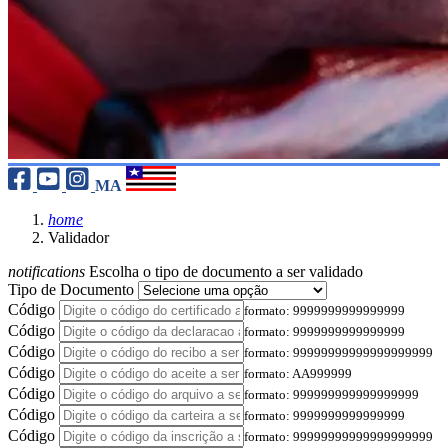
MA
home
Validador
notifications
Escolha o tipo de documento a ser validado
Tipo de Documento
Código
formato: 9999999999999999
Código
formato: 9999999999999999
Código
formato: 99999999999999999999
Código
formato: AA999999
Código
formato: 999999999999999999
Código
formato: 9999999999999999
Código
formato: 99999999999999999999