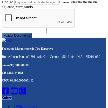
Código
formato: 9999999999999999
aguarde, carregando...
Federação Maranhense de Tiro Esportivo
Rua Afonso Pena n° 291, sala 01 - Centro - São Luís - MA - 65010-030
phone
(98) 9811-81188
CR 1365 / 8ª RM
CNPJ 06.496.095/0001-62
Sobre
▢
Quem Somos