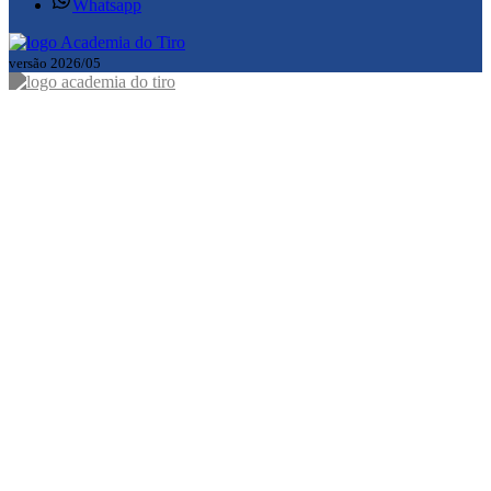
Whatsapp
versão 2026/05