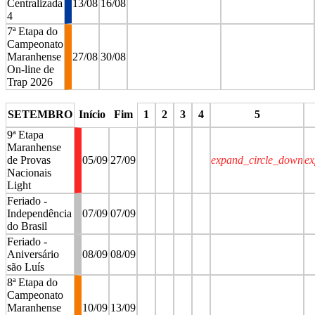
Centralizada
13/08
16/08
4
7ª Etapa do
Campeonato
Maranhense
27/08
30/08
On-line de
Trap 2026
stop
stop
SETEMBRO
Início
Fim
1
2
3
4
5
9ª Etapa
Maranhense
de Provas
05/09
27/09
expand_circle_down
ex
Nacionais
Light
Feriado -
Independência
07/09
07/09
do Brasil
Feriado -
Aniversário
08/09
08/09
são Luís
8ª Etapa do
Campeonato
Maranhense
10/09
13/09