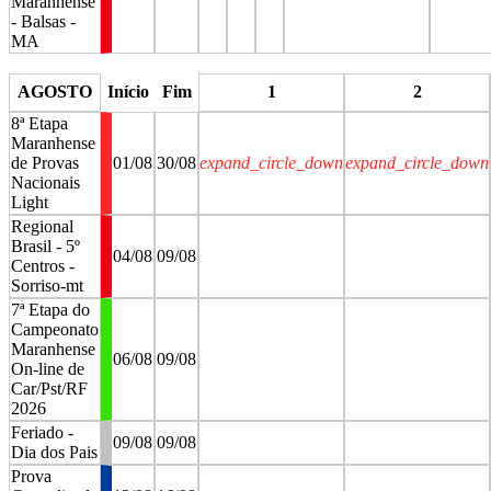
Maranhense
- Balsas -
MA
stop
stop
stop
stop
AGOSTO
Início
Fim
1
2
8ª Etapa
Maranhense
de Provas
01/08
30/08
expand_circle_down
expand_circle_down
Nacionais
Light
Regional
Brasil - 5º
04/08
09/08
Centros -
Sorriso-mt
7ª Etapa do
Campeonato
Maranhense
06/08
09/08
On-line de
Car/Pst/RF
2026
Feriado -
09/08
09/08
Dia dos Pais
Prova