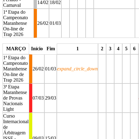
14/02
18/02
Carnaval
1ª Etapa do
Campeonato
Maranhense
26/02
01/03
On-line de
Trap 2026
stop
stop
stop
stop
stop
MARÇO
Início
Fim
1
2
3
4
5
6
1ª Etapa do
Campeonato
Maranhense
26/02
01/03
expand_circle_down
On-line de
Trap 2026
3ª Etapa
Maranhense
de Provas
07/03
29/03
Nacionais
Light
Curso
Internacional
de
Árbitragem
ISSF -
09/03
15/03