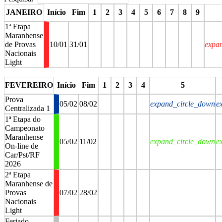
JANEIRO
Início
Fim
1
2
3
4
5
6
7
8
9
1ª Etapa
Maranhense
de Provas
10/01
31/01
expa
Nacionais
Light
stop
stop
stop
stop
stop
stop
stop
stop
stop
FEVEREIRO
Início
Fim
1
2
3
4
5
Prova
05/02
08/02
expand_circle_down
e
Centralizada 1
1ª Etapa do
Campeonato
Maranhense
05/02
11/02
expand_circle_down
e
On-line de
Car/Pst/RF
2026
2ª Etapa
Maranhense de
Provas
07/02
28/02
Nacionais
Light
Feriado -