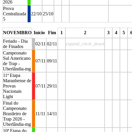
2026
Prova
Centralizada
22/10
25/10
5
stop
stop
stop
stop
NOVEMBRO
Início
Fim
1
2
3
4
5
Feriado - Dia
02/11
02/11
expand_circle_down
de Finados
Campeonato
Sul Americano
07/11
09/11
de Trap -
Uberlândia-mg
11ª Etapa
Maranhense de
Provas
07/11
29/11
Nacionais
Light
Final do
Campeonato
Brasileiro de
11/11
14/11
Trap 2026 -
Uberlândia-mg
10ª Etapa do