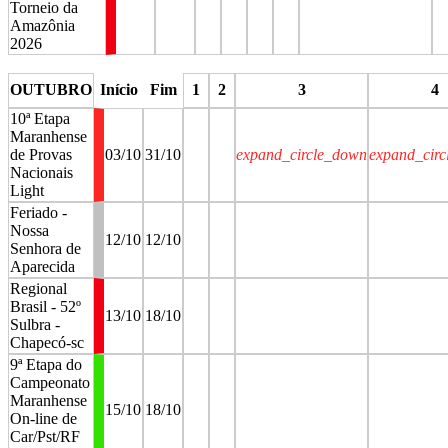
Torneio da
Amazônia
2026
stop
stop
stop
stop
stop
OUTUBRO
Início
Fim
1
2
3
4
10ª Etapa
Maranhense
de Provas
03/10
31/10
expand_circle_down
expand_cir
Nacionais
Light
Feriado -
Nossa
12/10
12/10
Senhora de
Aparecida
Regional
Brasil - 52º
13/10
18/10
Sulbra -
Chapecó-sc
9ª Etapa do
Campeonato
Maranhense
15/10
18/10
On-line de
Car/Pst/RF