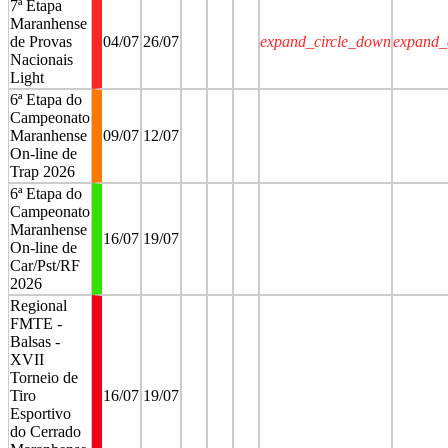
7ª Etapa
Maranhense
de Provas
04/07
26/07
expand_circle_down
expand_
Nacionais
Light
6ª Etapa do
Campeonato
Maranhense
09/07
12/07
On-line de
Trap 2026
6ª Etapa do
Campeonato
Maranhense
16/07
19/07
On-line de
Car/Pst/RF
2026
Regional
FMTE -
Balsas -
XVII
Torneio de
Tiro
16/07
19/07
Esportivo
do Cerrado