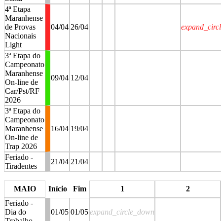
4ª Etapa
Maranhense
de Provas
04/04
26/04
expand_circ
Nacionais
Light
3ª Etapa do
Campeonato
Maranhense
09/04
12/04
On-line de
Car/Pst/RF
2026
3ª Etapa do
Campeonato
Maranhense
16/04
19/04
On-line de
Trap 2026
Feriado -
21/04
21/04
Tiradentes
stop
stop
stop
stop
MAIO
Início
Fim
1
2
Feriado -
Dia do
01/05
01/05
expand_circle_down
Trabalho