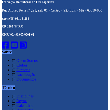
Federação Maranhense de Tiro Esportivo
Rua Afonso Pena n° 291, sala 01 - Centro - São Luís - MA - 65010-030
phone
(98) 9811-81188
CR 1365 / 8ª RM
CNPJ 06.496.095/0001-62
Sobre
▢
Quem Somos
▢
Clubes
▢
Diretoria
▢
Localização
▢
Documentos
Técnico
▢
Disciplinas
▢
Regras
▢
Calendário