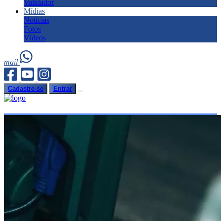
Validador
Mídias
Notícias
Fotos
Vídeos
mail
Cadastre-se
Entrar