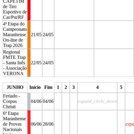
CAPETIM
de Tiro
Esportivo de
Car/Pst/RF
4ª Etapa do
Campeonato
Maranhense
21/05
24/05
On-line de
Trap 2026
Regional
FMTE Trap
- Santa Inês
22/05
24/05
- Associação
VERONA
stop
stop
JUNHO
Início
Fim
1
2
3
4
5
Feriado -
Corpus
04/06
04/06
expand_circle_down
Christi
6ª Etapa
Maranhense
de Provas
06/06
28/06
exp
Nacionais