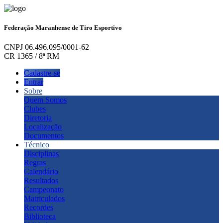
Federação Maranhense de Tiro Esportivo
CNPJ 06.496.095/0001-62
CR 1365 / 8ª RM
Cadastre-se
Entrar
Sobre
Quem Somos
Clubes
Diretoria
Localização
Documentos
Técnico
Disciplinas
Regras
Calendário
Resultados
Campeonato
Matriculados
Recordes
Biblioteca