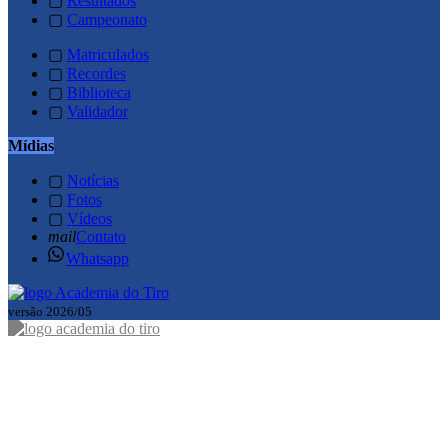
▢
Resultados
▢
Campeonato
▢
Matriculados
▢
Recordes
▢
Biblioteca
▢
Validador
Mídias
▢
Notícias
▢
Fotos
▢
Vídeos
mail
Contato
Whatsapp
versão 2026/05