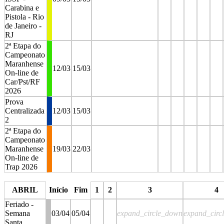
Carabina e
Pistola - Rio
de Janeiro -
RJ
2ª Etapa do
Campeonato
Maranhense
12/03
15/03
On-line de
Car/Pst/RF
2026
Prova
Centralizada
12/03
15/03
2
2ª Etapa do
Campeonato
Maranhense
19/03
22/03
On-line de
Trap 2026
stop
stop
stop
stop
stop
stop
ABRIL
Início
Fim
1
2
3
4
Feriado -
Semana
03/04
05/04
expand_circle_down
expand_circ
Santa