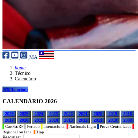
MA
home
Técnico
Calendário
print
Imprimir
CALENDÁRIO 2026
2026
2025
2024
2023
2022
2021
2020
2019
2018
2017
2016
2015
2014
2013
2012
2011
2010
2009
Car/Pst/RF
Feriado
Internacional
Nacionais Light
Prova Centralizada
Regional ou Final
Trap
Pesquisar