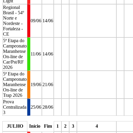
Light
Regional
Brasil - 54º
Norte e
09/06
14/06
Nordeste -
Fortaleza -
CE
5ª Etapa do
Campeonato
Maranhense
11/06
14/06
On-line de
Car/Pst/RF
2026
5ª Etapa do
Campeonato
Maranhense
19/06
21/06
On-line de
Trap 2026
Prova
Centralizada
25/06
28/06
3
stop
stop
stop
stop
stop
JULHO
Início
Fim
1
2
3
4