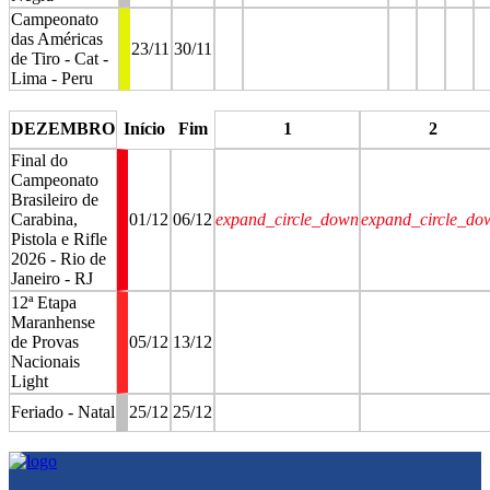
Campeonato
das Américas
23/11
30/11
de Tiro - Cat -
Lima - Peru
stop
stop
stop
stop
stop
st
DEZEMBRO
Início
Fim
1
2
Final do
Campeonato
Brasileiro de
Carabina,
01/12
06/12
expand_circle_down
expand_circle_do
Pistola e Rifle
2026 - Rio de
Janeiro - RJ
12ª Etapa
Maranhense
de Provas
05/12
13/12
Nacionais
Light
Feriado - Natal
25/12
25/12
stop
stop