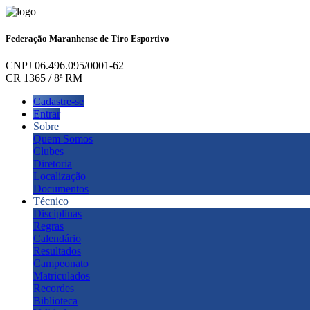
Federação Maranhense de Tiro Esportivo
CNPJ 06.496.095/0001-62
CR 1365 / 8ª RM
Cadastre-se
Entrar
Sobre
Quem Somos
Clubes
Diretoria
Localização
Documentos
Técnico
Disciplinas
Regras
Calendário
Resultados
Campeonato
Matriculados
Recordes
Biblioteca