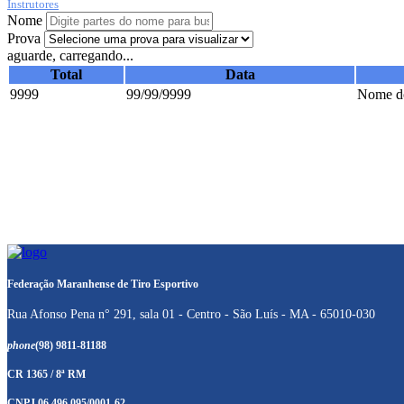
Instrutores
Nome
Prova
aguarde, carregando...
Total
Data
9999
99/99/9999
Nome do
Federação Maranhense de Tiro Esportivo
Rua Afonso Pena n° 291, sala 01 - Centro - São Luís - MA - 65010-030
phone
(98) 9811-81188
CR 1365 / 8ª RM
CNPJ 06.496.095/0001-62