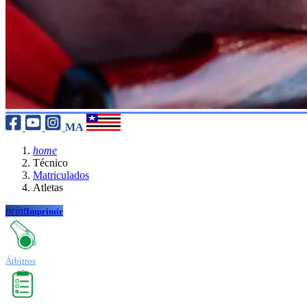
MA
home
Técnico
Matriculados
Atletas
print
Imprimir
Árbitros