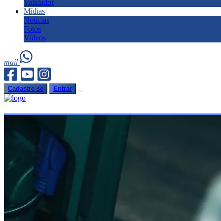
Validador
Mídias
Notícias
Fotos
Vídeos
mail
Cadastre-se
Entrar