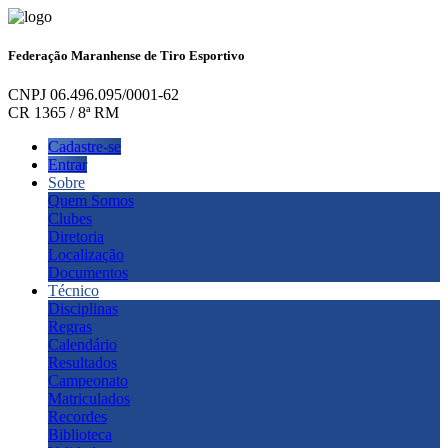
Federação Maranhense de Tiro Esportivo
CNPJ 06.496.095/0001-62
CR 1365 / 8ª RM
Cadastre-se
Entrar
Sobre
Quem Somos
Clubes
Diretoria
Localização
Documentos
Técnico
Disciplinas
Regras
Calendário
Resultados
Campeonato
Matriculados
Recordes
Biblioteca