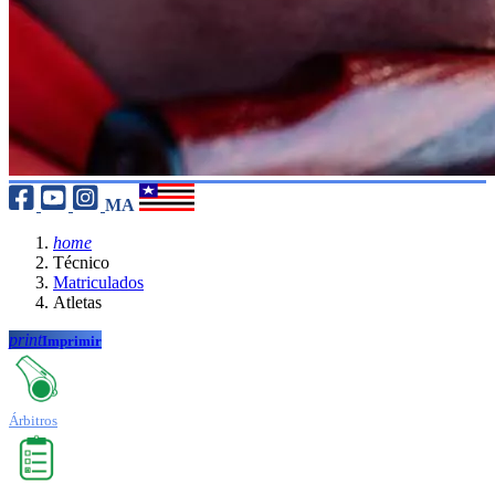
MA
home
Técnico
Matriculados
Atletas
print
Imprimir
Árbitros