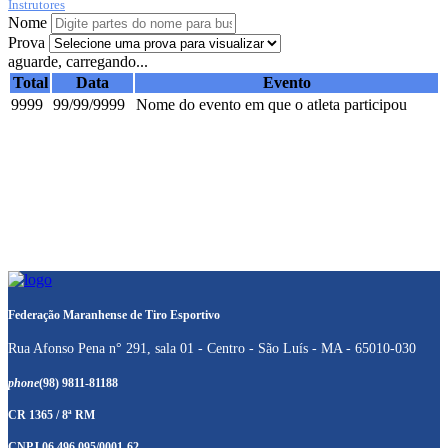
Instrutores
Nome
Prova
aguarde, carregando...
Total
Data
Evento
9999
99/99/9999
Nome do evento em que o atleta participou
Federação Maranhense de Tiro Esportivo
Rua Afonso Pena n° 291, sala 01 - Centro - São Luís - MA - 65010-030
phone
(98) 9811-81188
CR 1365 / 8ª RM
CNPJ 06.496.095/0001-62