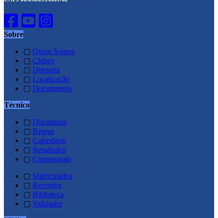
Sobre
▢
Quem Somos
▢
Clubes
▢
Diretoria
▢
Localização
▢
Documentos
Técnico
▢
Disciplinas
▢
Regras
▢
Calendário
▢
Resultados
▢
Campeonato
▢
Matriculados
▢
Recordes
▢
Biblioteca
▢
Validador