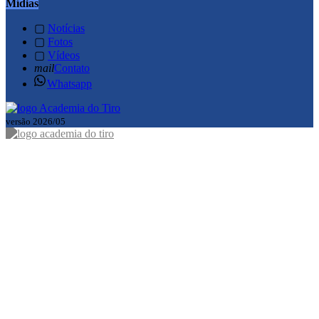
Mídias
▢
Notícias
▢
Fotos
▢
Vídeos
mail
Contato
Whatsapp
versão 2026/05