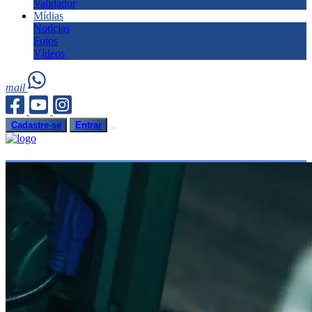
Validador
Mídias
Notícias
Fotos
Vídeos
mail
Cadastre-se
Entrar