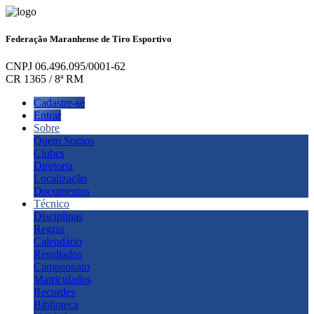
Federação Maranhense de Tiro Esportivo
CNPJ 06.496.095/0001-62
CR 1365 / 8ª RM
Cadastre-se
Entrar
Sobre
Quem Somos
Clubes
Diretoria
Localização
Documentos
Técnico
Disciplinas
Regras
Calendário
Resultados
Campeonato
Matriculados
Recordes
Biblioteca