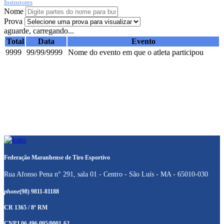
Instrutores
Nome
Prova
aguarde, carregando...
Total
Data
Evento
9999
99/99/9999
Nome do evento em que o atleta participou
Federação Maranhense de Tiro Esportivo
Rua Afonso Pena n° 291, sala 01 - Centro - São Luís - MA - 65010-030
phone
(98) 9811-81188
CR 1365 / 8ª RM
CNPJ 06.496.095/0001-62