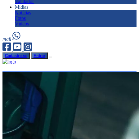
Validador
Mídias
Notícias
Fotos
Vídeos
mail
Cadastre-se
Entrar