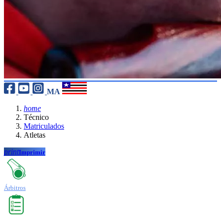
MA
home
Técnico
Matriculados
Atletas
print
Imprimir
Árbitros