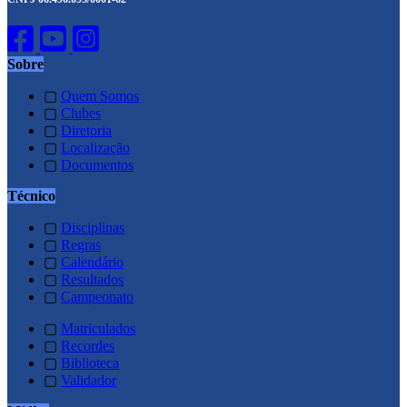
Sobre
▢
Quem Somos
▢
Clubes
▢
Diretoria
▢
Localização
▢
Documentos
Técnico
▢
Disciplinas
▢
Regras
▢
Calendário
▢
Resultados
▢
Campeonato
▢
Matriculados
▢
Recordes
▢
Biblioteca
▢
Validador