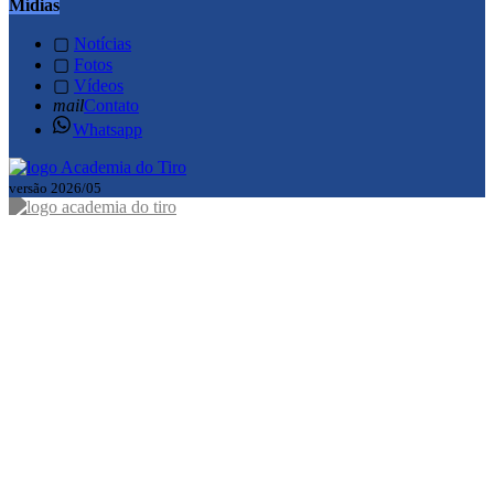
Mídias
▢
Notícias
▢
Fotos
▢
Vídeos
mail
Contato
Whatsapp
versão 2026/05