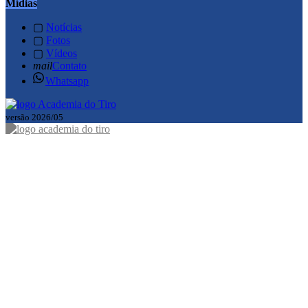
Mídias
▢
Notícias
▢
Fotos
▢
Vídeos
mail
Contato
Whatsapp
versão 2026/05