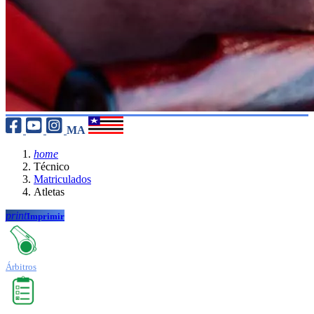
MA
home
Técnico
Matriculados
Atletas
print
Imprimir
Árbitros