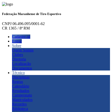
Federação Maranhense de Tiro Esportivo
CNPJ 06.496.095/0001-62
CR 1365 / 8ª RM
Cadastre-se
Entrar
Sobre
Quem Somos
Clubes
Diretoria
Localização
Documentos
Técnico
Disciplinas
Regras
Calendário
Resultados
Campeonato
Matriculados
Recordes
Biblioteca