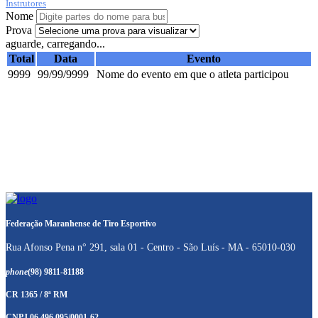
Instrutores
Nome
Prova
aguarde, carregando...
Total
Data
Evento
9999
99/99/9999
Nome do evento em que o atleta participou
Federação Maranhense de Tiro Esportivo
Rua Afonso Pena n° 291, sala 01 - Centro - São Luís - MA - 65010-030
phone
(98) 9811-81188
CR 1365 / 8ª RM
CNPJ 06.496.095/0001-62