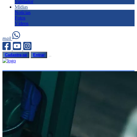
Validador
Mídias
Notícias
Fotos
Vídeos
mail
Cadastre-se
Entrar