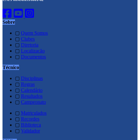
Sobre
▢
Quem Somos
▢
Clubes
▢
Diretoria
▢
Localização
▢
Documentos
Técnico
▢
Disciplinas
▢
Regras
▢
Calendário
▢
Resultados
▢
Campeonato
▢
Matriculados
▢
Recordes
▢
Biblioteca
▢
Validador