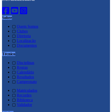
Sobre
▢
Quem Somos
▢
Clubes
▢
Diretoria
▢
Localização
▢
Documentos
Técnico
▢
Disciplinas
▢
Regras
▢
Calendário
▢
Resultados
▢
Campeonato
▢
Matriculados
▢
Recordes
▢
Biblioteca
▢
Validador