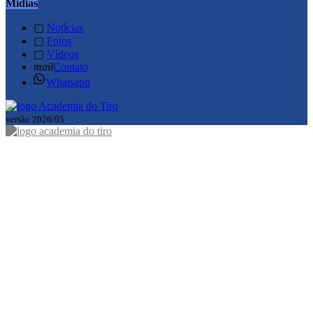
Mídias
▢
Notícias
▢
Fotos
▢
Vídeos
mail
Contato
Whatsapp
versão 2026/05