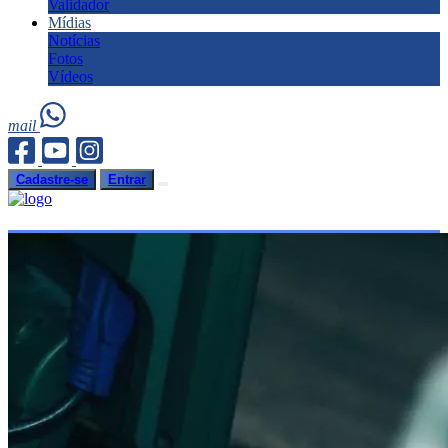
Validador
Mídias
Notícias
Fotos
Vídeos
mail
Cadastre-se
Entrar