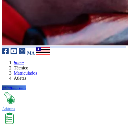
MA
home
Técnico
Matriculados
Atletas
print
Imprimir
Árbitros