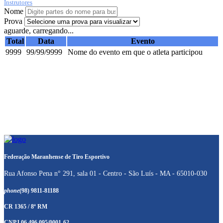
Instrutores
Nome
Prova
aguarde, carregando...
Total
Data
Evento
9999
99/99/9999
Nome do evento em que o atleta participou
Federação Maranhense de Tiro Esportivo
Rua Afonso Pena n° 291, sala 01 - Centro - São Luís - MA - 65010-030
phone
(98) 9811-81188
CR 1365 / 8ª RM
CNPJ 06.496.095/0001-62