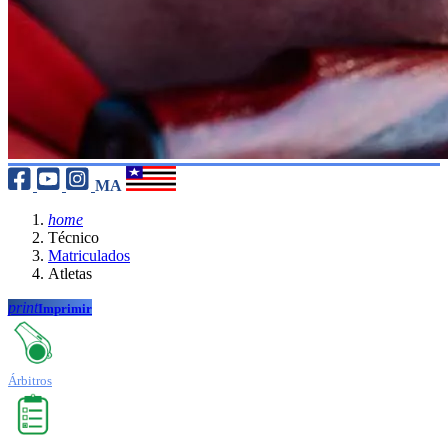
MA
home
Técnico
Matriculados
Atletas
print
Imprimir
Árbitros