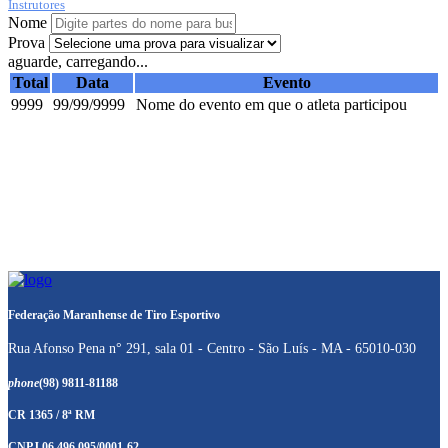
Instrutores
Nome
Prova
aguarde, carregando...
Total
Data
Evento
9999
99/99/9999
Nome do evento em que o atleta participou
Federação Maranhense de Tiro Esportivo
Rua Afonso Pena n° 291, sala 01 - Centro - São Luís - MA - 65010-030
phone
(98) 9811-81188
CR 1365 / 8ª RM
CNPJ 06.496.095/0001-62