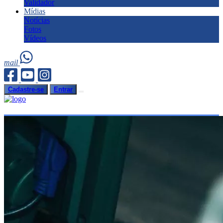
Validador
Mídias
Notícias
Fotos
Vídeos
mail
Cadastre-se
Entrar