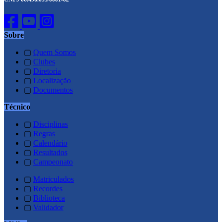
Sobre
▢
Quem Somos
▢
Clubes
▢
Diretoria
▢
Localização
▢
Documentos
Técnico
▢
Disciplinas
▢
Regras
▢
Calendário
▢
Resultados
▢
Campeonato
▢
Matriculados
▢
Recordes
▢
Biblioteca
▢
Validador