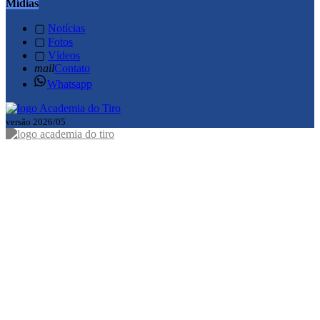
Mídias
▢
Notícias
▢
Fotos
▢
Vídeos
mail
Contato
Whatsapp
versão 2026/05