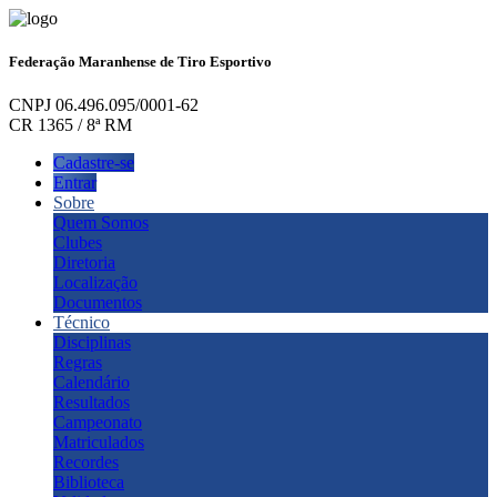
Federação Maranhense de Tiro Esportivo
CNPJ 06.496.095/0001-62
CR 1365 / 8ª RM
Cadastre-se
Entrar
Sobre
Quem Somos
Clubes
Diretoria
Localização
Documentos
Técnico
Disciplinas
Regras
Calendário
Resultados
Campeonato
Matriculados
Recordes
Biblioteca