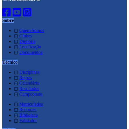
Sobre
▢
Quem Somos
▢
Clubes
▢
Diretoria
▢
Localização
▢
Documentos
Técnico
▢
Disciplinas
▢
Regras
▢
Calendário
▢
Resultados
▢
Campeonato
▢
Matriculados
▢
Recordes
▢
Biblioteca
▢
Validador