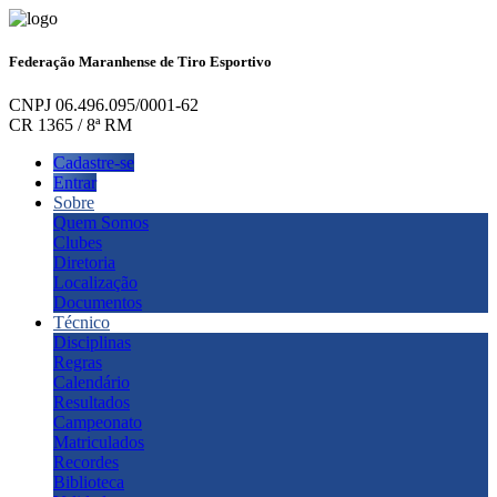
Federação Maranhense de Tiro Esportivo
CNPJ 06.496.095/0001-62
CR 1365 / 8ª RM
Cadastre-se
Entrar
Sobre
Quem Somos
Clubes
Diretoria
Localização
Documentos
Técnico
Disciplinas
Regras
Calendário
Resultados
Campeonato
Matriculados
Recordes
Biblioteca