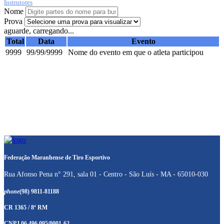
Instrutores
Nome
Prova
aguarde, carregando...
Total
Data
Evento
9999
99/99/9999
Nome do evento em que o atleta participou
Federação Maranhense de Tiro Esportivo
Rua Afonso Pena n° 291, sala 01 - Centro - São Luís - MA - 65010-030
phone
(98) 9811-81188
CR 1365 / 8ª RM
CNPJ 06.496.095/0001-62