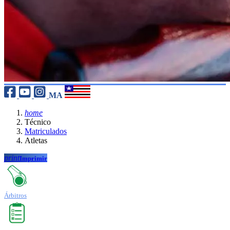
MA
home
Técnico
Matriculados
Atletas
print
Imprimir
Árbitros