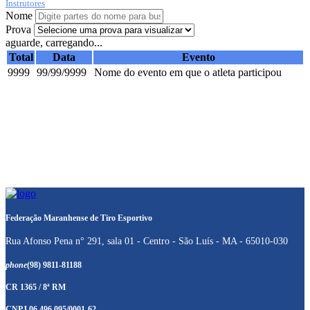
Instrutores
Nome
Prova
aguarde, carregando...
Total
Data
Evento
9999
99/99/9999
Nome do evento em que o atleta participou
Federação Maranhense de Tiro Esportivo
Rua Afonso Pena n° 291, sala 01 - Centro - São Luís - MA - 65010-030
phone
(98) 9811-81188
CR 1365 / 8ª RM
CNPJ 06.496.095/0001-62