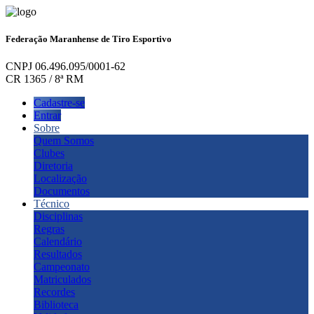
Federação Maranhense de Tiro Esportivo
CNPJ 06.496.095/0001-62
CR 1365 / 8ª RM
Cadastre-se
Entrar
Sobre
Quem Somos
Clubes
Diretoria
Localização
Documentos
Técnico
Disciplinas
Regras
Calendário
Resultados
Campeonato
Matriculados
Recordes
Biblioteca