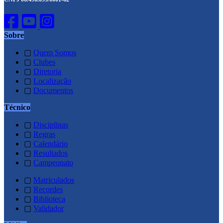
Sobre
▢
Quem Somos
▢
Clubes
▢
Diretoria
▢
Localização
▢
Documentos
Técnico
▢
Disciplinas
▢
Regras
▢
Calendário
▢
Resultados
▢
Campeonato
▢
Matriculados
▢
Recordes
▢
Biblioteca
▢
Validador