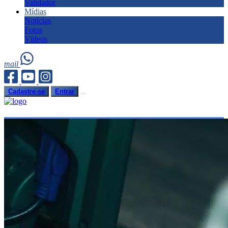
Validador
Mídias
Notícias
Fotos
Vídeos
mail
Cadastre-se
Entrar