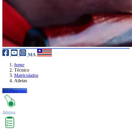
MA
home
Técnico
Matriculados
Atletas
print
Imprimir
Árbitros