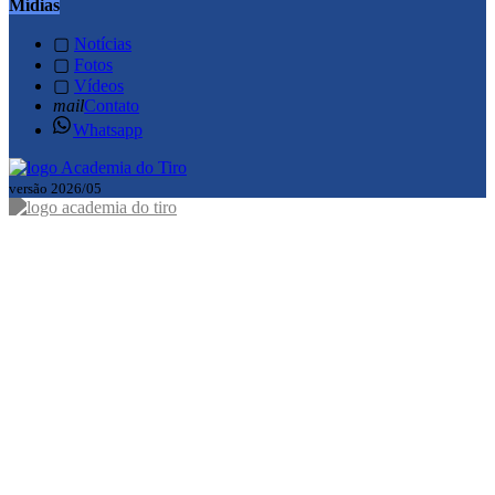
Mídias
▢
Notícias
▢
Fotos
▢
Vídeos
mail
Contato
Whatsapp
versão 2026/05