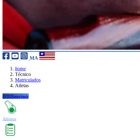
MA
home
Técnico
Matriculados
Atletas
print
Imprimir
Árbitros