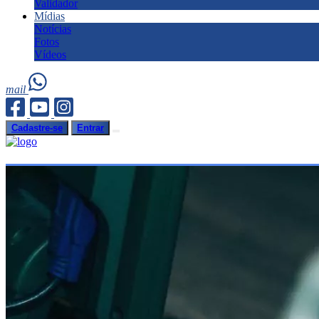
Validador
Mídias
Notícias
Fotos
Vídeos
mail
Cadastre-se
Entrar