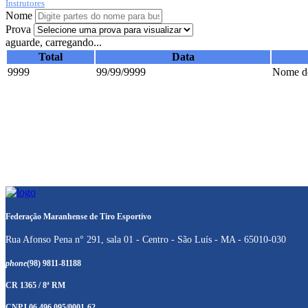
Instrutores
Nome
Prova
aguarde, carregando...
Total
Data
9999
99/99/9999
Nome do
Federação Maranhense de Tiro Esportivo
Rua Afonso Pena n° 291, sala 01 - Centro - São Luís - MA - 65010-030
phone
(98) 9811-81188
CR 1365 / 8ª RM
CNPJ 06.496.095/0001-62