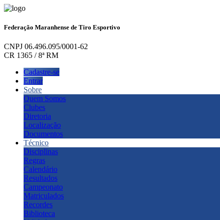
Federação Maranhense de Tiro Esportivo
CNPJ 06.496.095/0001-62
CR 1365 / 8ª RM
Cadastre-se
Entrar
Sobre
Quem Somos
Clubes
Diretoria
Localização
Documentos
Técnico
Disciplinas
Regras
Calendário
Resultados
Campeonato
Matriculados
Recordes
Biblioteca