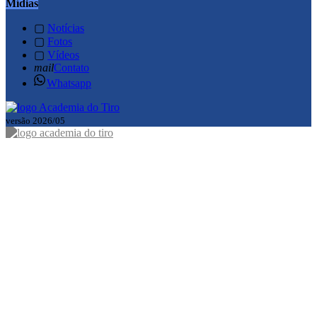
Mídias
▢
Notícias
▢
Fotos
▢
Vídeos
mail
Contato
Whatsapp
versão 2026/05