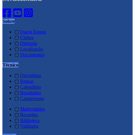
Sobre
▢
Quem Somos
▢
Clubes
▢
Diretoria
▢
Localização
▢
Documentos
Técnico
▢
Disciplinas
▢
Regras
▢
Calendário
▢
Resultados
▢
Campeonato
▢
Matriculados
▢
Recordes
▢
Biblioteca
▢
Validador