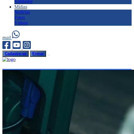
Validador
Mídias
Notícias
Fotos
Vídeos
mail
Cadastre-se
Entrar