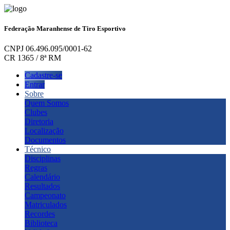
Federação Maranhense de Tiro Esportivo
CNPJ 06.496.095/0001-62
CR 1365 / 8ª RM
Cadastre-se
Entrar
Sobre
Quem Somos
Clubes
Diretoria
Localização
Documentos
Técnico
Disciplinas
Regras
Calendário
Resultados
Campeonato
Matriculados
Recordes
Biblioteca