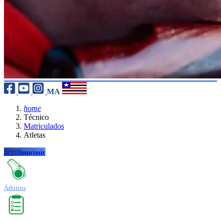
MA
home
Técnico
Matriculados
Atletas
print
Imprimir
Árbitros