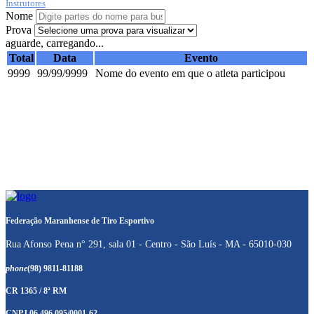
Instrutores
Nome
Prova
aguarde, carregando...
Total
Data
Evento
9999
99/99/9999
Nome do evento em que o atleta participou
Federação Maranhense de Tiro Esportivo
Rua Afonso Pena n° 291, sala 01 - Centro - São Luís - MA - 65010-030
phone
(98) 9811-81188
CR 1365 / 8ª RM
CNPJ 06.496.095/0001-62