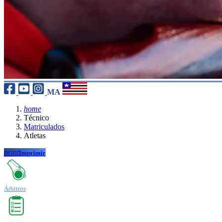
MA
home
Técnico
Matriculados
Atletas
print
Imprimir
Árbitros