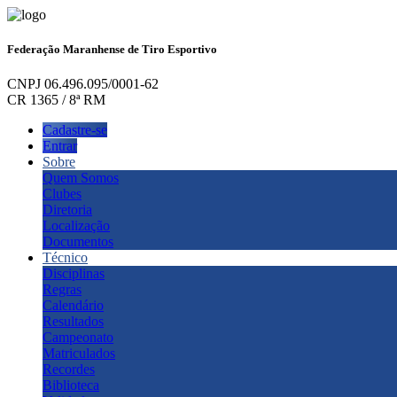
Federação Maranhense de Tiro Esportivo
CNPJ 06.496.095/0001-62
CR 1365 / 8ª RM
Cadastre-se
Entrar
Sobre
Quem Somos
Clubes
Diretoria
Localização
Documentos
Técnico
Disciplinas
Regras
Calendário
Resultados
Campeonato
Matriculados
Recordes
Biblioteca