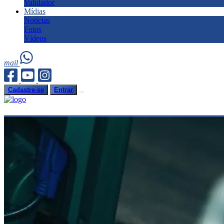
Validador
Mídias
Notícias
Fotos
Vídeos
mail
Cadastre-se
Entrar