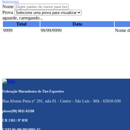
Instrutores
Nome
Prova
aguarde, carregando...
Total
Data
9999
99/99/9999
Nome do
Federação Maranhense de Tiro Esportivo
Rua Afonso Pena n° 291, sala 01 - Centro - São Luís - MA - 65010-030
phone
(98) 9811-81188
CR 1365 / 8ª RM
CNPJ 06.496.095/0001-62