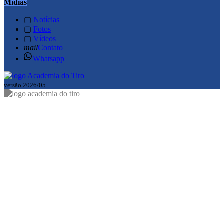
Mídias
▢
Notícias
▢
Fotos
▢
Vídeos
mail
Contato
Whatsapp
versão 2026/05