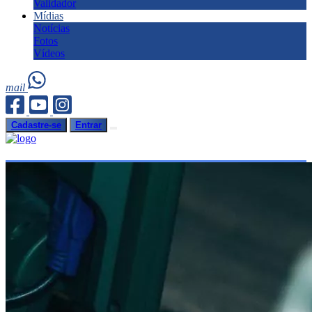
Validador
Mídias
Notícias
Fotos
Vídeos
mail
Cadastre-se
Entrar