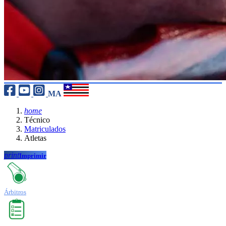
MA
home
Técnico
Matriculados
Atletas
print
Imprimir
Árbitros