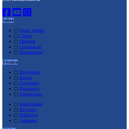
Sobre
▢
Quem Somos
▢
Clubes
▢
Diretoria
▢
Localização
▢
Documentos
Técnico
▢
Disciplinas
▢
Regras
▢
Calendário
▢
Resultados
▢
Campeonato
▢
Matriculados
▢
Recordes
▢
Biblioteca
▢
Validador