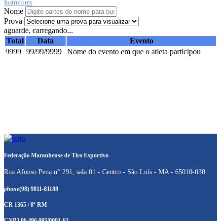
Instrutores
Nome
Prova
aguarde, carregando...
Total
Data
Evento
9999
99/99/9999
Nome do evento em que o atleta participou
Federação Maranhense de Tiro Esportivo
Rua Afonso Pena n° 291, sala 01 - Centro - São Luís - MA - 65010-030
phone
(98) 9811-81188
CR 1365 / 8ª RM
CNPJ 06.496.095/0001-62