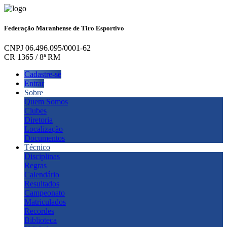
Federação Maranhense de Tiro Esportivo
CNPJ 06.496.095/0001-62
CR 1365 / 8ª RM
Cadastre-se
Entrar
Sobre
Quem Somos
Clubes
Diretoria
Localização
Documentos
Técnico
Disciplinas
Regras
Calendário
Resultados
Campeonato
Matriculados
Recordes
Biblioteca