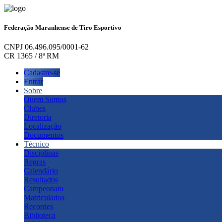
Federação Maranhense de Tiro Esportivo
CNPJ 06.496.095/0001-62
CR 1365 / 8ª RM
Cadastre-se
Entrar
Sobre
Quem Somos
Clubes
Diretoria
Localização
Documentos
Técnico
Disciplinas
Regras
Calendário
Resultados
Campeonato
Matriculados
Recordes
Biblioteca