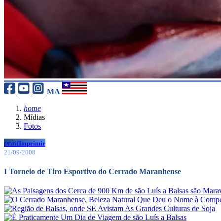
MA
home
Mídias
Fotos
print
Imprimir
21/09/2008
I Torneio de Tiro Esportivo do Cerrado Maranhense