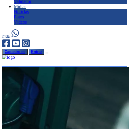
Validador
Mídias
Notícias
Fotos
Vídeos
mail
Cadastre-se
Entrar