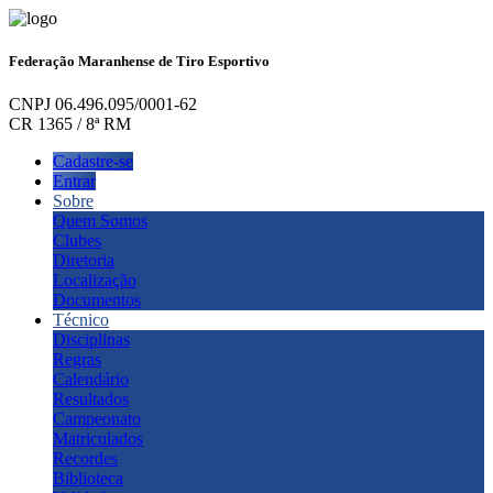
Federação Maranhense de Tiro Esportivo
CNPJ 06.496.095/0001-62
CR 1365 / 8ª RM
Cadastre-se
Entrar
Sobre
Quem Somos
Clubes
Diretoria
Localização
Documentos
Técnico
Disciplinas
Regras
Calendário
Resultados
Campeonato
Matriculados
Recordes
Biblioteca