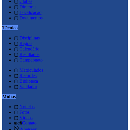
▢
Clubes
▢
Diretoria
▢
Localização
▢
Documentos
Técnico
▢
Disciplinas
▢
Regras
▢
Calendário
▢
Resultados
▢
Campeonato
▢
Matriculados
▢
Recordes
▢
Biblioteca
▢
Validador
Mídias
▢
Notícias
▢
Fotos
▢
Vídeos
mail
Contato
Whatsapp