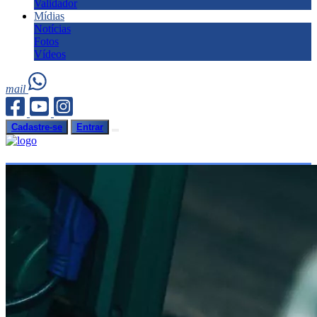
Validador
Mídias
Notícias
Fotos
Vídeos
mail
Cadastre-se
Entrar