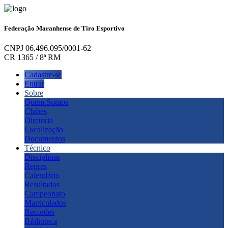
Federação Maranhense de Tiro Esportivo
CNPJ 06.496.095/0001-62
CR 1365 / 8ª RM
Cadastre-se
Entrar
Sobre
Quem Somos
Clubes
Diretoria
Localização
Documentos
Técnico
Disciplinas
Regras
Calendário
Resultados
Campeonato
Matriculados
Recordes
Biblioteca