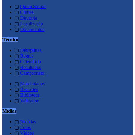
▢
Quem Somos
▢
Clubes
▢
Diretoria
▢
Localização
▢
Documentos
Técnico
▢
Disciplinas
▢
Regras
▢
Calendário
▢
Resultados
▢
Campeonato
▢
Matriculados
▢
Recordes
▢
Biblioteca
▢
Validador
Mídias
▢
Notícias
▢
Fotos
▢
Vídeos