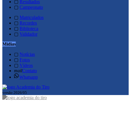
▢
Resultados
▢
Campeonato
▢
Matriculados
▢
Recordes
▢
Biblioteca
▢
Validador
Mídias
▢
Notícias
▢
Fotos
▢
Vídeos
mail
Contato
Whatsapp
versão 2026/05