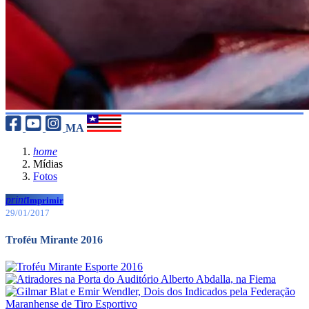
MA
home
Mídias
Fotos
print
Imprimir
29/01/2017
Troféu Mirante 2016