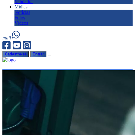
Validador
Mídias
Notícias
Fotos
Vídeos
mail
Cadastre-se
Entrar