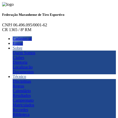
Federação Maranhense de Tiro Esportivo
CNPJ 06.496.095/0001-62
CR 1365 / 8ª RM
Cadastre-se
Entrar
Sobre
Quem Somos
Clubes
Diretoria
Localização
Documentos
Técnico
Disciplinas
Regras
Calendário
Resultados
Campeonato
Matriculados
Recordes
Biblioteca