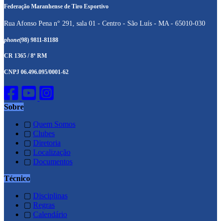
Federação Maranhense de Tiro Esportivo
Rua Afonso Pena n° 291, sala 01 - Centro - São Luís - MA - 65010-030
phone
(98) 9811-81188
CR 1365 / 8ª RM
CNPJ 06.496.095/0001-62
Sobre
▢
Quem Somos
▢
Clubes
▢
Diretoria
▢
Localização
▢
Documentos
Técnico
▢
Disciplinas
▢
Regras
▢
Calendário