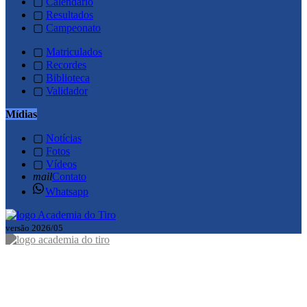
▢
Calendário
▢
Resultados
▢
Campeonato
▢
Matriculados
▢
Recordes
▢
Biblioteca
▢
Validador
Mídias
▢
Notícias
▢
Fotos
▢
Vídeos
mail
Contato
Whatsapp
versão 2026/05