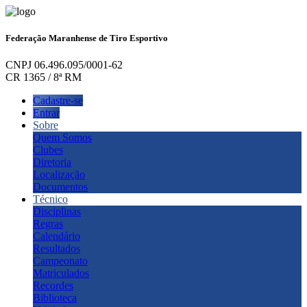
Federação Maranhense de Tiro Esportivo
CNPJ 06.496.095/0001-62
CR 1365 / 8ª RM
Cadastre-se
Entrar
Sobre
Quem Somos
Clubes
Diretoria
Localização
Documentos
Técnico
Disciplinas
Regras
Calendário
Resultados
Campeonato
Matriculados
Recordes
Biblioteca