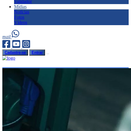
Validador
Mídias
Notícias
Fotos
Vídeos
mail
Cadastre-se
Entrar