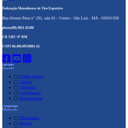
Federação Maranhense de Tiro Esportivo
Rua Afonso Pena n° 291, sala 01 - Centro - São Luís - MA - 65010-030
phone
(98) 9811-81188
CR 1365 / 8ª RM
CNPJ 06.496.095/0001-62
Sobre
▢
Quem Somos
▢
Clubes
▢
Diretoria
▢
Localização
▢
Documentos
Técnico
▢
Disciplinas
▢
Regras