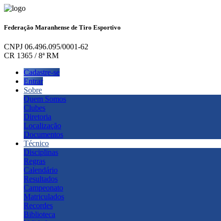
Federação Maranhense de Tiro Esportivo
CNPJ 06.496.095/0001-62
CR 1365 / 8ª RM
Cadastre-se
Entrar
Sobre
Quem Somos
Clubes
Diretoria
Localização
Documentos
Técnico
Disciplinas
Regras
Calendário
Resultados
Campeonato
Matriculados
Recordes
Biblioteca