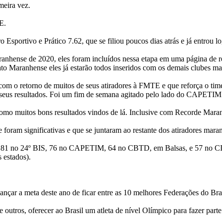
meira vez.
E.
o Esportivo e Prático 7.62, que se filiou poucos dias atrás e já entrou 
aranhense de 2020, eles foram incluídos nessa etapa em uma página de r
 Maranhense eles já estarão todos inseridos com os demais clubes ma
 o retorno de muitos de seus atiradores à FMTE e que reforça o time
 seus resultados. Foi um fim de semana agitado pelo lado do CAPETIM
mo muitos bons resultados vindos de lá. Inclusive com Recorde Mara
foram significativas e que se juntaram ao restante dos atiradores mara
do 181 no 24º BIS, 76 no CAPETIM, 64 no CBTD, em Balsas, e 57 no CI
 estados).
nçar a meta deste ano de ficar entre as 10 melhores Federações do Bras
ros, oferecer ao Brasil um atleta de nível Olímpico para fazer parte d