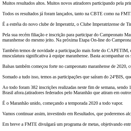
Muitos resultados altos. Muitos novos atiradores participando pela pri
Todos os resultados já foram lançados, tanto na CBTE como na FMT
É a estréia do novo clube de Imperatriz, o Clube Imperatrizense de Tir
Pela sua recém filiação e inscrição para participar do Campeonato M
maranhense do mesmo jeito. Na próxima Etapa On-line do Campeonato
Também temos de novidade a participação mais forte do CAPETIM, com
musculatura significativa à equipe maranhense. Basta acompanhar os
Balsas também começou forte no campeonato maranhense de 2020, co
Somado a tudo isso, temos as participações que saíram do 24ºBIS, que 
Ao todo foram 382 inscrições realizadas neste fim de semana, sen
Brasil afora.(atiradores federados pelo Maranhão que atiram em outros
É o Maranhão unido, começando a temporada 2020 a todo vapor.
Vamos continuar assim, investindo em Resultados, que poderemos alca
Em breve a FMTE divulgará um programa de metas, objetivando entre out