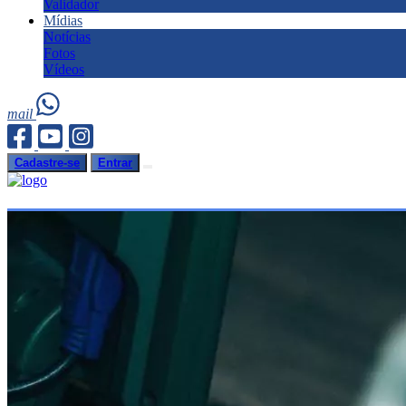
Validador
Mídias
Notícias
Fotos
Vídeos
mail
Cadastre-se
Entrar