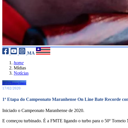
MA
home
Mídias
Notícias
print
Imprimir
17/02/2020
1ª Etapa do Campeonato Maranhense On Line Bate Recorde com
Iniciado o Campeonato Maranhense de 2020.
E começou turbinado. É a FMTE ligando o turbo para o 50º Torneio