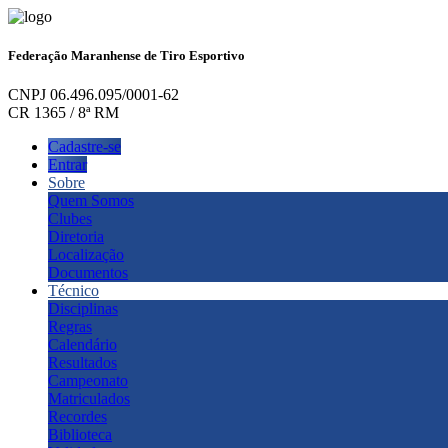
Federação Maranhense de Tiro Esportivo
CNPJ 06.496.095/0001-62
CR 1365 / 8ª RM
Cadastre-se
Entrar
Sobre
Quem Somos
Clubes
Diretoria
Localização
Documentos
Técnico
Disciplinas
Regras
Calendário
Resultados
Campeonato
Matriculados
Recordes
Biblioteca