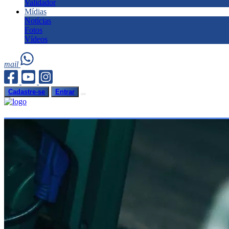
Validador
Mídias
Notícias
Fotos
Vídeos
mail
Cadastre-se
Entrar