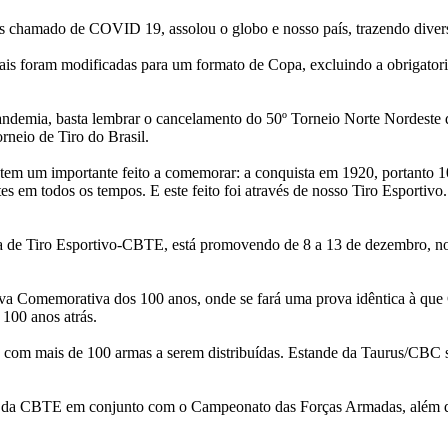
hamado de COVID 19, assolou o globo e nosso país, trazendo diversas
ais foram modificadas para um formato de Copa, excluindo a obrigator
ndemia, basta lembrar o cancelamento do 50º Torneio Norte Nordeste d
rneio de Tiro do Brasil.
tem um importante feito a comemorar: a conquista em 1920, portanto 10
es em todos os tempos. E este feito foi através de nosso Tiro Esporti
ira de Tiro Esportivo-CBTE, está promovendo de 8 a 13 de dezembro, 
rova Comemorativa dos 100 anos, onde se fará uma prova idêntica à que
 100 anos atrás.
om mais de 100 armas a serem distribuídas. Estande da Taurus/CBC ser
nto da CBTE em conjunto com o Campeonato das Forças Armadas, além da 