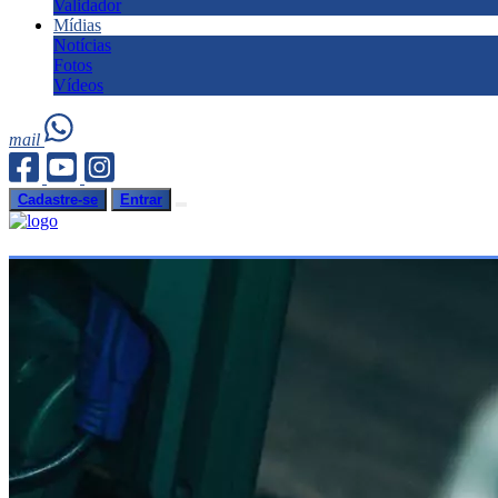
Validador
Mídias
Notícias
Fotos
Vídeos
mail
Cadastre-se
Entrar