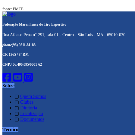
fonte: FMTE
Federação Maranhense de Tiro Esportivo
Rua Afonso Pena n° 291, sala 01 - Centro - São Luís - MA - 65010-030
phone
(98) 9811-81188
CR 1365 / 8ª RM
CNPJ 06.496.095/0001-62
Sobre
▢
Quem Somos
▢
Clubes
▢
Diretoria
▢
Localização
▢
Documentos
Técnico