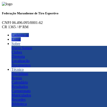
Federação Maranhense de Tiro Esportivo
CNPJ 06.496.095/0001-62
CR 1365 / 8ª RM
Cadastre-se
Entrar
Sobre
Quem Somos
Clubes
Diretoria
Localização
Documentos
Técnico
Disciplinas
Regras
Calendário
Resultados
Campeonato
Matriculados
Recordes
Biblioteca