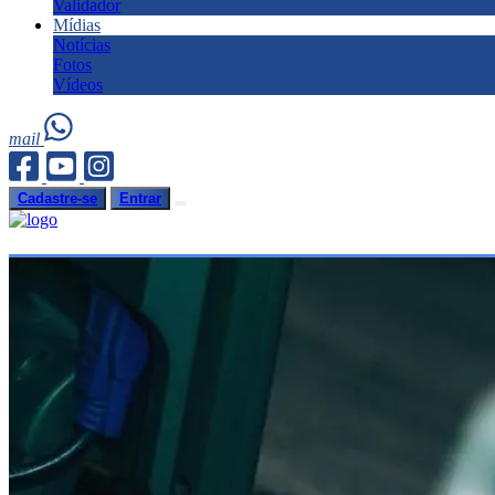
Validador
Mídias
Notícias
Fotos
Vídeos
mail
Cadastre-se
Entrar