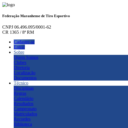
Federação Maranhense de Tiro Esportivo
CNPJ 06.496.095/0001-62
CR 1365 / 8ª RM
Cadastre-se
Entrar
Sobre
Quem Somos
Clubes
Diretoria
Localização
Documentos
Técnico
Disciplinas
Regras
Calendário
Resultados
Campeonato
Matriculados
Recordes
Biblioteca