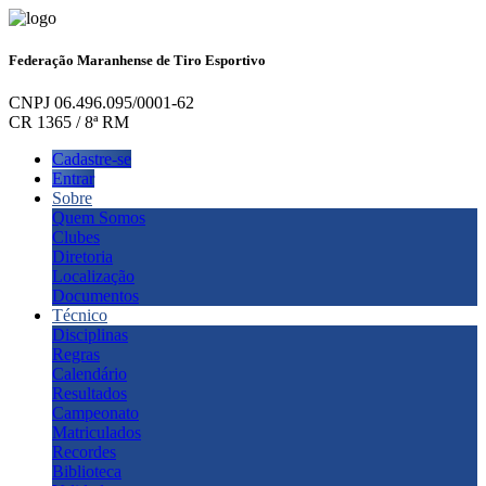
Federação Maranhense de Tiro Esportivo
CNPJ 06.496.095/0001-62
CR 1365 / 8ª RM
Cadastre-se
Entrar
Sobre
Quem Somos
Clubes
Diretoria
Localização
Documentos
Técnico
Disciplinas
Regras
Calendário
Resultados
Campeonato
Matriculados
Recordes
Biblioteca