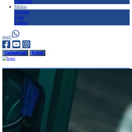
Validador
Mídias
Notícias
Fotos
Vídeos
mail
Cadastre-se
Entrar