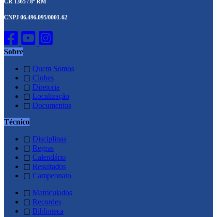
CR 1365 / 8ª RM
CNPJ 06.496.095/0001-62
Sobre
▢
Quem Somos
▢
Clubes
▢
Diretoria
▢
Localização
▢
Documentos
Técnico
▢
Disciplinas
▢
Regras
▢
Calendário
▢
Resultados
▢
Campeonato
▢
Matriculados
▢
Recordes
▢
Biblioteca