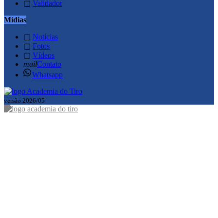
▢
Validador
Mídias
▢
Notícias
▢
Fotos
▢
Vídeos
mail
Contato
Whatsapp
versão 2026/05